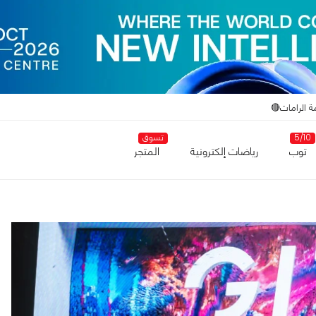
ة الرامات🔴
5/10
تسوق
توب
رياضات إلكترونية
المتجر