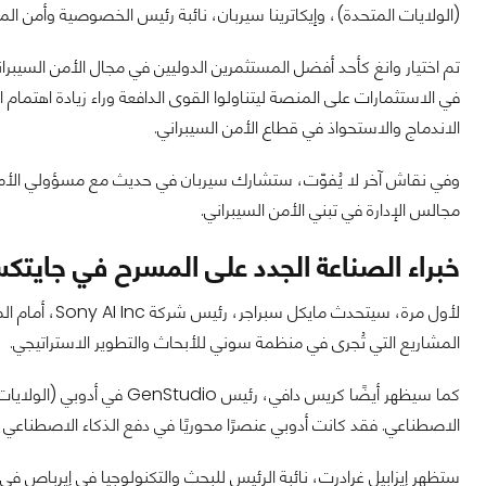
(الولايات المتحدة)، وإيكاترينا سيربان، نائبة رئيس الخصوصية وأمن ا
تم اختيار وانغ كأحد أفضل المستثمرين الدوليين في مجال الأمن السي
في الاستثمارات على المنصة ليتناولوا القوى الدافعة وراء زيادة اهتما
الاندماج والاستحواذ في قطاع الأمن السيبراني.
وفي نقاش آخر لا يُفوّت، ستشارك سيربان في حديث مع مسؤولي الأمن
مجالس الإدارة في تبني الأمن السيبراني.
خبراء الصناعة الجدد على المسرح في جايتكس 24
المشاريع التي تُجرى في منظمة سوني للأبحاث والتطوير الاستراتيجي.
كما سيظهر أيضًا كريس دافي، ر
الاصطناعي. فقد كانت أدوبي عنصرًا محوريًا في دفع الذكاء الاصطناعي 
ستظهر إيزابيل غرادرت، نائبة الرئيس للبحث والتكنولوجيا في إيرباص في 