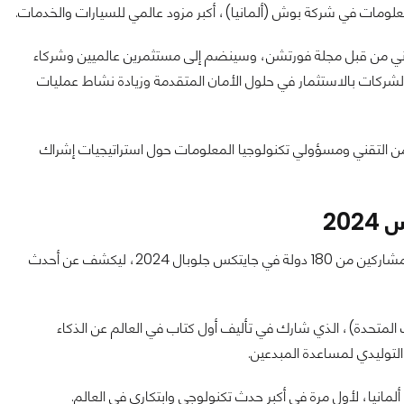
لمعلومات في شركة بوش (ألمانيا)، أكبر مزود عالمي للسيارات والخدمات.
براني من قبل مجلة فورتشن، وسينضم إلى مستثمرين عالميين وشركاء
م الشركات بالاستثمار في حلول الأمان المتقدمة وزيادة نشاط عمليات
 التقني ومسؤولي تكنولوجيا المعلومات حول استراتيجيات إشراك
20
لأول مرة، سيتحدث مايكل سبراجر، رئيس شركة Sony AI Inc، أمام المشاركين من 180 دولة في جايتكس جلوبال 2024، ليكشف عن أحدث
ئيس GenStudio في أدوبي (الولايات المتحدة)، الذي شارك في تأليف أول كتاب في العالم عن الذكاء
التوليدي لمساعدة المبدعين.
ألمانيا، لأول مرة في أكبر حدث تكنولوجي وابتكاري في العالم.