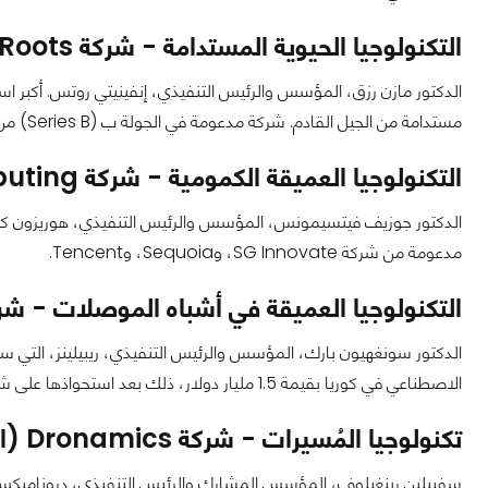
التكنولوجيا الحيوية المستدامة - شركة Infinite Roots (ألمانيا)
الدكتور مازن رزق، المؤسس والرئيس التنفيذي، إنفينيتي روتس. أكبر استث
مستدامة من الجيل القادم. شركة مدعومة في الجولة ب (Series B) من قبل EIC.
التكنولوجيا العميقة الكمومية - شركة Horizon Quantum Computing (سنغافورة)
الدكتور جوزيف فيتسيمونس، المؤسس والرئيس التنفيذي، هوريزون كوان
مدعومة من شركة SG Innovate، وSequoia، وTencent.
التكنولوجيا العميقة في أشباه الموصلات - شركة Rebellions (كوريا الجن
الدكتور سونغهيون بارك، المؤسس والرئيس التنفيذي، ريبيلينز، التي س
الاصطناعي في كوريا بقيمة 1.5 مليار دولار، ذلك بعد استحواذها على شركة Sapeon AI.
تكنولوجيا المُسيرات - شركة Dronamics (المملكة المتحدة)
سفييلين رينغيلوف، المؤسس المشارك والرئيس التنفيذي، دروناميكس