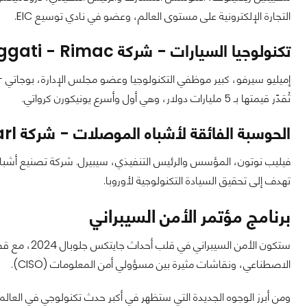
التجارة الإلكترونية على مستوى العالم، وعضو في نادي توسيع EIC.
تكنولوجيا السيارات - شركة Buggati - Rimac (كرواتيا)
إميليو سيرفو، كبير موظفي التكنولوجيا وعضو مجلس الإدارة، بوجاتي - 
تُقدّر قيمتها بـ 5 مليارات دولار، وهي أول وأسرع يونيكورن كرواتي.
الحوسبة الفائقة لأشباه الموصلات - شركة SiPearl (فرنسا)
فيليب نوتون، المؤسس والرئيس التنفيذي، سيبيرل. شركة تصنيع أشباه ا
تهدف إلى تحقيق السيادة التكنولوجية لأوروبا.
برنامج مؤتمر الأمن السيبراني
ستكون الأمن 
الاصطناعي، ونقاشات مثيرة بين مسؤولي أمن المعلومات (CISO).
ومن أبرز الوجوه الجديدة التي ستظهر في أكبر حدث تكنولوجي في العالم،