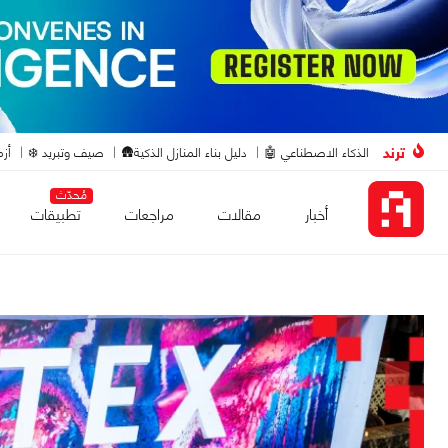
ترند
الذكاء الاصطناعي 🤖
دليل بناء المنازل الذكية🛖
صيف وتبريد ❄️
أزم
مُحدّث
أخبار
مقالات
مراجعات
تطبيقات