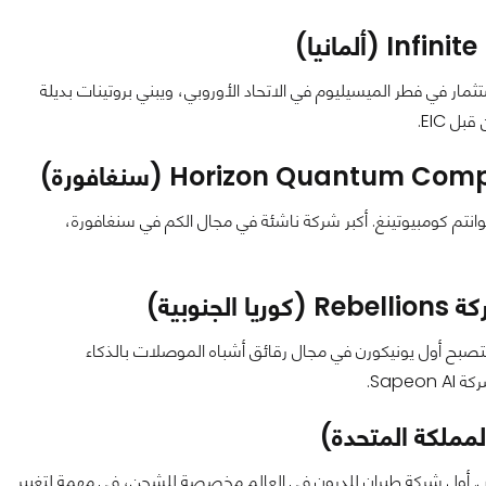
مار في فطر الميسيليوم في الاتحاد الأوروبي، ويبني بروتينات بديلة
تم كومبيوتينغ. أكبر شركة ناشئة في مجال الكم في سنغافورة،
وبية)
تصبح أول يونيكورن في مجال رقائق أشباه الموصلات بالذكاء
. أول شركة طيران للدرون في العالم مخصصة للشحن، في مهمة لتغيير