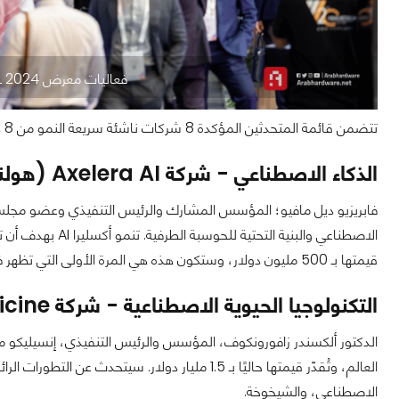
فعاليات معرض GITEX GLOBAL 2024 في دبي
تتضمن قائمة المتحدثين المؤكدة 8 شركات ناشئة سريعة النمو من 8 دول، منها 3 مدعومة من المجلس الأوروبي للابتكار (EIC):
الذكاء الاصطناعي - شركة Axelera AI (هولندا)
قيمتها بـ 500 مليون دولار، وستكون هذه هي المرة الأولى التي تظهر فيها في الشرق الأوسط.
التكنولوجيا الحيوية الاصطناعية - شركة InSilico Medicine (هونغ كونغ)
الدكتور ألكسندر زافورونكوف، المؤسس والرئيس التنفيذي، إنسيليكو م
العالم، وتُقدّر قيمتها حاليًا بـ 1.5 مليار دولار. 
الاصطناعي، والشيخوخة.