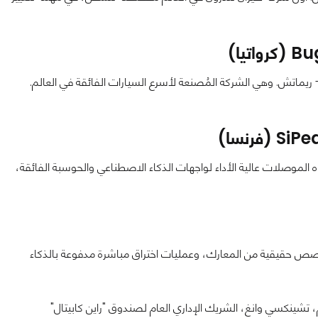
ريماتش. وهي الشركة المُصنعة لأسرع السيارات الفائقة في العالم.
لموصلات عالية الأداء لواجهات الذكاء الاصطناعي والحوسبة الفائقة،
السيبراني في قلب أحداث جايتكس جلوبال 2024، مع قصص حقيقية من المعارك، وعمليات اختراق مباشرة مدفوعة بالذكاء
 تشينكسي وانغ، الشريك الإداري العام لصندوق "راين كابيتال"