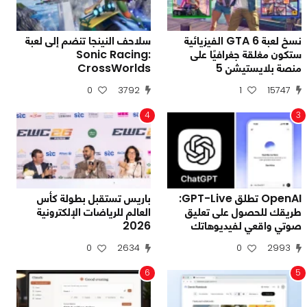
نسخ لعبة GTA 6 الفيزيائية
سلاحف النينجا تنضم إلى لعبة
ستكون مغلقة جغرافيًا على
Sonic Racing:
منصة بلايستيشن 5
CrossWorlds
0
3792
1
15747
4
3
OpenAI تطلق GPT-Live:
باريس تستقبل بطولة كأس
طريقك للحصول على تعليق
العالم للرياضات الإلكترونية
صوتي واقعي لفيديوهاتك
2026
0
2634
0
2993
6
5