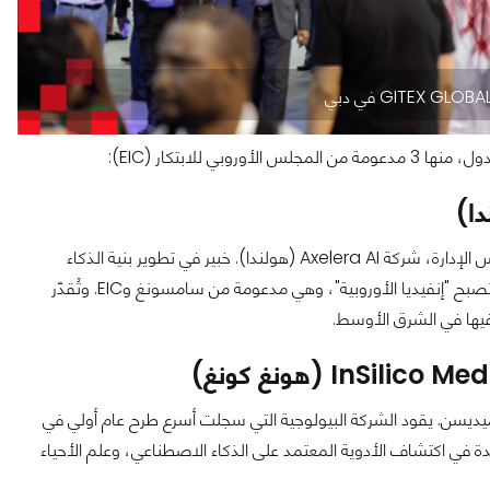
فابريزيو ديل مافيو؛ المؤسس المشارك والرئيس التنفيذي وعضو مجلس الإدارة، شركة Axelera AI (هولندا). خبير في تطوير بنية الذكاء
الاصطناعي والبنية التحتية للحوسبة الطرفية. تنمو أكسليرا AI بهدف أن تصبح "إنفيديا الأوروبية"، وهي مدعومة من سامسونغ وEIC. وتُقدّر
يديسن. يقود الشركة البيولوجية التي سجلت أسرع طرح عام أولي في
سيتحدث عن التطورات الرائدة في اكتشاف الأدوية المعتمد على الذكاء الاصطناعي، وعلم الأحياء