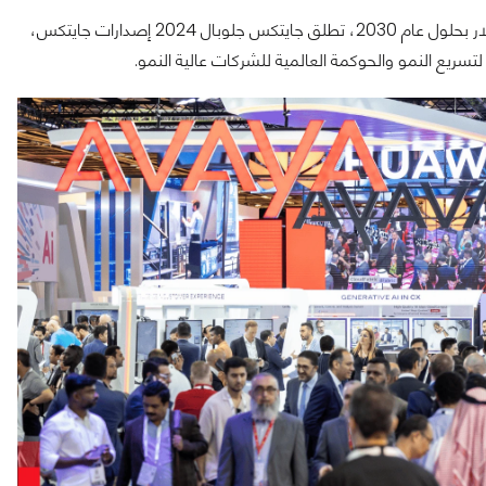
تماشيًا مع طموح دبي في أن تكون موطنًا لـ 30 شركة ناشئة بمليار دولار بحلول عام 2030، تطلق جايتكس جلوبال 2024 إصدارات جایتكس،
لتسريع النمو والحوكمة العالمية للشركات عالية النمو.