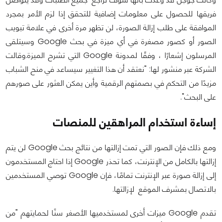
فريقها للحصول على معلومات إضافية للتحقق إذا لزم الأمر بمجرد
الموافقة على طلب إزالة الصورة، لن تظهر مرة أخرى في علامة تبويب
الصور أو كصور مصغرة في أي ميزة في بحث Google وسيتلقى
المرسلون إشعارًا ، وفقًا لمدونة Google التي تشرح الميزة.
وقالت
الشركة عبر منشور لها: "نعتقد أن هذا التغيير سيساعد في منح الشباب
مزيدًا من التحكم في بصمتهم الرقمية وأين يمكن العثور على صورهم
على البحث".
إساءة استخدام المراهقين للمنصات
ومع ذلك فإن الصور التي تمت إزالتها من نتائج بحث Google لن يتم
إزالتها بالكامل من الإنترنت، كما تحذر Google إذا احتاج المستخدمون
إلى إزالة صورة عبر الإنترنت تمامًا، فإن Google توصي المستخدمين
بالاتصال بمشرف الموقع لإزالتها.
تقدم Google ميزات أخرى لمستخدميها الأصغر سنًا لحمايتهم "من