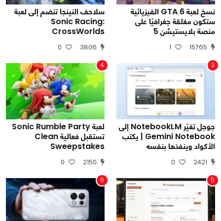
نسخ لعبة GTA 6 الفيزيائية
سلاحف النينجا تنضم إلى لعبة
ستكون مغلقة جغرافيًا على
Sonic Racing:
منصة بلايستيشن 5
CrossWorlds
0
3806
1
15765
4
3
جوجل تغيّر NotebookLM إلى
لعبة Sonic Rumble Party
Gemini Notebook | يكتب
تستقبل فعالية Clean
الأكواد وينفذها بنفسه
Sweepstakes
0
2150
0
2421
6
5