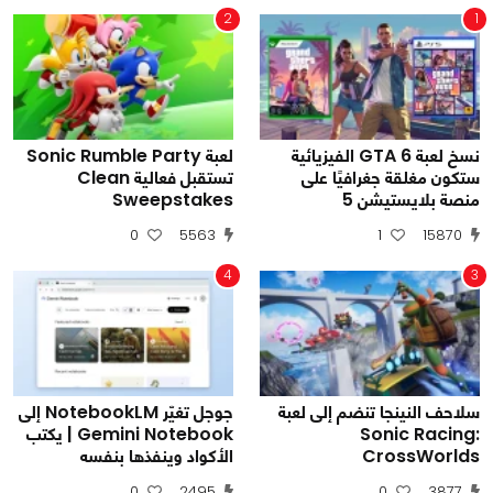
2
1
نسخ لعبة GTA 6 الفيزيائية
لعبة Sonic Rumble Party
ستكون مغلقة جغرافيًا على
تستقبل فعالية Clean
منصة بلايستيشن 5
Sweepstakes
0
5563
1
15870
4
3
سلاحف النينجا تنضم إلى لعبة
جوجل تغيّر NotebookLM إلى
Sonic Racing:
Gemini Notebook | يكتب
CrossWorlds
الأكواد وينفذها بنفسه
0
2495
0
3877