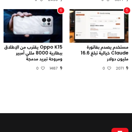
6
5
مستخدم يصدم بفاتورة
Oppo K15 يقترب من الإطلاق
Claude خيالية تبلغ 16.6
ببطارية 8000 مللي أمبير
مليون دولار
ومروحة تبريد مدمجة
0
1487
0
2071