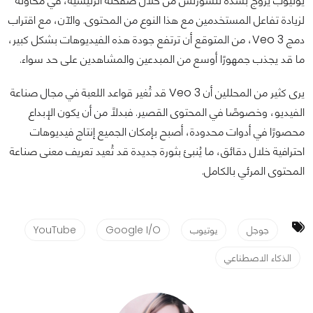
يوتيوب يُروّج بشدة للشورتس من خلال صفحته الرئيسية، في محاولة
لزيادة تفاعل المستخدمين مع هذا النوع من المحتوى. والآن، مع اقتراب
دمج Veo 3، من المتوقع أن ترتفع جودة هذه الفيديوهات بشكل كبير،
ما قد يجذب جمهورًا أوسع من المبدعين والمشاهدين على حد سواء.
يرى كثير من المحللين أن Veo 3 قد تُغير قواعد اللعبة في مجال صناعة
الفيديو، وخصوصًا في المحتوى القصير. فبدلاً من أن يكون الإبداع
محصورًا في أدوات محدودة، أصبح بإمكان الجميع إنتاج فيديوهات
احترافية خلال دقائق، ما يُنبئ بثورة جديدة قد تُعيد تعريف معنى صناعة
المحتوى المرئي بالكامل.
جوجل
يوتيوب
Google I/O
YouTube
الذكاء الاصطناعي