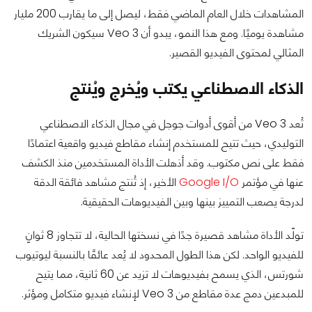
المشاهدات خلال العام الماضي فقط، ليصل إلى ما يقارب 200 مليار
مشاهدة يوميًا. ومع هذا النمو، يبدو أن Veo 3 سيكون الشريك
المثالي لمحتوى الفيديو القصير.
الذكاء الاصطناعي يكتب ويُخرج ويُنتج
تُعد Veo 3 من أقوى أدوات جوجل في مجال الذكاء الاصطناعي
التوليدي، حيث تتيح للمستخدم إنشاء مقاطع فيديو واقعية اعتمادًا
فقط على نص مكتوب. وقد أذهلت الأداة المستخدمين منذ الكشف
عنها في مؤتمر
Google I/O
الأخير، إذ تُنتج مشاهد فائقة الدقة
لدرجة يصعب التمييز بينها وبين الفيديوهات الحقيقية.
تولّد الأداة مشاهد قصيرة جدًا في نسختها الحالية، لا تتجاوز 8 ثوانٍ
للفيديو الواحد. لكن هذا الطول المحدود لا يُعد عائقًا بالنسبة ليوتيوب
شورتس، الذي يسمح بفيديوهات لا تزيد عن 60 ثانية، مما يتيح
للمبدعين دمج عدة مقاطع من Veo 3 لإنشاء فيديو متكامل ومؤثر.