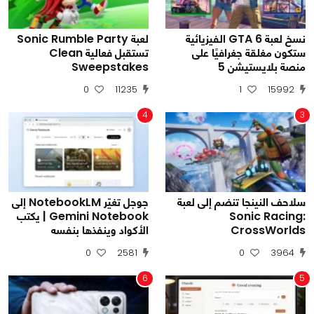
نسخ لعبة GTA 6 الفيزيائية
لعبة Sonic Rumble Party
ستكون مغلقة جغرافيًا على
تستقبل فعالية Clean
منصة بلايستيشن 5
Sweepstakes
0
11235
1
15992
4
3
سلاحف النينجا تنضم إلى لعبة
جوجل تغيّر NotebookLM إلى
Sonic Racing:
Gemini Notebook | يكتب
CrossWorlds
الأكواد وينفذها بنفسه
0
2581
0
3964
6
5