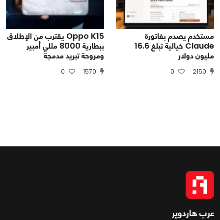
مستخدم يصدم بفاتورة
Oppo K15 يقترب من الإطلاق
Claude خيالية تبلغ 16.6
ببطارية 8000 مللي أمبير
مليون دولار
ومروحة تبريد مدمجة
0
1570
0
2150
عرب هاردوير