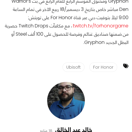
Gryphon ومحتوى الموسم الرابع للعام الرابع في بث Warrior’s
Den مباشر خاص بتاريخ 3 ديسمبر/18 ربيع الآخر في تمام الساعة
9:00 ليلاً بتوقيت دبي عبر قناة For Honor على تويتش:
twitch.tv/forhonorgame
، مع مكافآت Twitch Drops حصرية
من ضمنها صناديق غنائم وفرصة للحصول على 100 ألف Steel أو
البطل الجديد Gryphon.
Ubisoft
For Honor
خالد عبد الخالق
18 متابع