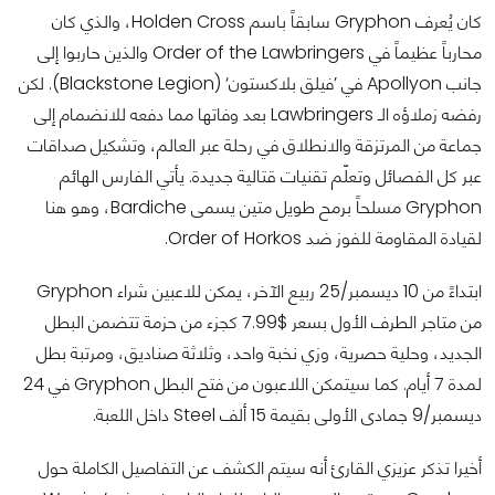
كان يُعرف Gryphon سابقاً باسم Holden Cross، والذي كان
محارباً عظيماً في Order of the Lawbringers والذين حاربوا إلى
جانب Apollyon في ’فيلق بلاكستون‘ (Blackstone Legion). لكن
رفضه زملاؤه الـ Lawbringers بعد وفاتها مما دفعه للانضمام إلى
جماعة من المرتزقة والانطلاق في رحلة عبر العالم، وتشكيل صداقات
عبر كل الفصائل وتعلّم تقنيات قتالية جديدة. يأتي الفارس الهائم
Gryphon مسلحاً برمح طويل متين يسمى Bardiche، وهو هنا
لقيادة المقاومة للفوز ضد Order of Horkos.
ابتداءً من 10 ديسمبر/25 ربيع الآخر، يمكن للاعبين شراء Gryphon
من متاجر الطرف الأول بسعر $7.99 كجزء من حزمة تتضمن البطل
الجديد، وحلية حصرية، وزي نخبة واحد، وثلاثة صناديق، ومرتبة بطل
لمدة 7 أيام. كما سيتمكن اللاعبون من فتح البطل Gryphon في 24
ديسمبر/9 جمادى الأولى بقيمة 15 ألف Steel داخل اللعبة.
أخيرا تذكر عزيزي القارئ أنه سيتم الكشف عن التفاصيل الكاملة حول