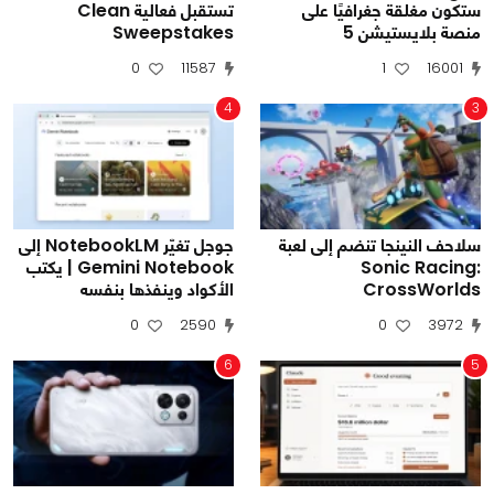
ستكون مغلقة جغرافيًا على
تستقبل فعالية Clean
منصة بلايستيشن 5
Sweepstakes
0
11587
1
16001
4
3
سلاحف النينجا تنضم إلى لعبة
جوجل تغيّر NotebookLM إلى
Sonic Racing:
Gemini Notebook | يكتب
CrossWorlds
الأكواد وينفذها بنفسه
0
2590
0
3972
6
5