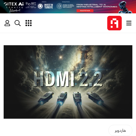
هاردوير