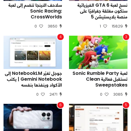
نسخ لعبة GTA 6 الفيزيائية
سلاحف النينجا تنضم إلى لعبة
ستكون مغلقة جغرافيًا على
Sonic Racing:
منصة بلايستيشن 5
CrossWorlds
0
3850
1
15829
4
3
لعبة Sonic Rumble Party
جوجل تغيّر NotebookLM إلى
تستقبل فعالية Clean
Gemini Notebook | يكتب
Sweepstakes
الأكواد وينفذها بنفسه
0
2471
0
3085
6
5