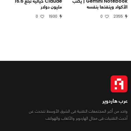
Gemini Notebook | يكتب
Claude خيالية تبلغ 16.6
الأكواد وينفذها بنفسه
مليون دولار
0
1930
0
2355
عرب هاردوير
واحد من أكبر المجتمعات التقنية فى الشرق الأوسط تتحدث عن
أحدث التقنيات فى مجال الهاردوير والألعاب والهواتف