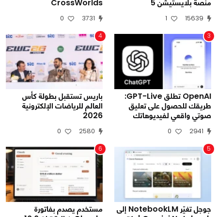
منصة بلايستيشن 5
CrossWorlds
0
3731
1
15639
4
3
OpenAI تطلق GPT-Live:
باريس تستقبل بطولة كأس
طريقك للحصول على تعليق
العالم للرياضات الإلكترونية
صوتي واقعي لفيديوهاتك
2026
0
2580
0
2941
6
5
جوجل تغيّر NotebookLM إلى
مستخدم يصدم بفاتورة