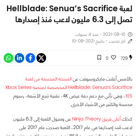
لعبة Hellblade: Senua’s Sacrifice
تصل إلى 6.3 مليون لاعب مُنذ إصدارها
2021-08-10 - منذ 4 سنوات
اخر تحديث - بتاريخ 2021-08-10
0
729
بالأمس أعلنت مايكروسوفت عن
النسخة المحسنة من لعبة
Hellblade: Senua’s Sacrifice المخصصة لمنصة Xbox Series
X|S
، وهي تأتي مع دعم دقة عرض 4K، تقنية تتبع الأشعة، رسوم
محسنة والكثير من الأشياء الأخرى.
كذلك
أعلن فريق Ninja Theory
عن وصول اللعبة إلى 6.3 مليون
لاعب مُنذ إصدارها في عام 2017، اللعبة صدرت عام 2017 على
منصات الحاسب الشخصي و PS4 ثم صدرت بعد ذلك في وقت لاحق