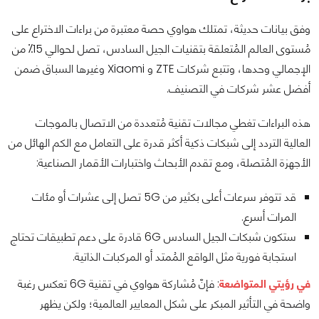
وفق بيانات حديثة، تمتلك هواوي حصة معتبرة من براءات الاختراع على
مُستوى العالم المُتعلقة بتقنيات الجيل السادس، تصل لحوالي 15⁒ من
الإجمالي وحدها، وتتبع شركات ZTE و Xiaomi وغيرها السباق ضمن
أفضل عشر شركات في التصنيف.
هذه البراءات تغطي مجالات تقنية مُتعددة من الاتصال بالموجات
العالية التردد إلى شبكات ذكية أكثر قدرة على التعامل مع الكم الهائل من
الأجهزة المُتصلة، ومع تقدم الأبحاث واختبارات الأقمار الصناعية:
قد تتوفر سرعات أعلى بكثير من 5G تصل إلى عشرات أو مئات
المرات أسرع.
ستكون شبكات الجيل السادس 6G قادرة على دعم تطبيقات تحتاج
استجابة فورية مثل الواقع المُمتد أو المركبات الذاتية.
في رؤيتي المتواضعة
: فإنّ مُشاركة هواوي في تقنية 6G تعكس رغبة
واضحة في التأثير المبكر على شكل المعايير العالمية؛ ولكن يظهر