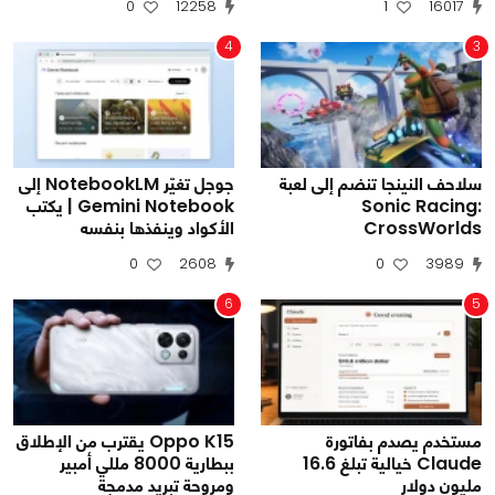
0
12258
1
16017
4
3
سلاحف النينجا تنضم إلى لعبة
جوجل تغيّر NotebookLM إلى
Sonic Racing:
Gemini Notebook | يكتب
CrossWorlds
الأكواد وينفذها بنفسه
0
2608
0
3989
6
5
مستخدم يصدم بفاتورة
Oppo K15 يقترب من الإطلاق
Claude خيالية تبلغ 16.6
ببطارية 8000 مللي أمبير
مليون دولار
ومروحة تبريد مدمجة