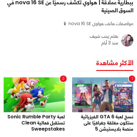
ببطارية عملاقة | هواوي تكشف رسميًا عن nova 16 SE في
السوق الصينية
مواصفات هاتف هواوي nova 16 SE 📱
بقلم زينب شريف
منذ 3 أيام
الأكثر مشاهدة
2
1
نسخ لعبة GTA 6 الفيزيائية
لعبة Sonic Rumble Party
ستكون مغلقة جغرافيًا على
تستقبل فعالية Clean
منصة بلايستيشن 5
Sweepstakes