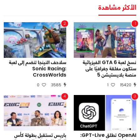
الأكثر مشاهدة
2
1
نسخ لعبة GTA 6 الفيزيائية
سلاحف النينجا تنضم إلى لعبة
ستكون مغلقة جغرافيًا على
Sonic Racing:
منصة بلايستيشن 5
CrossWorlds
0
3585
1
15420
4
3
OpenAI تطلق GPT-Live:
باريس تستقبل بطولة كأس