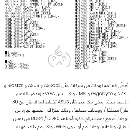
تُغطّي القائمة لوحات من شركات مثل ASRock و ASUS و Biostar و
NZXT و Gigabyte و MSI ، ولكن ليس EVGA وبعض اللاعبين
الأصغر حجمًا. وعلى مكا يبدو فأن ASUS تُخطط لما لا يقل عن 30
طرازًا مختلفًا / ووحدات مختلفة، وذلك نظرًا لأن بعضها عبارة عن
لوحات أم مع دعم شرائح ذاكرة مُختلفة DDR4 / DDR5 من نفس
الطراز، وبالطبع لوحات مع أو بدون Wi-Fi، ولكن مع ذلك، فهذه