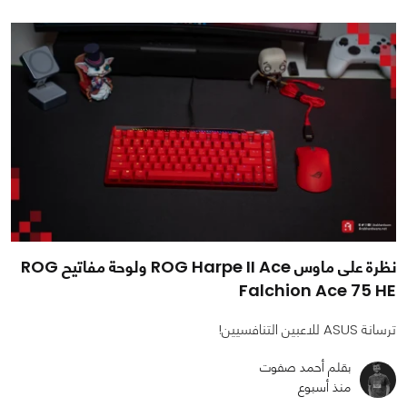
نظرة على ماوس ROG Harpe II Ace ولوحة مفاتيح ROG
Falchion Ace 75 HE
ترسانة ASUS للاعبين التنافسيين!
بقلم أحمد صفوت
منذ أسبوع