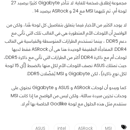
مجموعة إطلاق ضخمة للغاية.
لا تتأخر Gigabyte كثيرًا برصيد 27
لوحة أم، ثم تليهما MSI مع 24 و ASRock برصيد 14 .
لا يوجد الكثير من الأخبار فيما يتعلق بتفاصيل كل لوحة هُنا، ولكن من
الواضح أن اللوحات الأم المتطورة هي في الغالب تلك التي تأتي مع
دعم DDR5 ، بينما تستخدم الطرازات المتوسطة والقياسية في الغالب
DDR4. المفاجأة الطفيفة الوحيدة هنا هي أن ASRock فقط لديها
لوحات أم مع ذاكرة DDR4 أكثر من الطرازات التي تأتي مع ذاكرة DDR5،
حيث تمتلك ASUS نصف اللوحات الأم لكل منها بالضبط (أي 15 لوحة
لكل نوع ذاكرة)، لكن Gigabyte و MSI يُفضّلان DDR5.
كما ويبدو أن لوحات ASRock و ASUS و Gigabyte تحتوي على
وحدات تخزين مبردة سائلة، ولكن ليس من الواضح ما إذا كانت MSI
ستقدم مثل هذه الحلول مع لوحة Godlike الخاصة بها أم لا.
ASUS
intel
ASRock
MSI