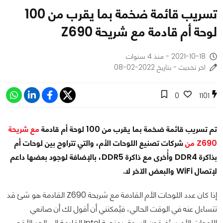
تسريب قائمة ضخمة بما يقرب من 100
لوحة أم قادمة مع شريحة Z690
2021-10-18 - منذ 4 سنوات
اخر تحديث - بتاريخ 2022-02-08
0
1101
تم تسريب قائمة ضخمة بما يقرب من 100 لوحة أم قادمة
مع شريحة
Z690 من
شركات تصنيع اللوحات الأم، والتي تتراوح بين لوحات أم
بذاكرة DDR4 وأُخرى مع ذاكرة DDR5، بالإضافة لوجود بعضها داعم
لإتصال WiFi والبعض الآخر لا.
إذا كان عدد اللوحات الأم القادمة مع شريحة Z690 القادمة هو شئ قد
تتساءل عنه في الوقت الحالي، فيُمكنني أن أقول لك أن صانعي
اللوحات الأم سيُغرقون السوق بمنصة Intel القادمة إلى الحد الأقصى.