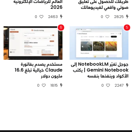
طريقك للحصول على تعليق
العالم للرياضات الإلكترونية
صوتي واقعي لفيديوهاتك
2026
0
2463
0
2825
6
5
جوجل تغيّر NotebookLM إلى
مستخدم يصدم بفاتورة
Gemini Notebook | يكتب
Claude خيالية تبلغ 16.6
الأكواد وينفذها بنفسه
مليون دولار
0
1815
0
2247