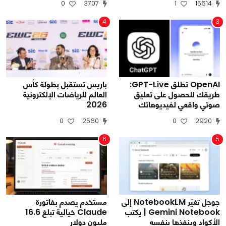
0
3707
1
15614
4
3
OpenAI تطلق GPT-Live:
باريس تستقبل بطولة كأس
طريقك للحصول على تعليق
العالم للرياضات الإلكترونية
صوتي واقعي لفيديوهاتك
2026
0
2560
0
2920
6
5
جوجل تغيّر NotebookLM إلى
مستخدم يصدم بفاتورة
Gemini Notebook | يكتب
Claude خيالية تبلغ 16.6
الأكواد وينفذها بنفسه
مليون دولار