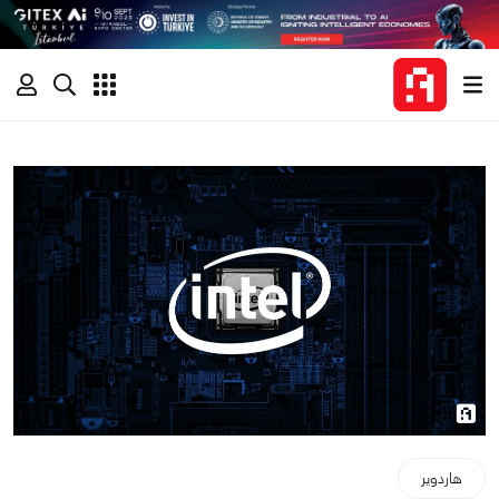
هاردوير