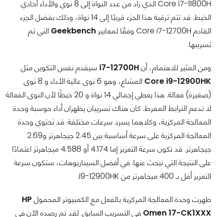
Core i7-11800H الذي زاد من عدد النواة إلى 8 نوى والأداء أحادي
الخيط. قد تتم ترقية هذا الجزء قريبًا إلى 14 نواة، وذلك بفضل الجزء
القادم Core i7-12700H وفقًا لمعايير
Geekbench
التي تم
تسريبها.
ومن المثير للاهتمام، أن
i7-12700H
سيقدم نفس التكوين مثل
Core i9-12900HK
المشاع، وهو 6 نوى عالية الأداء و 8 نوى
(صغيرة) فعالة. هذا يعطي إجمالي 14 نواة و 20 خيطًا لأن النوى الفعالة
لا تدعم الترابط المفرط. كان هناك تسريبان يظهران أداء حوسبة وحدة
المعالجة المركزية، وكلاهما يسرد سرعات مختلفة. قد تحتوي وحدة
المعالجة المركزية على سرعة أساسية بين 2.45 جيجاهرتز و2.69
جيجاهرتز. قد تكون سرعة التعزيز إما 4.174 أو 4.588 ميجاهرتز اعتمادًا
على النتيجة التي نبحث عنها. في أفضل السيناريوهات، ستكون سرعة
التعزيز أقل بـ 400 ميجاهرتز من i9-12900HK.
ظهرت وحدة المعالجة المركزية بالفعل مع الكمبيوتر المحمول
HP
Omen 17-CK1XXX
في التسريب السابق. لقد تم رصده الآن في