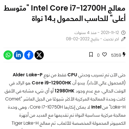
معالج Intel Core i7-12700H "متوسط
أعلى" للحاسب المحمول بـ14 نواة
2021-11-12 - منذ 4 سنوات
اخر تحديث - بتاريخ 2022-02-08
0
5359
حتى الآن تم تسريب وحدتي
CPU
فقط من نوع
Alder Lake-P
(المحمول عالي الأداء). يبدو أن
Core i9-12900HK
هو الرائد في
الوقت الحالي، مع عدم وجود
12980HK
أو أي شيء مشابه في الأفق.
كانت وحدة المعالجة المركزية الأكثر شيوعًا من الجيل العاشر "Comet
Lake-H" من
Intel
لا يمكن إنكارها Core i7-10750H، وهي وحدة
معالجة مركزية سداسية النواة تم تقديمها مع العديد من أجهزة
الكمبيوتر المحمولة المخصصة للألعاب. ثم معالج Tiger Lake-H