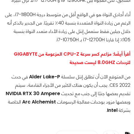
السابق، لكن الفجوة بين i9-12900HK و i7-12700H لا تزال كبيرة.
أداء أحادي النواة هو في الواقع أقل من متوسط درجة i7-11800H، على
الرغم من زيادة النواة المتعددة بنسبة 40٪ تقريبًا. من الجدير بالذكر أنه
خلال جيلين فقط ستعمل إنتل على زيادة الأداء متعدد النواة بنسبة
105٪ إذا قارنا i7-12700H بـ i7-10750H.
أقرأ أيضًا: مزاعم كسر سرعة CPU-Z المزعومة من GIGABYTE
لترددات 8.0GHZ ليست صحيحة
من المتوقع الآن أن تطلق إنتل سلسلة
Alder Lake-P
في حدث
CES 2022. يجب أن يكون هناك الكثير من الأجزاء القادمة، سيتم
تقديم بعضها جنبًا إلى جنب مع تحديث
NVIDIA RTX 30 Ampere
وبعضها مزود بوحدات معالجة الرسومات
Arc Alchemist
الخاصة
بشركة
Intel
.