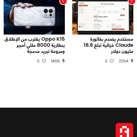
6
5
مستخدم يصدم بفاتورة
Oppo K15 يقترب من الإطلاق
Claude خيالية تبلغ 16.6
ببطارية 8000 مللي أمبير
مليون دولار
ومروحة تبريد مدمجة
0
1468
0
2054