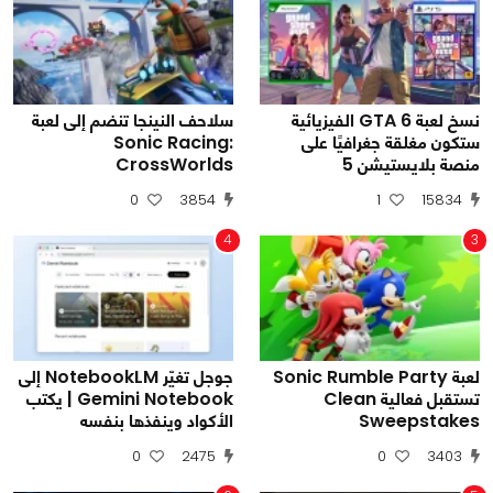
نسخ لعبة GTA 6 الفيزيائية
سلاحف النينجا تنضم إلى لعبة
ستكون مغلقة جغرافيًا على
Sonic Racing:
منصة بلايستيشن 5
CrossWorlds
0
3854
1
15834
4
3
لعبة Sonic Rumble Party
جوجل تغيّر NotebookLM إلى
تستقبل فعالية Clean
Gemini Notebook | يكتب
Sweepstakes
الأكواد وينفذها بنفسه
0
2475
0
3403