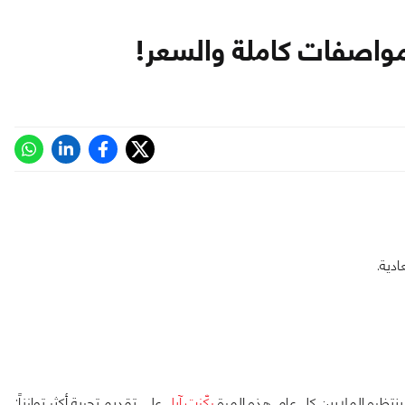
نتظره الملايين كل عام. هذه المرة
ركّزت آبل
على تقديم تجربة أكثر توازناً: