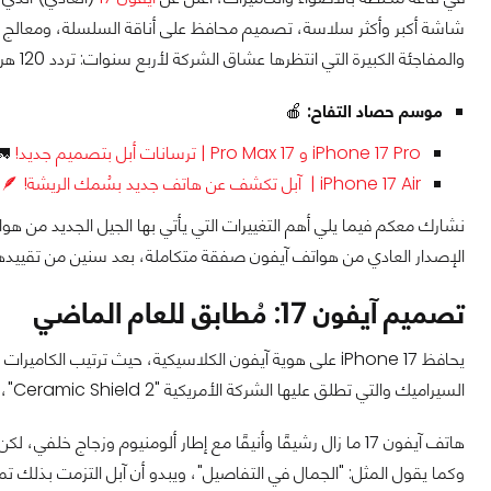
والمفاجئة الكبيرة التي انتظرها عشاق الشركة لأربع سنوات: تردد 120 هرتز التي كانت حكرًا لإصدارات "برو"!
موسم حصاد التفاح:
🍎
iPhone 17 Pro و 17 Pro Max | ترسانات أبل بتصميم جديد!
🚛
iPhone 17 Air | آبل تكشف عن هاتف جديد بسُمك الريشة! 🪶
نشارك معكم فيما يلي أهم التغييرات التي يأتي بها الجيل الجديد من هوا
الإصدار العادي من هواتف آيفون صفقة متكاملة، بعد سنين من تقييدها 
تصميم آيفون 17: مُطابق للعام الماضي
يحافظ iPhone 17 على هوية آيفون الكلاسيكية، حيث ترتيب ال
السيراميك والتي تطلق عليها الشركة الأمريكية "Ceramic Shield 2"، وهي نفس الموجودة في هاتف iPhone 16 Pro.
هاتف آيفون 17 ما زال رشيقًا وأنيقًا مع إطار ألومنيوم وزجاج 
وكما يقول المثل: "الجمال في التفاصيل"، ويبدو أن آبل التزمت بذلك تمام