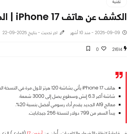
تقنية
الكشف عن هاتف iPhone 17 | المواصفات كاملة والسعر!
2025-09-09 - منذ 10 أشهر
اخر تحديث - بتاريخ 2025-09-22
0
21614
هاتف iPhone 17 يأتي بشاشة 120 هرتز لأول مرة في النسخة العادية.
شاشة أكبر 6.3 إنش وسطوع يصل إلى 3000 شمعة.
معالج A19 الجديد يقدم أداء رسومي أفضل بنسبة 20%.
يبدأ السعر من 799 دولار لنسخة 256 جيجابايت.
في قاعة مُكتظة بالأضواء والكاميرات، أُعلن عن
آيفون 17
(العادي) الذي ي