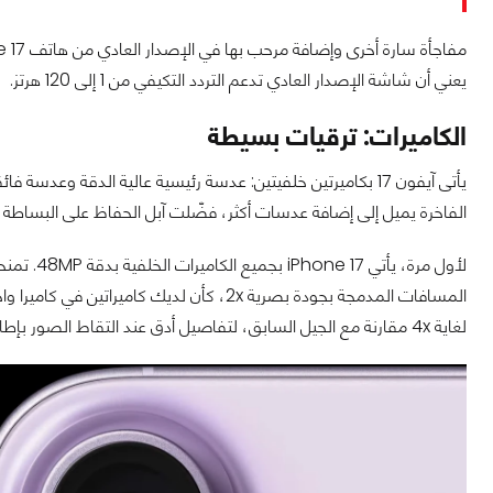
يعني أن شاشة الإصدار العادي تدعم التردد التكيفي من 1 إلى 120 هرتز.
الكاميرات: ترقيات بسيطة
يأتى آيفون 17 بكاميرتين خلفيتين: عدسة رئيسية عالية الدقة وعد
الفاخرة يميل إلى إضافة عدسات أكثر، فضّلت آبل الحفاظ على البساطة م
لغاية 4x مقارنة مع الجيل السابق، لتفاصيل أدق عند التقاط الصور بإطار مميز أو لقطات بزاوية أوسع أو عند استخدام تصوير ماكرو.