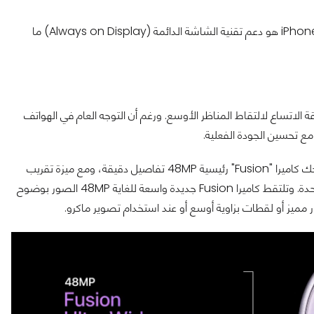
مفاجأة سارة أخرى وإضافة مرحب بها في الإصدار العادي من هاتف iPhone 17 هو دعم تقنية الشاشة الدائمة (Always on Display) ما
سة فائقة الاتساع لالتقاط المناظر الأوسع. ورغم أن التوجه العام في الهواتف
ع تحسين الجودة الفعلية.
لأول مرة، يأتي iPhone 17 بجميع الكاميرات الخلفية بدقة 48MP. تمنحك كاميرا "Fusion" رئيسية 48MP تفاصيل دقيقة، ومع ميزة تقريب
المسافات المدمجة بجودة بصرية 2x، كأن لديك كاميراتين في كاميرا واحدة. وتلتقط كاميرا Fusion جديدة واسعة للغاية 48MP الصور بوضوح