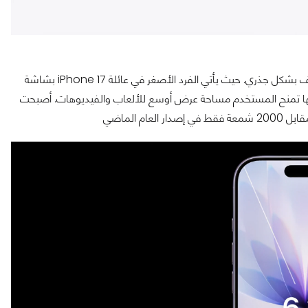
رغم تطابق تصميم آيفون 17 مع الجيل السابق، إلا أن المواصفات تختلف بشكل جذري. حيث يأتي الفرد الأصغر في عائلة iPhone 17 بشاشة
 تبدو بسيطة، لكنها تمنح المستخدم مساحة عرض أوسع للألعاب والفيديوهات. أصبحت