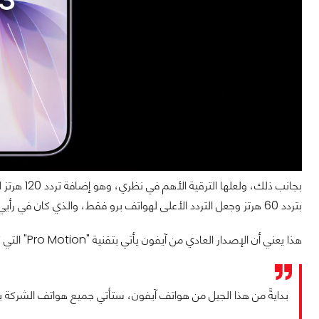
بجانب ذلك، 
بتردد 60 هرتز وجعل التردد الأعلى لهواتف برو فقط، والذي كان في رأيي قرارًا كارثيًا، يسعدني أن التفاحة الأمريكية تخلصت منه أخيرًا!
هذا يعني أن الإصدار العادي من آيفون يأتي بتقنية "Pro Motion" التي كانت حكرًا على هواتف «برو» فقط، تحديدًا منذ هاتف iPhone 13 Pro.
بدايةً من هذا الجيل من هواتف آيفون، ستأتي جميع هواتف الشركة بتردد 120 هرتز، ما يعني أننا لن نرى تردد 60 هرتز مج