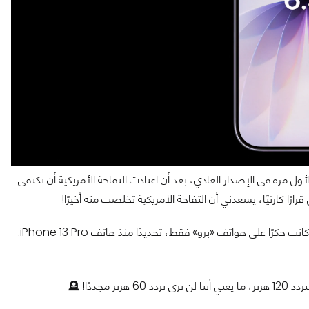
ولعلها الترقية الأهم في نظري، وهو إضافة تردد 120 هرتز لأول مرة في الإصدار العادي، بعد أن اعتادت التفاحة الأمريكية أن تكتفي
ددًا! 🪦