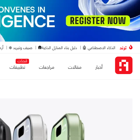
ترند
الذكاء الاصطناعي 🤖
دليل بناء المنازل الذكية🛖
صيف وتبريد ❄️
أزم
مُحدّث
أخبار
مقالات
مراجعات
تطبيقات