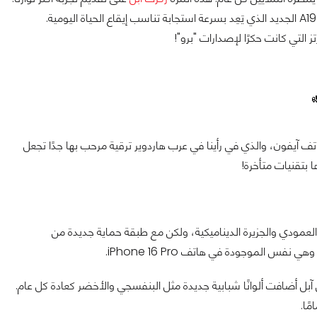
شاشة أكبر وأكثر سلاسة، تصميم محافظ على أناقة السلسلة، ومعالج A19 الجديد الذي يَعِد بسرعة استجابة تناسب إيقاع الحياة اليومية.
تف آيفون، والذي في رأينا في عرب هاردوير ترقية مرحب بها جدًا تجعل
بتقنيات متأخرة!
كاميرات العمودي والجزيرة الديناميكية، ولكن مع طبقة حماية جديدة من
خلفي، لكن آبل أضافت ألوانًا شبابية جديدة مثل البنفسجي والأخضر كعادة كل عام.
ًا.