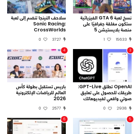
نسخ لعبة GTA 6 الفيزيائية
سلاحف النينجا تنضم إلى لعبة
ستكون مغلقة جغرافيًا على
Sonic Racing:
منصة بلايستيشن 5
CrossWorlds
0
3727
1
15633
4
3
OpenAI تطلق GPT-Live:
باريس تستقبل بطولة كأس
طريقك للحصول على تعليق
العالم للرياضات الإلكترونية
صوتي واقعي لفيديوهاتك
2026
0
2577
0
2938
6
5