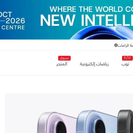
ة الرامات🔴
5/10
تسوق
توب
رياضات إلكترونية
المتجر