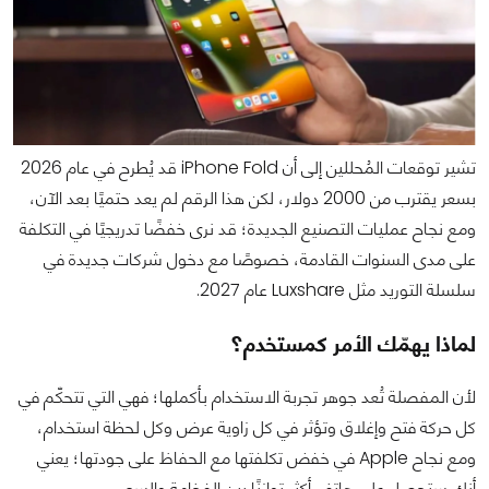
تشير توقعات المُحللين إلى أن iPhone Fold قد يُطرح في عام 2026
بسعر يقترب من 2000 دولار، لكن هذا الرقم لم يعد حتميًا بعد الآن،
ومع نجاح عمليات التصنيع الجديدة؛ قد نرى خفضًا تدريجيًا في التكلفة
على مدى السنوات القادمة، خصوصًا مع دخول شركات جديدة في
سلسلة التوريد مثل Luxshare عام 2027.
لماذا يهمّك الأمر كمستخدم؟
لأن المفصلة تُعد جوهر تجربة الاستخدام بأكملها؛ فهي التي تتحكّم في
كل حركة فتح وإغلاق وتؤثر في كل زاوية عرض وكل لحظة استخدام،
ومع نجاح Apple في خفض تكلفتها مع الحفاظ على جودتها؛ يعني
أنك ستحصل على هاتف أكثر توازنًا بين الفخامة والسعر.