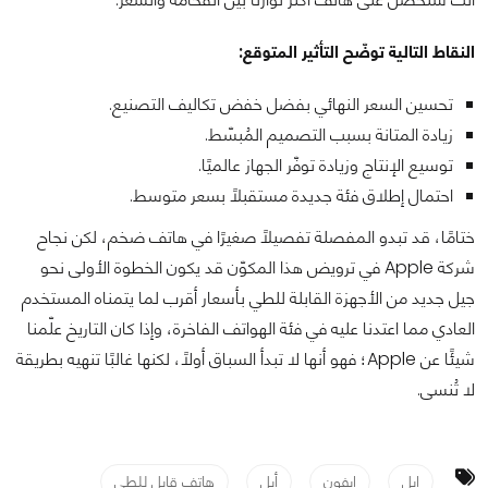
النقاط التالية توضّح التأثير المتوقع:
تحسين السعر النهائي بفضل خفض تكاليف التصنيع.
زيادة المتانة بسبب التصميم المُبسّط.
توسيع الإنتاج وزيادة توفّر الجهاز عالميًا.
احتمال إطلاق فئة جديدة مستقبلًا بسعر متوسط.
ختامًا، قد تبدو المفصلة تفصيلًا صغيرًا في هاتف ضخم، لكن نجاح
شركة Apple في ترويض هذا المكوّن قد يكون الخطوة الأولى نحو
جيل جديد من الأجهزة القابلة للطي بأسعار أقرب لما يتمناه المستخدم
العادي مما اعتدنا عليه في فئة الهواتف الفاخرة، وإذا كان التاريخ علّمنا
شيئًا عن Apple؛ فهو أنها لا تبدأ السباق أولًا، لكنها غالبًا تنهيه بطريقة
لا تُنسى.
ابل
ايفون
أبل
هاتف قابل للطي