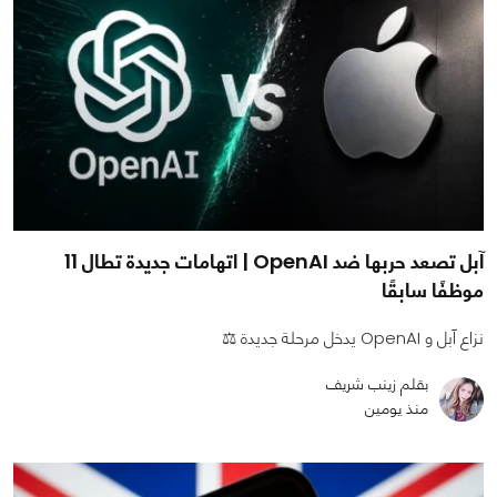
آبل تصعد حربها ضد OpenAI | اتهامات جديدة تطال 11
موظفًا سابقًا
نزاع آبل و OpenAI يدخل مرحلة جديدة ⚖️
بقلم زينب شريف
منذ يومين