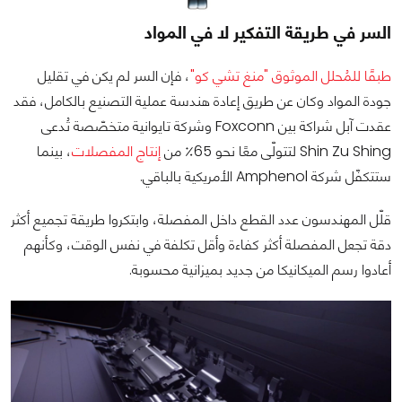
السر في طريقة التفكير لا في المواد
طبقًا للمُحلل الموثوق "منغ تشي كو"
، فإن السر لم يكن في تقليل
جودة المواد وكان عن طريق إعادة هندسة عملية التصنيع بالكامل، فقد
عقدت آبل شراكة بين Foxconn وشركة تايوانية متخصّصة تُدعى
Shin Zu Shing لتتولّى معًا نحو 65٪ من
إنتاج المفصلات
، بينما
ستتكفّل شركة Amphenol الأمريكية بالباقي.
قلّل المهندسون عدد القطع داخل المفصلة، وابتكروا طريقة تجميع أكثر
دقة تجعل المفصلة أكثر كفاءة وأقل تكلفة في نفس الوقت، وكأنهم
أعادوا رسم الميكانيكا من جديد بميزانية محسوبة.