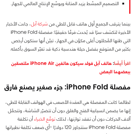
التصميم المبسّط يزيد المتانة ويوسّع الإنتاج العالمي للجهاز.
بينما يترقب الجميع أول هاتف قابل للطي من
شركة آبل
، جاءت الأخبار
الأخيرة لتكشف سرًا قد يُحدث فرقًا حقيقيًا: مفصلة iPhone Fold
التي ظنها المُحللون أغلى مكوّن في الجهاز، تبيّن أنها ستكون أرخص
بكثير من المتوقع بفضل حيلة هندسية ذكية قد تغيّر السوق بأكمله.
اقرأ أيضًا
:
هاتف آبل فولد سيكون هاتفين iPhone Air ملتصقين
ببعضهما البعض
مفصلة iPhone Fold: جزء صغير يصنع فارق
لطالما كانت المفصلة هي العقدة الأصعب في الهواتف القابلة للطي،
إنها ما يضمن انسيابية الفتح والغلق دون أن تتضرّر الشاشة، وتتحمّل
آلاف الحركات دون أن تفقد توازنها، لذلك
توقّع الخبراء
أن تكلفة
مفصلة iPhone Fold ستتجاوز 120 دولارًا -أي ضعف تكلفة نظيراتها