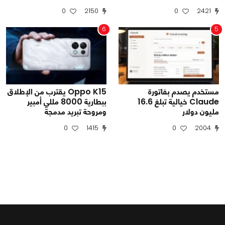
0
2150
0
2421
6
5
مستخدم يصدم بفاتورة
Oppo K15 يقترب من الإطلاق
Claude خيالية تبلغ 16.6
ببطارية 8000 مللي أمبير
مليون دولار
ومروحة تبريد مدمجة
0
1415
0
2004