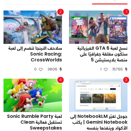
2
1
نسخ لعبة GTA 6 الفيزيائية
سلاحف النينجا تنضم إلى لعبة
ستكون مغلقة جغرافيًا على
Sonic Racing:
منصة بلايستيشن 5
CrossWorlds
0
3806
1
15765
4
3
جوجل تغيّر NotebookLM إلى
لعبة Sonic Rumble Party
Gemini Notebook | يكتب
تستقبل فعالية Clean
الأكواد وينفذها بنفسه
Sweepstakes