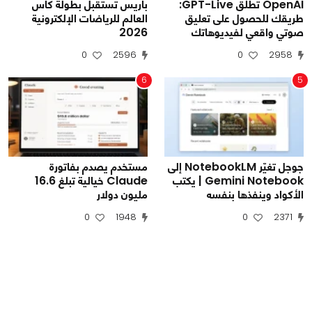
OpenAI تطلق GPT-Live:
باريس تستقبل بطولة كأس
طريقك للحصول على تعليق
العالم للرياضات الإلكترونية
صوتي واقعي لفيديوهاتك
2026
0
2596
0
2958
6
5
جوجل تغيّر NotebookLM إلى
مستخدم يصدم بفاتورة
Gemini Notebook | يكتب
Claude خيالية تبلغ 16.6
الأكواد وينفذها بنفسه
مليون دولار
0
1948
0
2371