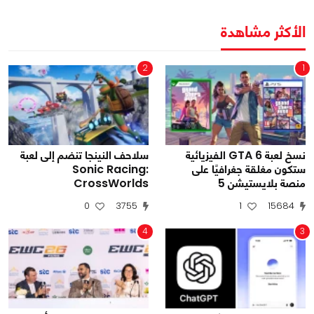
الأكثر مشاهدة
2
1
نسخ لعبة GTA 6 الفيزيائية
سلاحف النينجا تنضم إلى لعبة
ستكون مغلقة جغرافيًا على
Sonic Racing:
منصة بلايستيشن 5
CrossWorlds
0
3755
1
15684
4
3