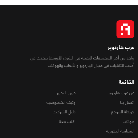
عرب هاردوير
واحد من أكبر المجتمعات التقنية فى الشرق الأوسط تتحدث عن
أحدث التقنيات فى مجال الهاردوير والألعاب والهواتف
القائمة
عن عرب هاردوير
فريق التحرير
اتصل بنا
وثيقة الخصوصية
خريطة الموقع
دليل الشركات
هواتف
اكتب معنا
السياسة التحريرية