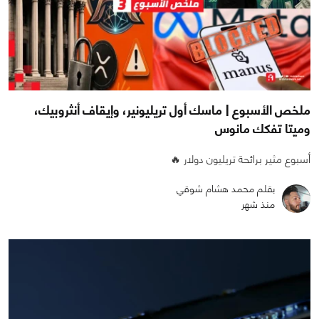
ملخص الأسبوع | ماسك أول تريليونير، وإيقاف أنثروبيك،
وميتا تفكك مانوس
أسبوع مثير برائحة تريليون دولار 🔥
بقلم محمد هشام شوقي
منذ شهر