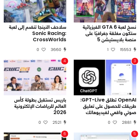
نسخ لعبة GTA 6 الفيزيائية
سلاحف النينجا تنضم إلى لعبة
ستكون مغلقة جغرافيًا على
Sonic Racing:
منصة بلايستيشن 5
CrossWorlds
0
3660
1
15553
4
3
OpenAI تطلق GPT-Live:
باريس تستقبل بطولة كأس
طريقك للحصول على تعليق
العالم للرياضات الإلكترونية
صوتي واقعي لفيديوهاتك
2026
0
2521
0
2881
6
5