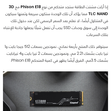
إذا أزلت مشتت الطاقة ستجد متحكم من نوع
Phison E18
مع
3D
TLC NAND
مما يؤكد أن تلك الوحدة ستكون سريعة وثمنها سيكون
في المتناول أيضًا، لا نعلم بعد السعر الرسمي لكن عند دخول تلك
الوحدة إلى سوق وحدات SSD يجب أن تفعل شيئًا يجعلها جاذبة للإنتباه
بتلك السرعات.
سيتوافر ذلك المنتج بأربعة نماذج، نموذجين بسعات 512 جيجا بايت و1
تيرا بايت بسُمك 2.21 مم، ونموذجين بسعات 2 تيرا بايت و4 تيرابايت
بسُمك 3.5مم، الفرق أيضًا يظهر في كمية المتحكم Phison E18.