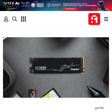
هاردوير