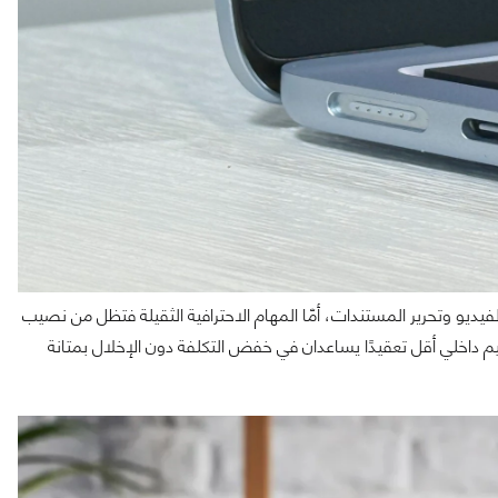
يديو وتحرير المستندات، أمّا المهام الاحترافية الثقيلة فتظل من نصيب
، كما أن الاعتماد على شاشة LCD أبسط وتصميم داخلي أقل تعقيدًا يساعدان في خفض التكلفة دون الإخلال بمتانة