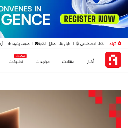
ترند
الذكاء الاصطناعي 🤖
دليل بناء المنازل الذكية🛖
صيف وتبريد ❄️
أزم
مُحدّث
أخبار
مقالات
مراجعات
تطبيقات