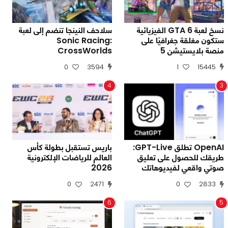
نسخ لعبة GTA 6 الفيزيائية
سلاحف النينجا تنضم إلى لعبة
ستكون مغلقة جغرافيًا على
Sonic Racing:
منصة بلايستيشن 5
CrossWorlds
0
3594
1
15445
4
3
OpenAI تطلق GPT-Live:
باريس تستقبل بطولة كأس
طريقك للحصول على تعليق
العالم للرياضات الإلكترونية
صوتي واقعي لفيديوهاتك
2026
0
2471
0
2833
6
5