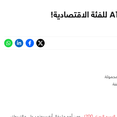
ة.
الاسم الرمزي J700
، ومن أهم ما يقال أنه سيعتمد على ماك بوك