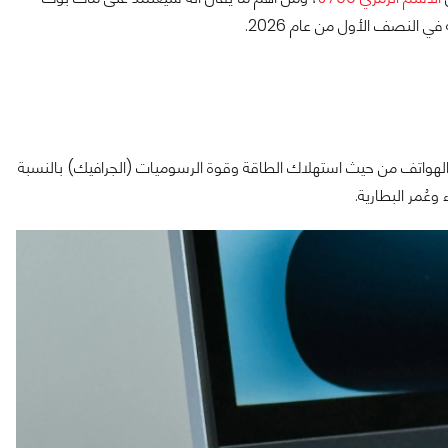
ة مُقابل الأداء، فشرائح A أثبتت كفاءتها في الهواتف من حيث استهلاك الطاقة وقوة الرسوميات (الجرافيك) بالنسبة
 وعُمر البطارية.