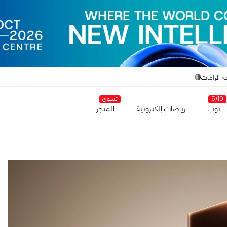
ة الرامات🔴
5/10
تسوق
توب
رياضات إلكترونية
المتجر