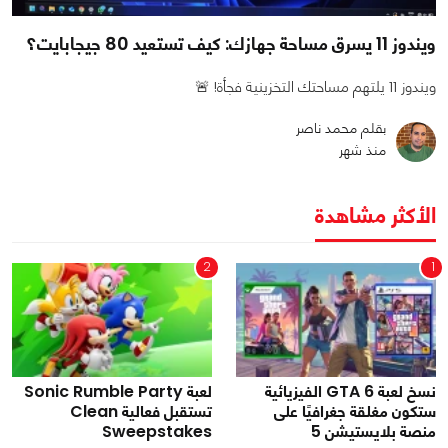
ويندوز 11 يسرق مساحة جهازك: كيف تستعيد 80 جيجابايت؟
ويندوز 11 يلتهم مساحتك التخزينية فجأة! 🚨
بقلم محمد ناصر
منذ شهر
الأكثر مشاهدة
2
1
نسخ لعبة GTA 6 الفيزيائية
لعبة Sonic Rumble Party
ستكون مغلقة جغرافيًا على
تستقبل فعالية Clean
منصة بلايستيشن 5
Sweepstakes