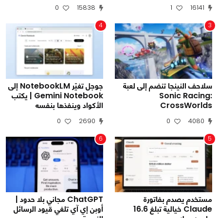
0
15838
1
16141
4
3
سلاحف النينجا تنضم إلى لعبة
جوجل تغيّر NotebookLM إلى
Sonic Racing:
Gemini Notebook | يكتب
CrossWorlds
الأكواد وينفذها بنفسه
0
2690
0
4080
6
5
مستخدم يصدم بفاتورة
ChatGPT مجاني بلا حدود |
Claude خيالية تبلغ 16.6
أوبن إي آي تلغي قيود الرسائل