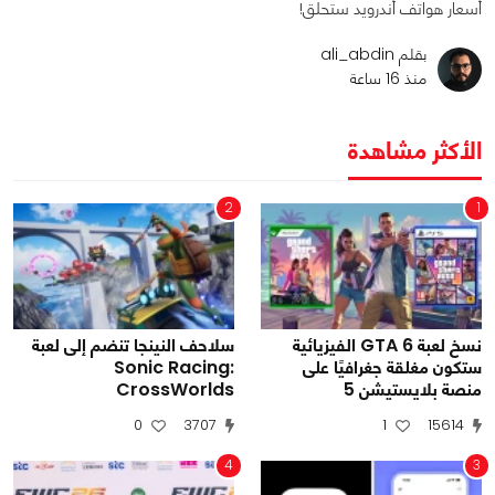
أسعار هواتف أندرويد ستحلّق!
بقلم ali_abdin
منذ 16 ساعة
الأكثر مشاهدة
2
1
نسخ لعبة GTA 6 الفيزيائية
سلاحف النينجا تنضم إلى لعبة
ستكون مغلقة جغرافيًا على
Sonic Racing:
منصة بلايستيشن 5
CrossWorlds
0
3707
1
15614
4
3