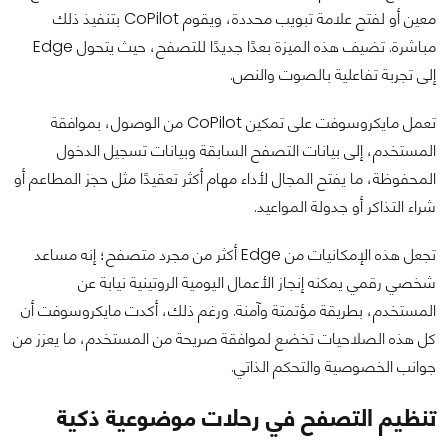
معين أو لفتح علامة تبويب محددة، ويقوم CoPilot بتنفيذ ذلك
مباشرة. تضيف هذه الميزة بعدًا جديدًا للتصفح، حيث يتحول Edge
إلى تجربة تفاعلية بالصوت والنص.
تعمل مايكروسوفت على تمكين CoPilot من الوصول، بموافقة
المستخدم، إلى بيانات التصفح السابقة وبيانات تسجيل الدخول
المحفوظة، ما يفتح المجال لأداء مهام أكثر تعقيدًا مثل حجز المطاعم أو
شراء التذاكر أو جدولة المواعيد.
تجعل هذه الإمكانيات من Edge أكثر من مجرد متصفح؛ إنه مساعد
شخصي رقمي يمكنه إنجاز الأعمال اليومية الروتينية نيابة عن
المستخدم، بطريقة مؤتمتة وآمنة. ورغم ذلك، أكدت مايكروسوفت أن
كل هذه الصلاحيات تخضع لموافقة صريحة من المستخدم، ما يعزز من
جوانب الخصوصية والتحكم الذاتي.
تنظيم التصفح في رحلات موضوعية ذكية