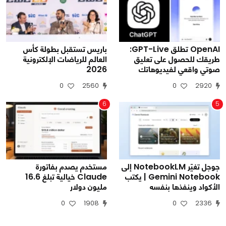
OpenAI تطلق GPT-Live:
باريس تستقبل بطولة كأس
طريقك للحصول على تعليق
العالم للرياضات الإلكترونية
صوتي واقعي لفيديوهاتك
2026
0
2560
0
2920
6
5
جوجل تغيّر NotebookLM إلى
مستخدم يصدم بفاتورة
Gemini Notebook | يكتب
Claude خيالية تبلغ 16.6
الأكواد وينفذها بنفسه
مليون دولار
0
1908
0
2336