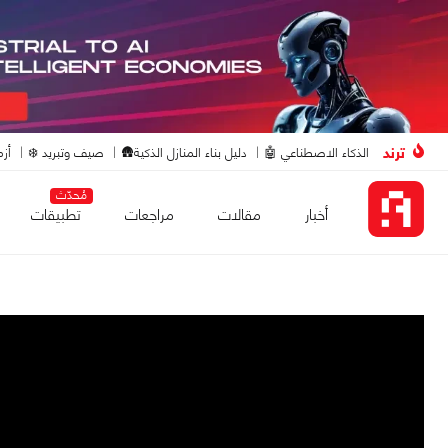
ترند
الذكاء الاصطناعي 🤖
دليل بناء المنازل الذكية🛖
صيف وتبريد ❄️
أزم
مُحدّث
أخبار
مقالات
مراجعات
تطبيقات