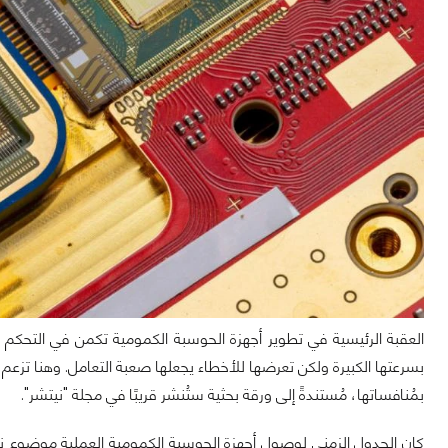
العقبة الرئيسية في تطوير أجهزة الحوسبة الكمومية تكمن في التحكم
بمُنافساتها، مُستندةً إلى ورقة بحثية ستُنشر قريبًا في مجلة "نيتشر".
كان الجدول الزمني لوصول أجهزة الحوسبة الكمومية العملية موضوع ن