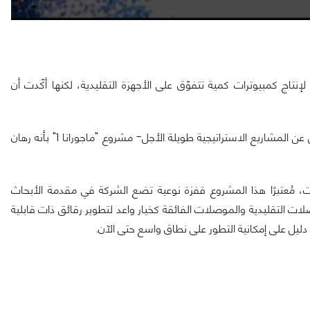
اج كمبيوترات كمية تتفوّق على الأجهزة التقليدية، لكنها أكّدت أن
وصف جيسون زاندر-نائب الرئيس التنفيذي لمايكروسوفت والمسؤول عن المشاريع الاستراتيجية طويلة الأجل- مشروع "ماجورانا 1" بأنه رهان
فت، مُعتبرًا هذا المشروع قفزة نوعية تضع الشركة في مقدمة الأبحاث
ات التقليدية والموصلات الفائقة كخيار واعد لتطوير رقائق ذات قابلية
ب دليل على إمكانية التطور على نطاق واسع حتى الآن.