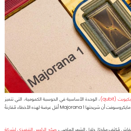
بكيوبت (qubit)
، الوحدة الأساسية في الحوسبة الكمومية، التي تتميز
بسرعتها الكبيرة ولكن تعرضها للأخطاء يجعلها صعبة التعامل. وهنا تزعم مايكروسوفت أن شريحتها Majorana 1 أقل عرضة لهذه الأخطاء مُقارنةً
قاش مُكثف مؤخرًا. خلال الشهر الماضي،
صرّح الرئيس التنفيذي لشركة