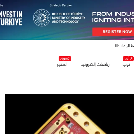
ة الرامات🔴
5/10
تسوق
توب
رياضات إلكترونية
المتجر