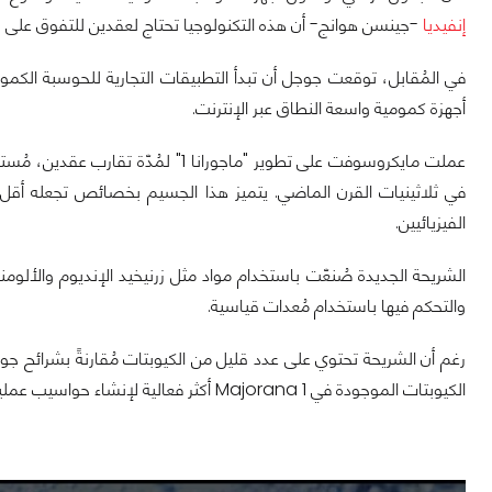
إنفيديا
-جينسن هوانج- أن هذه التكنولوجيا تحتاج لعقدين للتفوق على رق
في المُقابل، توقعت جوجل أن تبدأ التطبيقات التجارية للحوسبة الكمومية بالظهور خلا
أجهزة كمومية واسعة النطاق عبر الإنترنت.
عملت مايكروسوفت على تطوير "ماجورانا 
في ثلاثينيات القرن الماضي. يتميز هذا الجسيم بخصائص تجعله أقل عُرض
الفيزيائيين.
الشريحة الجديدة صُنعّت باستخدام مواد مثل زرنيخيد الإنديوم والألو
والتحكم فيها باستخدام مُعدات قياسية.
الكيوبتات الموجودة في Majorana 1 أكثر فعالية لإنشاء حواسيب عملية.