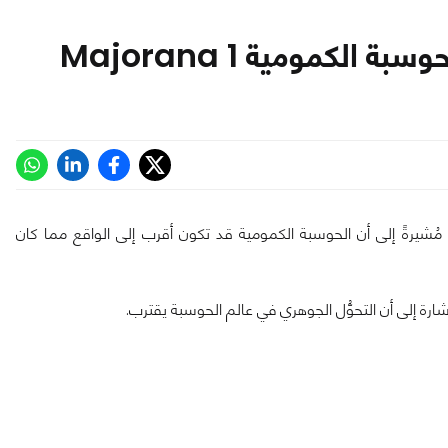
كمومية Majorana 1
كروسوفت عن تطوير شريحة Majorana 1 الجديدة، مُشيرةً إلى أن الحوسبة الكمومية قد تكون أقرب إلى الواقع مما كان