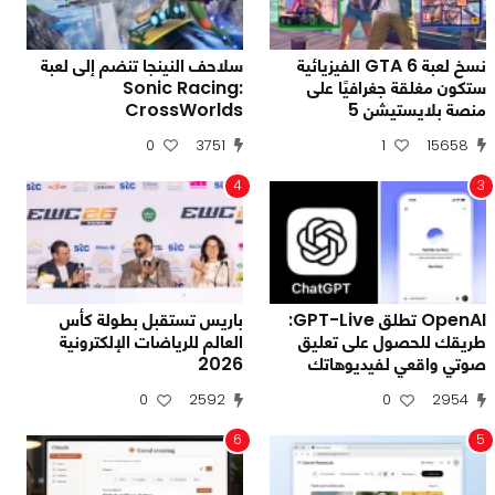
نسخ لعبة GTA 6 الفيزيائية
سلاحف النينجا تنضم إلى لعبة
ستكون مغلقة جغرافيًا على
Sonic Racing:
منصة بلايستيشن 5
CrossWorlds
0
3751
1
15658
4
3
OpenAI تطلق GPT-Live:
باريس تستقبل بطولة كأس
طريقك للحصول على تعليق
العالم للرياضات الإلكترونية
صوتي واقعي لفيديوهاتك
2026
0
2592
0
2954
6
5