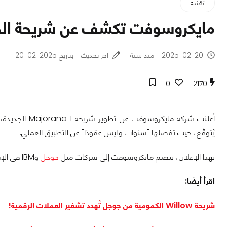
تقنية
مايكروسوفت تكشف عن شريحة الحوسبة ال
2025-02-20 - منذ سنة
اخر تحديث - بتاريخ 2025-02-20
0
2170
أعلنت شركة ماي
يُتوقّع، حيث تفصلها "سنوات وليس عقودًا" عن التطبيق العملي.
بهذا الإعلان، تنضم مايكروسوفت إلى شركات مثل
جوجل
وIBM في الإشارة إلى أن التحوُّل الجوهري في عالم الحوسبة يقترب.
اقرأ أيضًا:
شريحة Willow الكمومية من جوجل تُهدد تشفير العملات الرقمية!