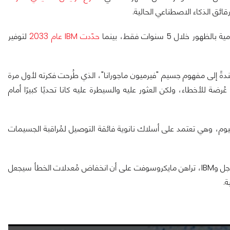
ائق الذكاء الاصطناعي الحالية.
ل 5 سنوات فقط، بينما
حدّدت IBM عام 2033
لتوفير
1" لمُدّة تقارب عقدين، مُستندةً إلى مفهوم جسيم "فيرميون ماجورانا"، الذي طُرحت فكرته لأول مرة
ة للأخطاء، ولكن العثور عليه والسيطرة عليه كانا تحديًا كبيرًا أمام
منيوم، وهي تعتمد على أسلاك نانوية فائقة التوصيل لمُراقبة الجسيمات
رغم أن الشريحة تحتوي على عدد قليل من الكيوبتات مُقارنةً بشرائح جوجل وIBM، تراهن مايكروسوفت على أن انخفاض مُعدلات الخطأ سيجعل