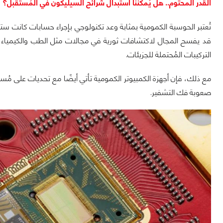
القدر المحتوم.. هل يُمكننا استبدال شرائح السيليكون في المُستقبل؟
تُعتبر الحوسبة الكمومية بمثابة وعد تكنولوجي بإجراء حسابات كانت ستس
قد يفسح المجال لاكتشافات ثورية في مجالات مثل الطب والكيمياء، ح
التركيبات المُحتملة للجزيئات.
مع ذلك، فإن أجهزة الكمبيوتر الكمومية تأتي أيضًا مع تحديات على مُستوى
صعوبة فك التشفير.