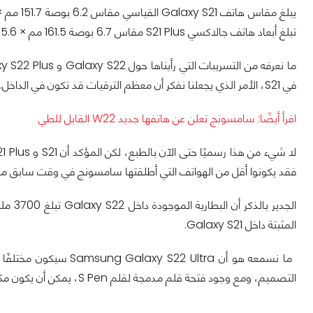
تبلغ أبعاد هاتف جالاكسي S21 Plus مقاس 6.7 بوصة 161.5 مم × 75.6 مم × 7.8 مم "حتى 6.36 بوصة × 2.98 بوصة × 0.31 بوصة".
في S21، الأمر الذي يجعلنا نفكر أن معظم الترقيات قد تكون في الداخل.
اقرأ أيضًا:
سامسونج تعلن عن هاتفها جديد W22 القابل للطي
فقد يكونوا أقل من الهواتف التي أطلقتها سامسونج في وقت سابق من 
المثبتة داخل Galaxy S21.
ما نسمعه هو أن  Ultra
التصميم، ومع وجود فتحة قلم مدمجة لقلم S Pen، يمكن أن يكون مكافئًا لـ Galaxy Note للعام المقبل.