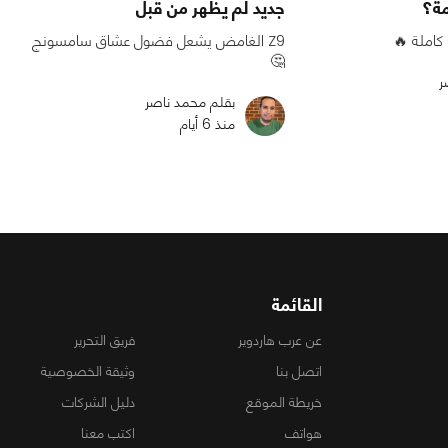
مة؟
جديد لم يظهر من قبل
Z9 الغامض يشعل فضول عشاق سامسونج
🤔
ر
بقلم محمد ناصر
منذ 6 أيام
القائمة
عن عرب هاردوير
فريق التحرير
اتصل بنا
وثيقة الخصوصية
خريطة الموقع
دليل الشركات
هواتف
اكتب معنا