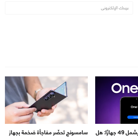
تحديث One UI 9 يشمل 49 جهازًا: هل
سامسونج تحضّر مفاجأة ضخمة بجهاز