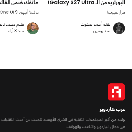
البورتريه من الـ Galaxy S27 Ultra!
هاتفك ضمن القائ
قرار عجيب!
قائمة أجهزة One UI 9 كاملة 🔥
بقلم أحمد صفوت
بقلم محمد ناص
منذ يومين
منذ 3 أيام
عرب هاردوير
واحد من أكبر المجتمعات التقنية فى الشرق الأوسط تتحدث عن أحدث التقنيات
فى مجال الهاردوير والألعاب والهواتف