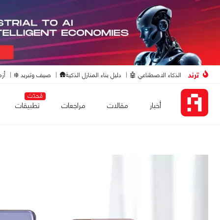
ترند
الذكاء الاصطناعي 🤖
دليل بناء المنازل الذكية🛖
صيف وتبريد ❄️
أزم
مُحدّث
أخبار
مقالات
مراجعات
تطبيقات