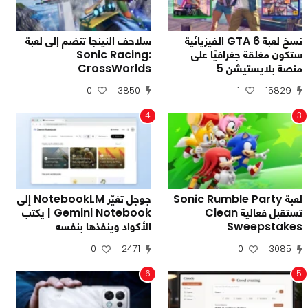
نسخ لعبة GTA 6 الفيزيائية
سلاحف النينجا تنضم إلى لعبة
ستكون مغلقة جغرافيًا على
Sonic Racing:
منصة بلايستيشن 5
CrossWorlds
0
3850
1
15829
4
3
لعبة Sonic Rumble Party
جوجل تغيّر NotebookLM إلى
تستقبل فعالية Clean
Gemini Notebook | يكتب
Sweepstakes
الأكواد وينفذها بنفسه
0
2471
0
3085
6
5