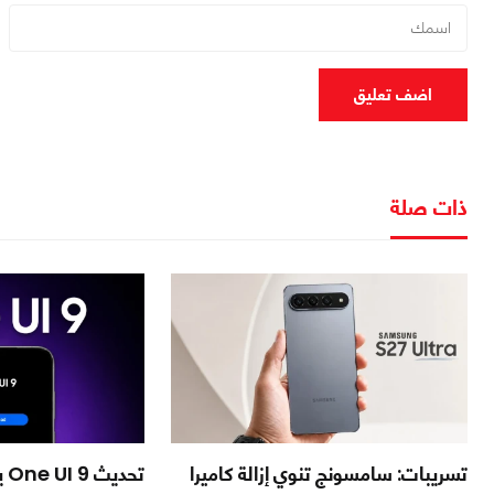
اضف تعليق
ذات صلة
تسريبات: سامسونج تنوي إزالة كاميرا