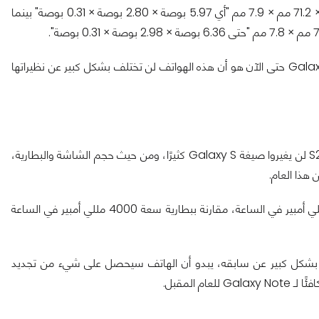
يبلغ مقاس هاتف Galaxy S21 القياسي مقاس 6.2 بوصة 151.7 مم × 71.2 مم × 7.9 مم "أي 5.97 بوصة × 2.80 بوصة × 0.31 بوصة" بينما
ما نعرفه من التسريبات التي رأيناها حول Galaxy S22 و Galaxy S22 Plus حتى الآن هو أن هذه الهواتف لن تختلف بشكل كبير عن نظيراتها
لا شيء من هذا رسميًا حتى الآن بالطبع، لكن المؤكد أن S21 و S21 Plus لن يغيروا صيغة Galaxy S كثيرًا، ومن حيث حجم الشاشة والبطارية،
هذا العام.
الجدير بالذكر أن البطارية الموجودة داخل Galaxy S22 تبلغ 3700 مللي أمبير في الساعة، مقارنة ببطارية سعة 4000 مللي أمبير في الساعة
Samsung Galaxy S22 سيكون مختلفًا بشكل كبير عن سابقه، يبدو أن الهاتف سيحصل على شيء من تجديد