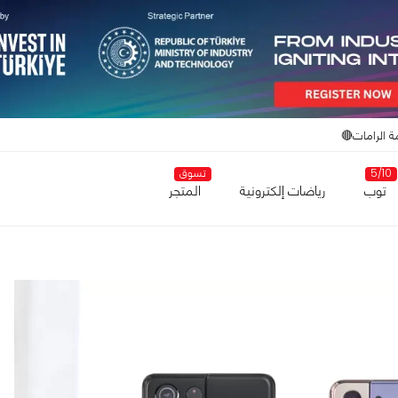
ة الرامات🔴
5/10
تسوق
توب
رياضات إلكترونية
المتجر