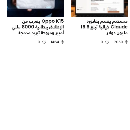
مستخدم يصدم بفاتورة
Oppo K15 يقترب من
Claude خيالية تبلغ 16.6
الإطلاق ببطارية 8000 مللي
مليون دولار
أمبير ومروحة تبريد مدمجة
0
1464
0
2050