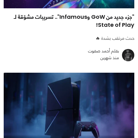
"جزء جديد من GoW وInfamous".. تسريبات مشوّقة لـ
State of Play!
حدث مرتقب بشدة 🔥
بقلم أحمد صفوت
منذ شهرين