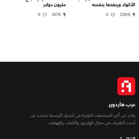
الأكواد وينفذها بنفسه
مليون دولار
0
1976
0
2389
عرب هاردوير
واحد من أكبر المجتمعات التقنية فى الشرق الأوسط تتحدث عن
أحدث التقنيات فى مجال الهاردوير والألعاب والهواتف