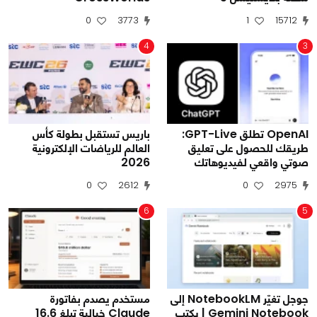
0
3773
1
15712
4
3
OpenAI تطلق GPT-Live:
باريس تستقبل بطولة كأس
طريقك للحصول على تعليق
العالم للرياضات الإلكترونية
صوتي واقعي لفيديوهاتك
2026
0
2612
0
2975
6
5
جوجل تغيّر NotebookLM إلى
مستخدم يصدم بفاتورة
Gemini Notebook | يكتب
Claude خيالية تبلغ 16.6