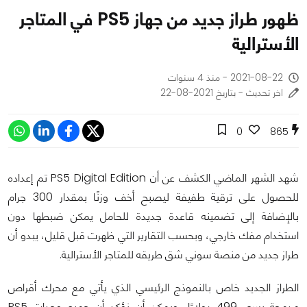
ظهور طراز جديد من جهاز PS5 في المتاجر
الأسترالية
2021-08-22 - منذ 4 سنوات
اخر تحديث - بتاريخ 2021-08-22
0
865
شهد الشهر الماضي الكشف عن أن PS5 Digital Edition تم إعداده
للحصول على ترقية طفيفة ليصبح أخف وزنًا بمقدار 300 جرام
بالإضافة إلى تضمينه قاعدة جديدة للحامل يمكن ضبطها دون
استخدام مفك خارجي، وبحسب التقارير التي ظهرت قبل قليل، يبدو أن
طراز جديد من منصة سوني شق طريقه للمتاجر الأسترالية.
الطراز الجديد خاص بالنموذج الرئيسي الذي يأتي مع محرك أقراص
مدمجة بسعر 499 دولارًا، ويمكن أن نؤكد أن جميع وحدات PS5