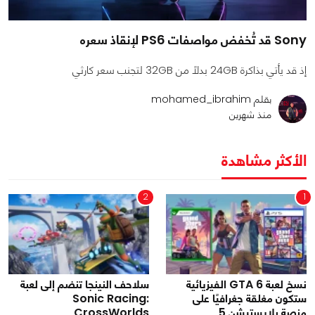
Sony قد تُخفض مواصفات PS6 لإنقاذ سعره
إذ قد يأتي بذاكرة 24GB بدلًا من 32GB لتجنب سعر كارثي
بقلم mohamed_ibrahim
منذ شهرين
الأكثر مشاهدة
2
1
نسخ لعبة GTA 6 الفيزيائية
سلاحف النينجا تنضم إلى لعبة
ستكون مغلقة جغرافيًا على
Sonic Racing:
منصة بلايستيشن 5
CrossWorlds