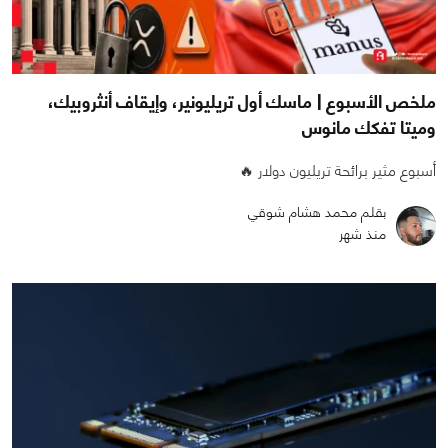
ملخص الأسبوع | ماسك أول تريليونير، وإيقاف أنثروبيك،
وميتا تفكك مانوس
أسبوع مثير برائحة تريليون دولار 🔥
بقلم محمد هشام شوقي
منذ شهر