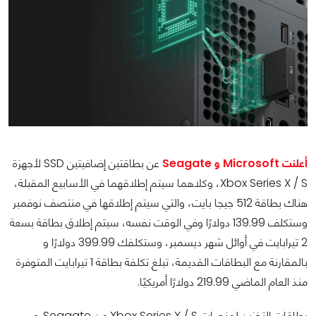
أعلنت Microsoft و Seagate
عن بطاقتين إضافيتين SSD لأجهزة
Xbox Series X / S، وكلاهما سيتم إطلاقهما في الأسابيع المقبلة،
هناك بطاقة 512 جيجا بايت، والتي سيتم إطلاقها في منتصف نوفمبر
وستكلف 139.99 دولارًا وفي الوقت نفسه، سيتم إطلاق بطاقة بسعة
2 تيرابايت في أوائل شهر ديسمبر، وستكلفك 399.99 دولارًا و
بالمقارنة مع البطاقات القديمة، تبلغ تكلفة بطاقة 1 تيرابايت المتوفرة
منذ العام الماضي 219.99 دولارًا أمريكيًا.
بطاقات التخزين لمنصات Xbox Series X / S من Seagate هي