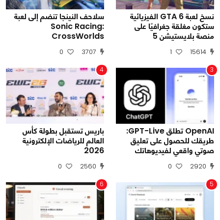
نسخ لعبة GTA 6 الفيزيائية
سلاحف النينجا تنضم إلى لعبة
ستكون مغلقة جغرافيًا على
Sonic Racing:
منصة بلايستيشن 5
CrossWorlds
0
3707
1
15614
4
3
OpenAI تطلق GPT-Live:
باريس تستقبل بطولة كأس
طريقك للحصول على تعليق
العالم للرياضات الإلكترونية
صوتي واقعي لفيديوهاتك
2026
0
2560
0
2920
6
5