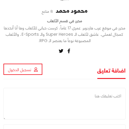
محمود محمد
8 متابع
محرر في قسم الألعاب
محرر في موقع عرب هاردوير. عمري 17 عاماً، كرست حياتي للألعاب وها أنا أتخذها
كمجال لعملي.. عاشق لألعاب الـ Super Heroes والـ E-Sports، والألعاب
المصبوغة نوعاً ما بعنصر الـ RPG.
اضافة تعليق
تسجيل الدخول