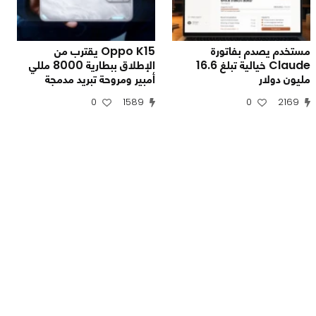
مستخدم يصدم بفاتورة
Oppo K15 يقترب من
Claude خيالية تبلغ 16.6
الإطلاق ببطارية 8000 مللي
مليون دولار
أمبير ومروحة تبريد مدمجة
0
1589
0
2169