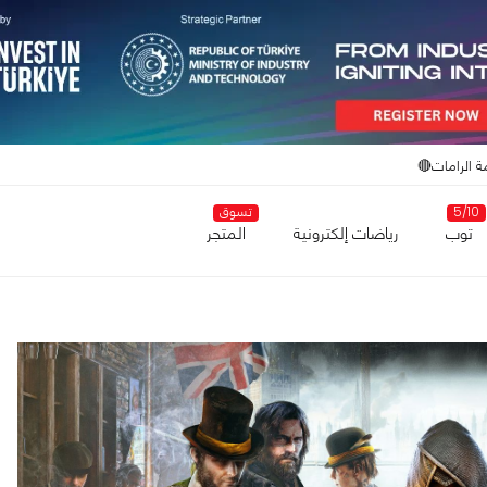
ة الرامات🔴
5/10
تسوق
توب
رياضات إلكترونية
المتجر