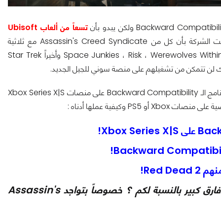
تسعاً من ألعاب Ubisoft
سيمثلان نسبة من الـ 1% المتبقية التي لن تدعم الخاصية حيث أعلنت الشركة بأن كل من Assassin's Creed Syndicate مع ثلاثية
Chronicles سواء China أو India أو Russia إلى جانب كل من Space Junkies ، Risk ، Werewolves Within وأخيراً Star Trek
ولكن محبي Xbox يمكن أن يطمأنوا لأن هؤلاء العناوين سُتدعم عبر برنامج الـ Backward Compatibility على منصات Xbox Series X|S
 وكيفية عملها أدناه :
شاركونا رأيكم في هذا الخبر وهل تشكل تلك العناوين فارق كبير بالنسبة لكم ؟ خصوصاً بتواجد Assassin's