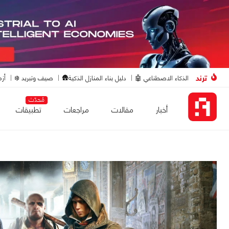
ترند
الذكاء الاصطناعي 🤖
دليل بناء المنازل الذكية🛖
صيف وتبريد ❄️
أزم
مُحدّث
أخبار
مقالات
مراجعات
تطبيقات