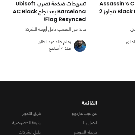
عبة Assassin’s Creed
تسريحات ضخمة تضرب Ubisoft
Black Flag Resynced تتجاوز 2
Barcelona بعد نجاح AC Black
Flag Resynced!
اق
حالة من الغضب داخل أروقة الشركة
لخالق
بقلم خالد عبد الخالق
منذ 4 أسابيع
القائمة
عن عرب هاردوير
فريق التحرير
اتصل بنا
وثيقة الخصوصية
خريطة الموقع
دليل الشركات