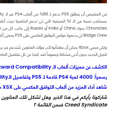
من المفترض أن ينطلق PS5 بدعم لـ 99% من ألعاب PS4 عبر الـ Backward Compatibility ولكن يبدو بأن
Bridge Crew لن يدعموا خواص التوافق العكسي على PS5 بمعنى أنك لن تتمكن من تشغيلهم على منصة سوني للجيل الجديد.
للجيل الجديد بدون أدنى مشكلة وعموماً لقد كتبنا عن كل تفاصيل الخاصية على منصات Xbox أو PS5
الكشف عن مميزات ألعاب الـ Backward Compatibility على Xbox Series X|S!
رسمياً: 4000 لعبة PS4 قادمة لـ PS5 وتفاصيل الـBackward Compatibility!
شاهد أداء المزيد من ألعاب التوافق العكسي على XSX منهم Red Dead 2!
Creed Syndicate ضمن القائمة ؟