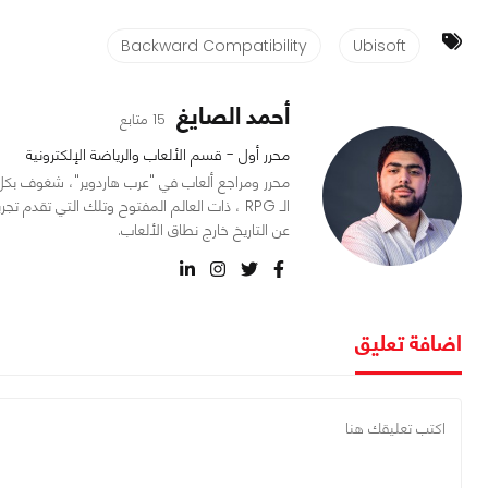
Backward Compatibility
Ubisoft
أحمد الصايغ
15 متابع
محرر أول - قسم الألعاب والرياضة الإلكترونية
محرر ومراجع ألعاب في "عرب هاردوير"، شغوف بكل م
عن التاريخ خارج نطاق الألعاب.
اضافة تعليق