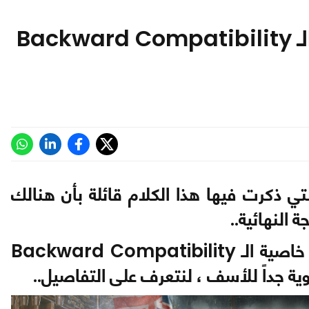
تسع ألعاب من Ubisoft لن تدعم الـ Backward Compatibility
مدونة التي ذكرت فيها هذا الكلام قائلة بأن هنالك
 النهائية..
كشفت Ubisoft عن تسع ألعاب لن تدعم خاصية الـ Backward Compatibility