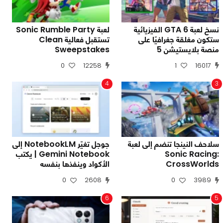
نسخ لعبة GTA 6 الفيزيائية
لعبة Sonic Rumble Party
ستكون مغلقة جغرافيًا على
تستقبل فعالية Clean
منصة بلايستيشن 5
Sweepstakes
0
12258
1
16017
4
3
سلاحف النينجا تنضم إلى لعبة
جوجل تغيّر NotebookLM إلى
Sonic Racing:
Gemini Notebook | يكتب
CrossWorlds
الأكواد وينفذها بنفسه
0
2608
0
3989
6
5