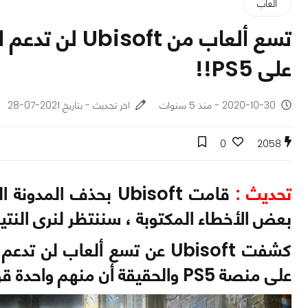
ألعاب
على PS5!!
2020-10-30 - منذ 5 سنوات
اخر تحديث - بتاريخ 2021-07-28
0
2058
تحديث :
قامت Ubisoft بحذف ال
بعض الأخطاء المكتوبة ، سننتظر لنرى النتيجة
على منصة PS5 والحقيقة أن منهم واحدة قوية جداً للأسف ، لنتعرف على التفاصيل..