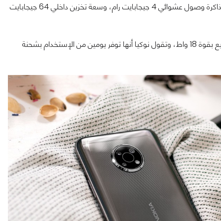
وفي الداخل يحصل الهاتف على معالج سنابدراجون 480 5G المقترن بذاكرة وصول عشوائي 4 جيجابايت رام، وسعة تخزين داخلي 64 جيجابايت
البطارية هُنا كبيرة إلى حد ما بسعة 4470 ملي أمبير، تدعم الشحن السريع بقوة 18 واط، وتقول نوكيا أنها توفر يومين من الإستخدام بشحنة