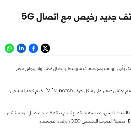
كشفت نوكيا مؤخراً عن هاتف جديد بسعر رخيص تحت اسم نوكيا G300، يأتي الهاتف بمواصفات متوسط واتصال 5G، ولا يتجاوز سعر
يضم الهاتف الجديد شاشة 6.5 بوصة بدقة HD+ "720 بكسل"، وتصميم نوتش صغير على شكل حرف V " v-notch" يضم كاميرا سيلفي
وفي الخلف يأتي نوكيا G300 مع كاميرا ثلاثية تتكون من عدسة رئيسية 16 ميجابيكسل، وعدسة فائقة الإتساع بدقة 5 ميجابيكسل، ومستشعر