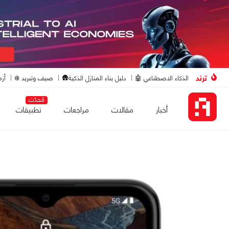
ترند
الذكاء الاصطناعي 🤖
دليل بناء المنازل الذكية🛖
صيف وتبريد ❄️
أزم
مُحدّث
أخبار
مقالات
مراجعات
تطبيقات