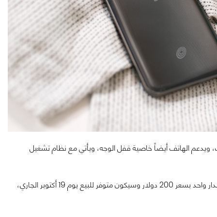
 ويدعم الهاتف أيضاً خاصية قفل الوجه، ويأتي مع نظام تشغيل
هاتف Nokia G300 الجديد موجه إلى السوق الأمريكية، ويتوفر في إصدار واحد بسعر 200 دولار وسيكون متوفر للبيع يوم 19 أكتوبر الجاري،