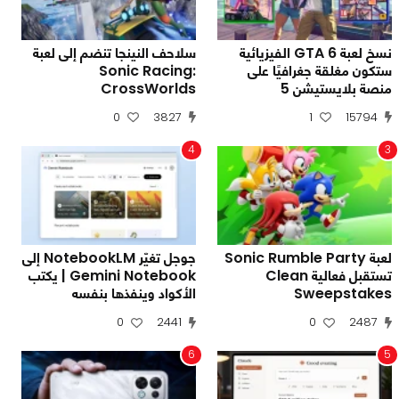
نسخ لعبة GTA 6 الفيزيائية
سلاحف النينجا تنضم إلى لعبة
ستكون مغلقة جغرافيًا على
Sonic Racing:
منصة بلايستيشن 5
CrossWorlds
0
3827
1
15794
4
3
لعبة Sonic Rumble Party
جوجل تغيّر NotebookLM إلى
تستقبل فعالية Clean
Gemini Notebook | يكتب
Sweepstakes
الأكواد وينفذها بنفسه
0
2441
0
2487
6
5