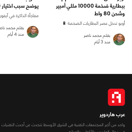
ببطارية ضخمة 10000 مللي أمبير
يوضح سبب اختيار 9 جيجابايت رام
وشحن 80 واط
مفاجأة الذاكرة في آيفون 18e 
أوبو تدخل عصر البطاريات الضخمة 🔋
بقلم محمد ناص
منذ 4 أيام
بقلم محمد ناصر
منذ 3 أيام
عرب هاردوير
واحد من أكبر المجتمعات التقنية فى الشرق الأوسط تتحدث عن أحدث التقنيات
فى مجال الهاردوير والألعاب والهواتف