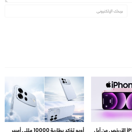
تسريب iPhone 18e الأرخص من آبل
أوبو تؤكد بطارية 10000 مللي أمبير