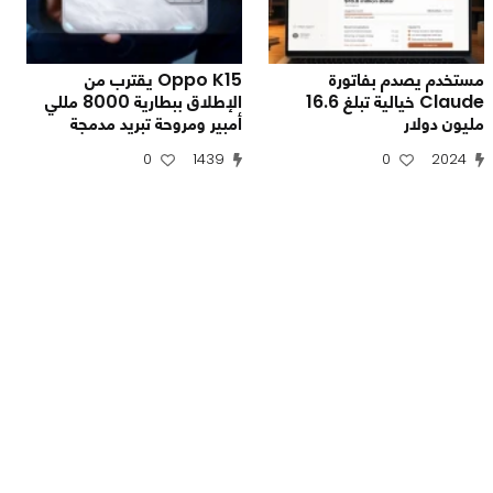
مستخدم يصدم بفاتورة
Oppo K15 يقترب من
Claude خيالية تبلغ 16.6
الإطلاق ببطارية 8000 مللي
مليون دولار
أمبير ومروحة تبريد مدمجة
0
1439
0
2024