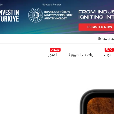
ة الرامات🔴
5/10
تسوق
توب
رياضات إلكترونية
المتجر