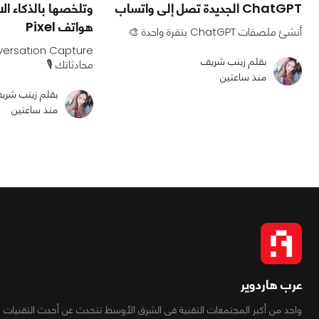
ChatGPT الجديدة تصل إلى واتساب
وتلخصها بالذكاء ا
هواتف Pixel
أنشئ ملصقات ChatGPT بنقرة واحدة 🎨
بقلم زينب شريف
محادثاتك 🎙️
منذ ساعتين
بقلم زينب شري
منذ ساعتين
عرب هاردوير
واحد من أكبر المجتمعات التقنية فى الشرق الأوسط تتحدث عن أحدث التقنيات