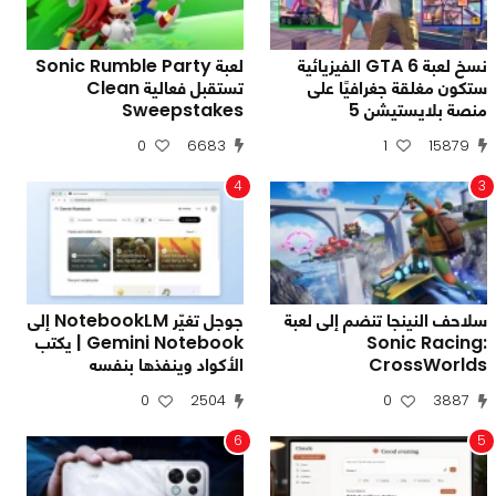
نسخ لعبة GTA 6 الفيزيائية
لعبة Sonic Rumble Party
ستكون مغلقة جغرافيًا على
تستقبل فعالية Clean
منصة بلايستيشن 5
Sweepstakes
0
6683
1
15879
4
3
سلاحف النينجا تنضم إلى لعبة
جوجل تغيّر NotebookLM إلى
Sonic Racing:
Gemini Notebook | يكتب
CrossWorlds
الأكواد وينفذها بنفسه
0
2504
0
3887
6
5