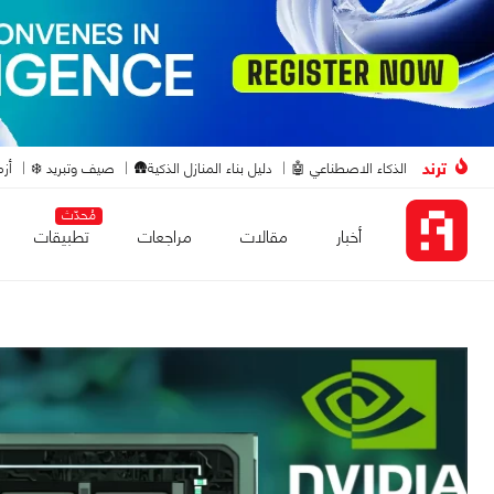
ترند
الذكاء الاصطناعي 🤖
دليل بناء المنازل الذكية🛖
صيف وتبريد ❄️
أزم
مُحدّث
أخبار
مقالات
مراجعات
تطبيقات