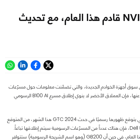
مسرع B100 AI الرسومي من NVIDIA قادم هذا العام، مع تحديث
شفت شركة Dell عن خطتها القادمة في سوق أجهزة الخوادم الجديدة، والتي تضمّنت معلومات حول مسرّعات
NVIDIA الرسومية القادمة. وطبقاً للمعلومات التي كشفت Dell الستار عنها، فإن العملاق الأخضر لا ينوي إطلاق مسرع B100 AI الرسومي
، أن مسرّعات Blackwell من NVIDIA والتي يتوقع ظهورها رسميًا في حدث GTC 2024 هذا الشهر، من المتوقع
إطلاقها رسمياً هذا العالم. ولكن طبقاً للمعلومات الجديدة التي شاركتها Dell، فإن هناك عدداً من المسرّعات الرسومية سيتم إطلاقها تباعاً.
خارطة الطريق التي تم الكشف عنها توضّح أن NVIDIA B100 ستتوافر هذا العام، في حين أن GB200 (وهو اسم الشريحة الرسومية) ستتوافر