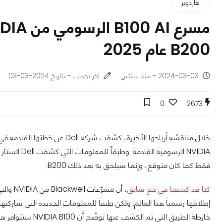
هاردوير
B200 عام 2025
2024-03-03 - منذ سنتين
اخر تحديث - بتاريخ 2024-03-03
0
2673
خلال مناقشة أرباحها الأخيرة، ك
فقط كما كان متوقع، وإنما سيلحق به بعد ذلك B200.
كنا قد كشفنا في خبرٍ سابق