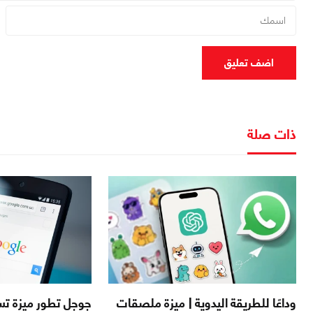
اضف تعليق
ذات صلة
وداعًا للطريقة اليدوية | ميزة ملصقات
جوجل تطور ميزة ت