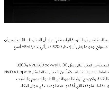
 المتجانس ذو الشريحة الواحدة أم لا، إلا أن المعلومات الأكيدة هي أن
الوحدات الجديدة Blackwell B100 ستستفيد من ذاكرة HBM3e من سامسونج. وهو ما يعني أن إصدار B200 قد يأتي بذاكرة HBM أسرع
وتعليقاً على هذا الأمر، ذكر نائب الرئيس الأول لشركة Dell أن الوحدات الجديدة من الجيل التالي مثل NVIDIA Blackwell B100 وB200
ستستخدم ما يصل إلى 1000 واط من الطاقة. هذه الأرقام بالطبع كبيرة للغاية، ولكنها لا تختلف كثيراً عن الأجيال الحالية مثل NVIDIA Hopper
AMD  اللذان يصلان إلى 800 واط في ذروة الطاقة. ولكن مع الزيادة المهولة في الأداء والتصميم والتقنيات
الكفاءة المتوقعة التي تُقدّمها هذه الوحدات في مجال الذكاء