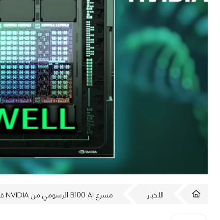
الأخبار
مسرع B100 AI الرسومي من NVIDIA قادم هذا العام، مع تحديث B200 عام 2025