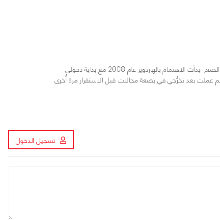
مهندس بترول، أحببت الكمبيوتر والتكنولوجيا منذ الصغر. بدأت الاهتمام بالهاردوير عام 2008 مع بداية دخولي
م عملت بعد تخرُّجي في بضعة مجالات قبل الاستقرار مرة أُخرى
تسجيل الدخول