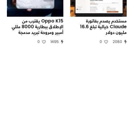
مستخدم يصدم بفاتورة
Oppo K15 يقترب من
Claude خيالية تبلغ 16.6
الإطلاق ببطارية 8000 مللي
مليون دولار
أمبير ومروحة تبريد مدمجة
0
1495
0
2080