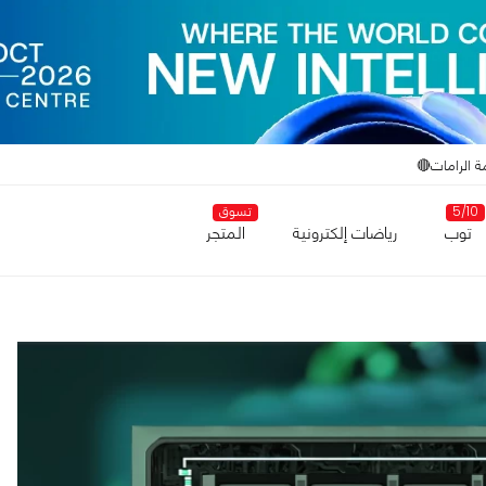
ة الرامات🔴
5/10
تسوق
توب
رياضات إلكترونية
المتجر