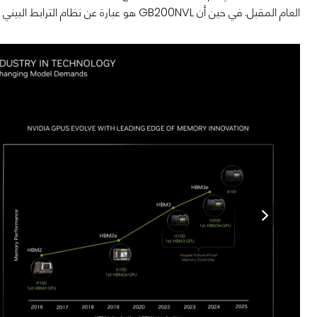
العام المقبل. في حين أن GB200NVL هو عبارة عن نظام الترابط البيني بين الوحدات الرسومية.