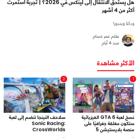
هل يستحق الانتقال إلى لينكس في 2026؟ | تجربة استمرت
أكثر من 4 أشهر
وداعًا ويندوز!
بقلم عمر حسام
منذ 4 أيام
الأكثر مشاهدة
2
1
نسخ لعبة GTA 6 الفيزيائية
سلاحف النينجا تنضم إلى لعبة
ستكون مغلقة جغرافيًا على
Sonic Racing:
منصة بلايستيشن 5
CrossWorlds