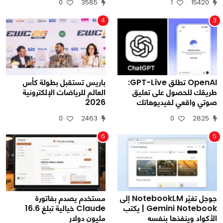
0
3585
1
15420
4
3
OpenAI تطلق GPT-Live:
باريس تستقبل بطولة كأس
طريقك للحصول على تعليق
العالم للرياضات الإلكترونية
صوتي واقعي لفيديوهاتك
2026
0
2463
0
2825
6
5
جوجل تغيّر NotebookLM إلى
مستخدم يصدم بفاتورة
Gemini Notebook | يكتب
Claude خيالية تبلغ 16.6
الأكواد وينفذها بنفسه
مليون دولار