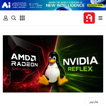
هاردوير