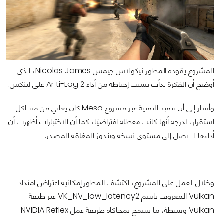
المشروع يقوده المطور نيكولاس جيمس Nicolas James، الذي
أوضح أن الفكرة بدأت بسبب إحباطه من أداء Anti-Lag 2 على لينكس.
وأشار إلى أن تنفيذ التقنية عبر مشروع Mesa كان يعاني من مشاكل
استقرار، لدرجة أنها كانت معطلة افتراضيًا، كما أن الاختبارات أظهرت أن
أداءها لا يصل إلى مستوى نسخة ويندوز المغلقة المصدر.
وخلال العمل على المشروع، اكتشف المطور إمكانية اعتراض امتداد
Vulkan المعروف باسم VK_NV_low_latency2 عبر طبقة
Vulkan وسيطة، ما يسمح بمحاكاة طريقة عمل NVIDIA Reflex