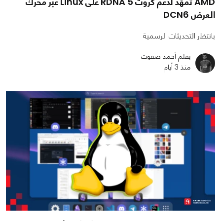
AMD تمهّد لدعم كروت RDNA 5 على Linux عبر محرك
العرض DCN6
بانتظار التحديثات الرسمية
بقلم أحمد صفوت
منذ 3 أيام