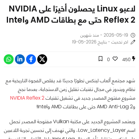
لاعبو Linux يحصلون أخيرًا على NVIDIA
Reflex 2 حتى مع بطاقات AMD وIntel
2026-05-19 - منذ شهرين
اخر تحديث - بتاريخ 2026-05-19
0
450
شهد مجتمع ألعاب لينكس تطورًا جديدًا قد يقلص الفجوة التاريخية مع
نظام ويندوز في مجال تقنيات تقليل زمن الاستجابة، بعدما نجح
مشروع مفتوح المصدر جديد في تشغيل تقنيات
NVIDIA Reflex 2
وAMD Anti-Lag 2 حتى على بطاقات AMD وIntel!
ويعتمد المشروع الجديد على مكتبة Vulkan مفتوحة المصدر تحمل
اسم Low_Latency_Layer، والتي تهدف إلى تحسين تجربة اللاعبين
على لينكس وتقليل تأخر الإدخال Input Lag داخل الألعاب التنافسية.