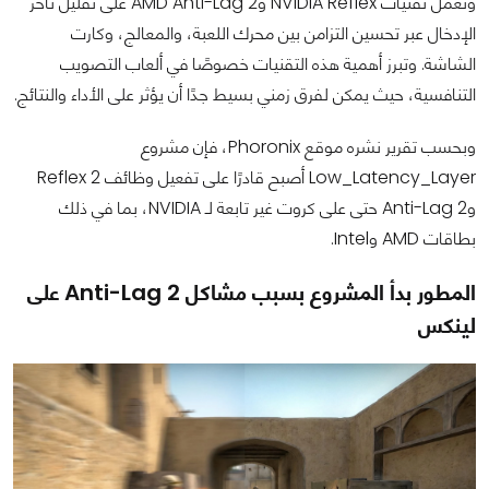
وتعمل تقنيات NVIDIA Reflex وAMD Anti-Lag 2 على تقليل تأخر
الإدخال عبر تحسين التزامن بين محرك اللعبة، والمعالج، وكارت
الشاشة. وتبرز أهمية هذه التقنيات خصوصًا في ألعاب التصويب
التنافسية، حيث يمكن لفرق زمني بسيط جدًا أن يؤثر على الأداء والنتائج.
وبحسب تقرير نشره موقع Phoronix، فإن مشروع
Low_Latency_Layer أصبح قادرًا على تفعيل وظائف Reflex 2
وAnti-Lag 2 حتى على كروت غير تابعة لـ NVIDIA، بما في ذلك
بطاقات AMD وIntel.
المطور بدأ المشروع بسبب مشاكل Anti-Lag 2 على
لينكس