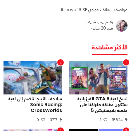
مواصفات هاتف هواوي nova 16 SE 📱
بقلم زينب شريف
منذ 20 ساعة
الأكثر مشاهدة
2
1
نسخ لعبة GTA 6 الفيزيائية
سلاحف النينجا تنضم إلى لعبة
ستكون مغلقة جغرافيًا على
Sonic Racing:
منصة بلايستيشن 5
CrossWorlds
0
3717
1
15624
4
3