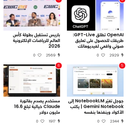
OpenAI تطلق GPT-Live:
باريس تستقبل بطولة كأس
طريقك للحصول على تعليق
العالم للرياضات الإلكترونية
صوتي واقعي لفيديوهاتك
2026
0
2569
0
2929
6
5
جوجل تغيّر NotebookLM إلى
مستخدم يصدم بفاتورة
Gemini Notebook | يكتب
Claude خيالية تبلغ 16.6
الأكواد وينفذها بنفسه
مليون دولار
0
1917
0
2344