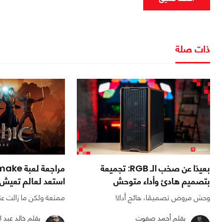
ذات صلة
بعيدًا عن صخب الـ RGB: تجميعة
بتصميم هادئ وأداء متوحش
استعد لعالم تعيش 
وحش مروض تصميمًا، هائج أداءً!
ممتعة ولكن ما زالت عت
بقلم أحمد صفوت
بقلم خالد عبد ا