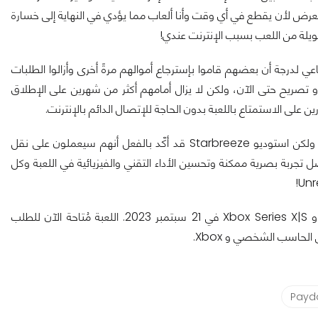
ي مُعرض لأن يقطع في أي وقت وأنا ألعاب مما يؤدي في النهاية إلى خسارة
طويلة من اللعب بسبب الإنترنت عندي!
 لدرجة أن بعضهم قاموا بإسترجاع أموالهم مرةً أخرى وأزالوا الطلبات
رسمي للعبة Payday لم يخرج بأي رد أو تصريح حتى الآن، ولكن لا يزال أمامهم أكثر من شهرين على الإطلاق
 على الاستمتاع باللعبة بدون الحاجة للإتصال الدائم بالإنترنت.
جدير بالذكر أن اللعبة تأتينا بمحرك Unreal Engine 4 عند الإطلاق، ولكن استوديو Starbreeze قد أكّد بالفعل أنهم سيعملون على نقل
صدار لضمان تقديم أفضل تجربة بصرية ممكنة وتحسين الأداء التقني والفيزيائية في اللعبة وكل
تتوفر لعبة Payday 3 على الحاسب الشخصي و PlayStation 5 و Xbox Series X|S في 21 سبتمبر 2023. اللعبة مُتاحة الآن للطلب
Payd