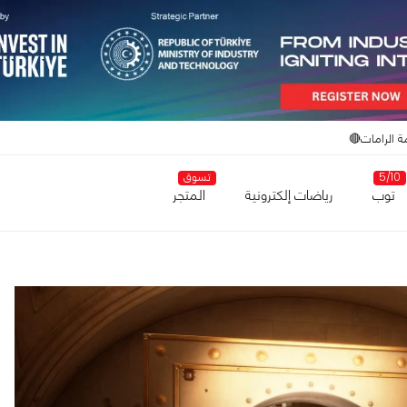
ة الرامات🔴
5/10
تسوق
توب
رياضات إلكترونية
المتجر