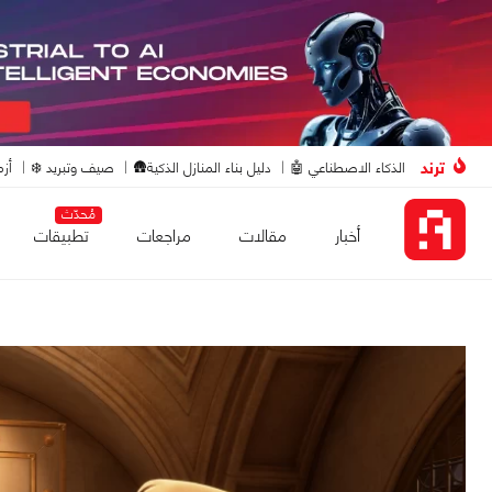
ترند
الذكاء الاصطناعي 🤖
دليل بناء المنازل الذكية🛖
صيف وتبريد ❄️
أزم
مُحدّث
أخبار
مقالات
مراجعات
تطبيقات