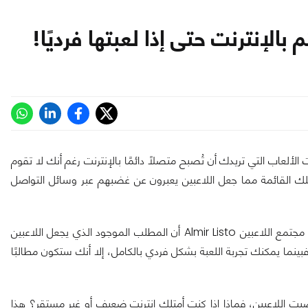
 الألعاب التي تريدك أن تُصبح متصلاً دائمًا بالإنترنت رغم أنك لا تقوم
لقة بالإنترنت، وللأسف لعبة Payday 3 تنضم لتلك القائمة مما جعل اللاعبين يعبرون عن غضبهم عبر وسائل التواصل
خلال أحد البثوث المباشرة الأخيرة للعبة Payday، أكد المسؤول عن مجتمع اللاعبين Almir Listo أن المطلب الموجود الذي يجعل اللاعبين
 فبينما يمكنك تجربة اللعبة بشكل فردي بالكامل، إلا أنك ستكون مطالبًا
س الفكرة التي حدثت منذ شهرين مع لعبة Redfall وأغضبت اللاعبين، فماذا إذا كنت أمتلك إنترنت ضعيف أو غير مستقر؟ هذا