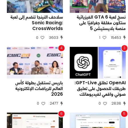
نسخ لعبة GTA 6 الفيزيائية
سلاحف النينجا تنضم إلى لعبة
ستكون مغلقة جغرافيًا على
Sonic Racing:
منصة بلايستيشن 5
CrossWorlds
0
3603
1
15453
4
3
OpenAI تطلق GPT-Live:
باريس تستقبل بطولة كأس
طريقك للحصول على تعليق
العالم للرياضات الإلكترونية
صوتي واقعي لفيديوهاتك
2026
0
2477
0
2838
6
5