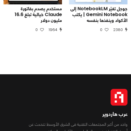
جوجل تغيّر NotebookLM إلى
مستخدم يصدم بفاتورة
Gemini Notebook | يكتب
Claude خيالية تبلغ 16.6
الأكواد وينفذها بنفسه
مليون دولار
0
1964
0
2380
عرب هاردوير
واحد من أكبر المجتمعات التقنية فى الشرق الأوسط تتحدث عن