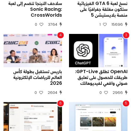
نسخ لعبة GTA 6 الفيزيائية
سلاحف النينجا تنضم إلى لعبة
ستكون مغلقة جغرافيًا على
Sonic Racing:
منصة بلايستيشن 5
CrossWorlds
0
3764
1
15696
4
3
OpenAI تطلق GPT-Live:
باريس تستقبل بطولة كأس
طريقك للحصول على تعليق
العالم للرياضات الإلكترونية
صوتي واقعي لفيديوهاتك
2026
0
2604
0
2966
6
5