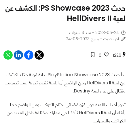
حدث PS Showcase 2023: الكشف عن
لعبة HellDivers II
2023-05-24 - منذ 3 سنوات
اخر تحديث - بتاريخ 2023-05-24
0
1226
بدأ حدث PlayStation Showcase 2023 بداية قوية جدًا بالكشف
عن لعبة HellDivers II ومن الواضح أن اللعبة تقدم تجربة لعب تصويب
وقتال على غرار لعبة Destiny.
تدور أحداث اللعبة حول غزو فضائي يجتاح الكوكب ومن الواضح مما
رأيناه أن لعبة HellDivers II تأخذنا في معارك مختلفة داخل العديد من
الكواكب والمجرات.