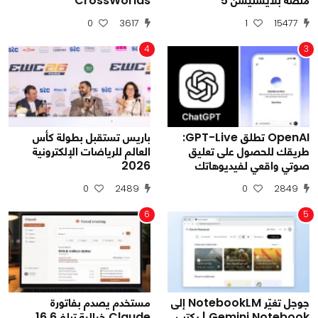
منصة بلايستيشن 5
CrossWorlds
0
3617
1
15477
4
3
OpenAI تطلق GPT-Live:
باريس تستقبل بطولة كأس
طريقك للحصول على تعليق
العالم للرياضات الإلكترونية
صوتي واقعي لفيديوهاتك
2026
0
2489
0
2849
6
5
جوجل تغيّر NotebookLM إلى
مستخدم يصدم بفاتورة
Gemini Notebook | يكتب
Claude خيالية تبلغ 16.6