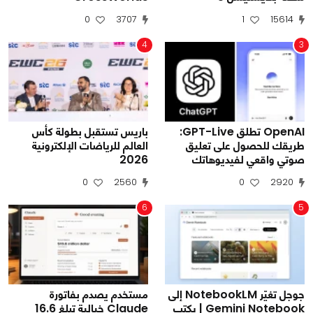
0
3707
1
15614
4
3
OpenAI تطلق GPT-Live:
باريس تستقبل بطولة كأس
طريقك للحصول على تعليق
العالم للرياضات الإلكترونية
صوتي واقعي لفيديوهاتك
2026
0
2560
0
2920
6
5
جوجل تغيّر NotebookLM إلى
مستخدم يصدم بفاتورة
Gemini Notebook | يكتب
Claude خيالية تبلغ 16.6