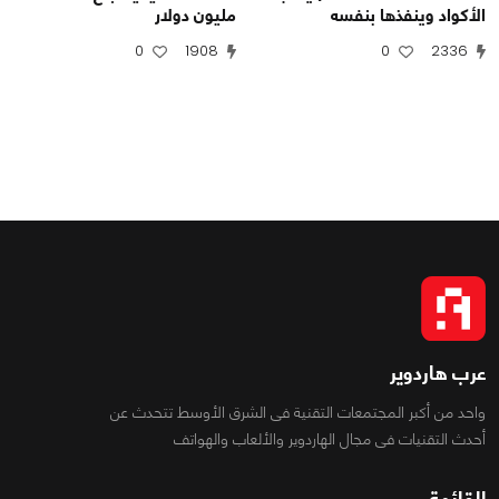
الأكواد وينفذها بنفسه
مليون دولار
0
1908
0
2336
عرب هاردوير
واحد من أكبر المجتمعات التقنية فى الشرق الأوسط تتحدث عن
أحدث التقنيات فى مجال الهاردوير والألعاب والهواتف
القائمة