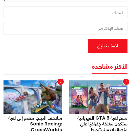
اضف تعليق
الأكثر مشاهدة
2
1
نسخ لعبة GTA 6 الفيزيائية
سلاحف النينجا تنضم إلى لعبة
ستكون مغلقة جغرافيًا على
Sonic Racing:
منصة بلايستيشن 5
CrossWorlds