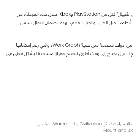
عندما تصدر أجهزة الجيل الجديد، من المتوقع أن نشهد فترة "انتقالية بين الأجيال" لكل من PlayStation وXbox. خلال هذه المرحلة، من
 أنظمة الجيل الحالي والجيل القادم، بهدف ضمان انتقال سلس
كما أشارت التقارير إلى أن تطوير الرسوميات في الألعاب لا يستفيد بعد من أدوات متقدمة مثل تقنية Work Graph، والتي رغم إمكاناتها
ع لا يزال يحتاج إلى وقت أطول لتصبح معيارًا مستخدمًا بشكل فعلي في
محرر ومراجع ألعاب في عرب هاردوير، أعشق الألعاب الاستراتيجية مثل Civilization و Warcraft III، كما أنني