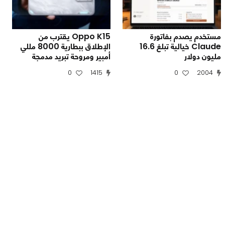
مستخدم يصدم بفاتورة
Oppo K15 يقترب من
Claude خيالية تبلغ 16.6
الإطلاق ببطارية 8000 مللي
مليون دولار
أمبير ومروحة تبريد مدمجة
0
1415
0
2004