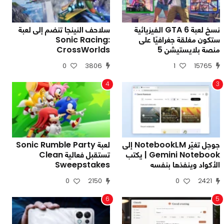
نسخ لعبة GTA 6 الفيزيائية
سلاحف النينجا تنضم إلى لعبة
ستكون مغلقة جغرافيًا على
Sonic Racing:
منصة بلايستيشن 5
CrossWorlds
0
3806
1
15765
4
3
جوجل تغيّر NotebookLM إلى
لعبة Sonic Rumble Party
Gemini Notebook | يكتب
تستقبل فعالية Clean
الأكواد وينفذها بنفسه
Sweepstakes
0
2150
0
2421
6
5