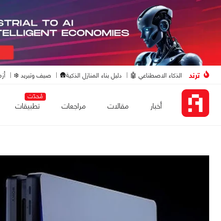
ترند
الذكاء الاصطناعي 🤖
دليل بناء المنازل الذكية🛖
صيف وتبريد ❄️
أزم
مُحدّث
أخبار
مقالات
مراجعات
تطبيقات