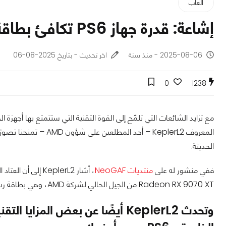
ألعاب
إشاعة: قدرة جهاز PS6 تكافئ بطاقة Radeon RX 9070 XT
2025-08-06 - منذ سنة
اخر تحديث - بتاريخ 2025-08-06
0
1238
مع تزايد الشائعات التي تلمّح إلى القوة التقنية التي ستتمتع بها أجه
المعروف KeplerL2 – أحد المطلعين على شؤون AMD – تمنحنا تصورًا أكثر وضوحًا لأداء
الحديثة.
ففي منشور له على
منتديات NeoGAF
، أشار KeplerL2 إلى أن العتاد الرسومي الذي سيشغّل
Radeon RX 9070 XT من الجيل الحالي لشركة AMD، وهي بطاقة رسومية قوية جدًا ضمن الفئة العليا للحواسيب الشخصية.
وتحدث KeplerL2 أيضًا عن بعض الم