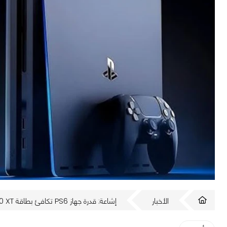
الأخبار
إشاعة: قدرة جهاز PS6 تكافئ بطاقة Radeon RX 9070 XT