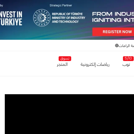
ة الرامات🔴
5/10
تسوق
توب
رياضات إلكترونية
المتجر