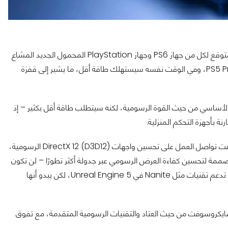
وفي وقت سابق من هذا الشهر، ظهر تقرير آخر يقدم لمحة عن العتاد المتوقع لكل من جهاز PS6 وجهاز PlayStation المحمول الجديد المشاع
عنه. وبشكل عام، فإن جهاز PS6 سيأتي بقوة أعلى من كل من PS5 وPS5 Pro، وفي الوقت نفسه سيستهلك طاقة أقل، ما يشير إلى قفزة
ا بالنسبة للجهاز المحمول، فيبدو أنه سيكون موازيًا تقريبًا لجهاز PS5 الأساسي من حيث القوة الرسومية، لكنه سيتطلب طاقة أقل بكثير – إذ
وبالعودة إلى تقرير صدر في يوليو الماضي، فقد أشار إلى أن مايكروسوفت تواصل العمل على تحسين واجهات DirectX 12 (D3D12) الرسومية،
ن أبرز مزاياها الجديدة وهي D3D12 Work Graphs – المصممة لتحسين كفاءة العرض الرسومي عبر جدولة أكثر تطورًا – لن تكون
مدعومة على كل من PS6 وXbox Magnus عند الإطلاق. هذه التقنية تدعم تقنيات مثل Nanite في Unreal Engine 5، لكن يبدو أنها
يكروسوفت من حيث العتاد والتقنيات الرسومية المتقدمة، مع تفوق