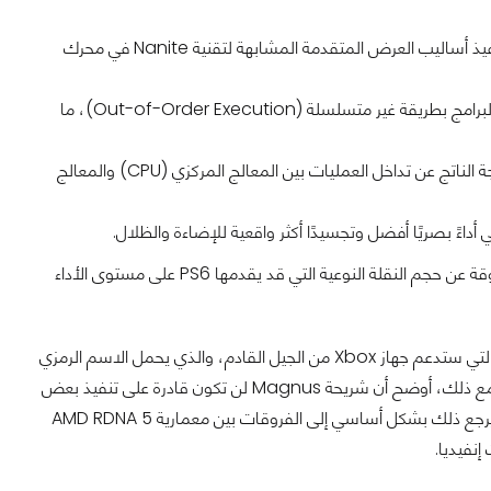
تقنية Dense Geometry Format: وهي تقنية تسمح للجهاز بتنفيذ أساليب العرض المتقدمة المشابهة لتقنية Nanite في محرك
تقنية Streaming Wave Coalescer: وتتيح هذه التقنية تنفيذ البرامج بطريقة غير متسلسلة (Out-of-Order Execution)، ما
تقنية Workgroup Self-Launch: وهي ميزة تقلل من عنق الزجاجة الناتج عن تداخل العمليات بين المعالج المركزي (CPU) والمعالج
كل هذه المعلومات لا تزال في إطار التسريبات، لكنها تعطينا لمحة مشوقة عن حجم النقلة النوعية التي قد يقدمها PS6 على مستوى الأداء
للمزيد من السياق، أشار المسرب KeplerL2 إلى أن الشريحة الرسومية التي ستدعم جهاز Xbox من الجيل القادم، والذي يحمل الاسم الرمزي
Magnus، ستكون مكافئة لبطاقة Nvidia GeForce RTX 5080. ومع ذلك، أوضح أن شريحة Magnus لن تكون قادرة على تنفيذ بعض
المزايا التقنية التي ستتوفر في معالج الرسوميات الخاص بجهاز PS6، ويرجع ذلك بشكل أساسي إلى الفروقات بين معمارية AMD RDNA 5