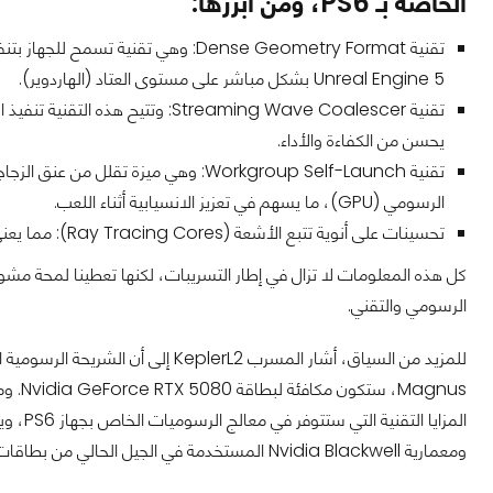
الخاصة بـ PS6، ومن أبرزها:
Unreal Engine 5 بشكل مباشر على مستوى العتاد (الهاردوير).
يحسن من الكفاءة والأداء.
الرسومي (GPU)، ما يسهم في تعزيز الانسيابية أثناء اللعب.
تحسينات على أنوية تتبع الأشعة (Ray Tracing Cores): مما يعني أداءً بصريًا أفضل وتجسيدًا أكثر واقعية للإضاءة والظلال.
الرسومي والتقني.
ومعمارية Nvidia Blackwell المستخدمة في الجيل الحالي من بطاقات إنفيديا.