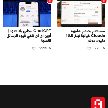
6
5
مستخدم يصدم بفاتورة
ChatGPT مجاني بلا حدود |
Claude خيالية تبلغ 16.6
أوبن إي آي تلغي قيود الرسائل
مليون دولار
النصية
0
2229
0
2251