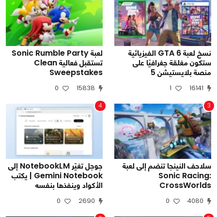
نسخ لعبة GTA 6 الفيزيائية
لعبة Sonic Rumble Party
ستكون مغلقة جغرافيًا على
تستقبل فعالية Clean
منصة بلايستيشن 5
Sweepstakes
0
15838
1
16141
4
3
سلاحف النينجا تنضم إلى لعبة
جوجل تغيّر NotebookLM إلى
Sonic Racing:
Gemini Notebook | يكتب
CrossWorlds
الأكواد وينفذها بنفسه
0
2690
0
4080