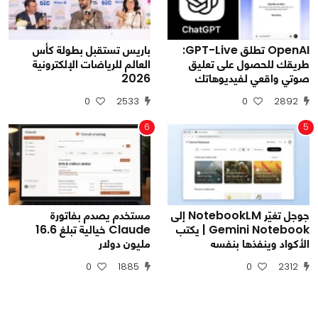
OpenAI تطلق GPT-Live:
باريس تستقبل بطولة كأس
طريقك للحصول على تعليق
العالم للرياضات الإلكترونية
صوتي واقعي لفيديوهاتك
2026
0
2533
0
2892
6
5
جوجل تغيّر NotebookLM إلى
مستخدم يصدم بفاتورة
Gemini Notebook | يكتب
Claude خيالية تبلغ 16.6
الأكواد وينفذها بنفسه
مليون دولار
0
1885
0
2312