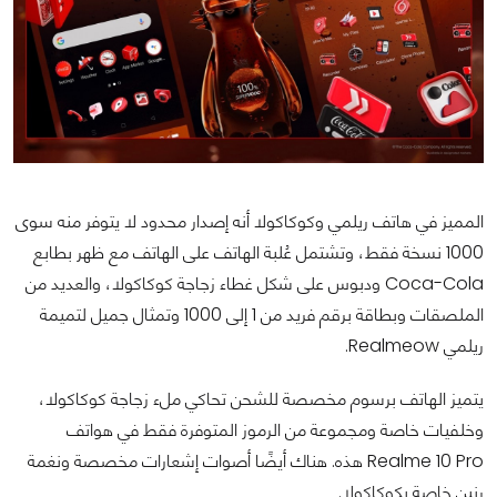
المميز في هاتف ريلمي وكوكاكولا أنه إصدار محدود لا يتوفر منه سوى
1000 نسخة فقط، وتشتمل عُلبة الهاتف على الهاتف مع ظهر بطابع
Coca-Cola ودبوس على شكل غطاء زجاجة كوكاكولا، والعديد من
الملصقات وبطاقة برقم فريد من 1 إلى 1000 وتمثال جميل لتميمة
ريلمي Realmeow.
يتميز الهاتف برسوم مخصصة للشحن تحاكي ملء زجاجة كوكاكولا،
وخلفيات خاصة ومجموعة من الرموز المتوفرة فقط في هواتف
Realme 10 Pro هذه. هناك أيضًا أصوات إشعارات مخصصة ونغمة
رنين خاصة بكوكاكولا.