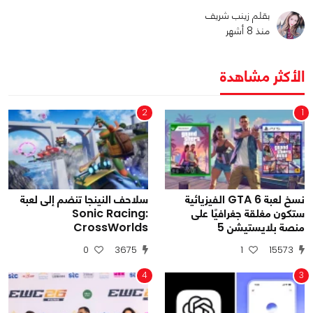
بقلم زينب شريف
منذ 8 أشهر
الأكثر مشاهدة
2
1
نسخ لعبة GTA 6 الفيزيائية
سلاحف النينجا تنضم إلى لعبة
ستكون مغلقة جغرافيًا على
Sonic Racing:
منصة بلايستيشن 5
CrossWorlds
0
3675
1
15573
4
3