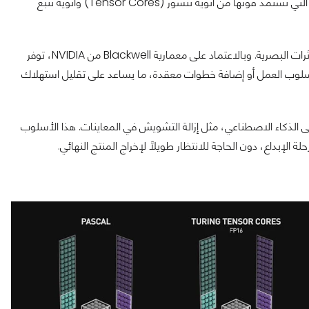
الخامات (texturing)، والرندر، وهذا بفضل تقنيات الذكاء الاصطناعي التي تستمد قوتها من أنوية تنسور (Tensor Cores) وأنوية تتبع
تُعد أنوية تنسور أحد أهم المكونات لفناني التصميم ثلاثي الأبعاد والمؤثرات البصرية. وبالاعتماد على معمارية Blackwell من NVIDIA، توفر
يير أسلوب العمل أو إضافة خطوات معقدة، ما يساعد على تقليل استهلاك
ى الذكاء الاصطناعي، مثل إزالة التشويش في المعاينات. هذا الأسلوب
ة الإبداع، دون الحاجة للانتظار طويلًا لإخراج المنتج النهائي.