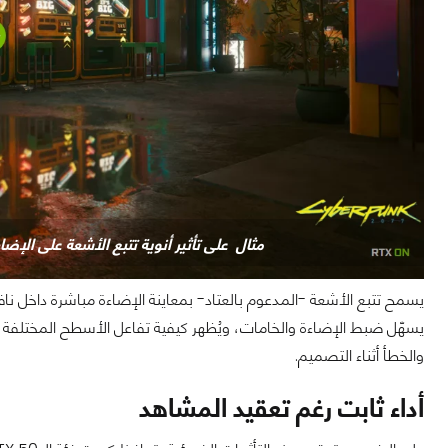
مثال على تأثير أنوية تتبع الأشعة على الإضاءة في الص
يسمح تتبع الأشعة -المدعوم بالعتاد- بمعاينة الإضاءة مباشرة داخل ن
يسهّل ضبط الإضاءة والخامات، ويُظهر كيفية تفاعل الأسطح المختلفة، 
والخطأ أثناء التصميم.
أداء ثابت رغم تعقيد المشاهد