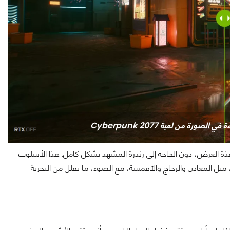
ورة من لعبة Cyberpunk 2077
افذة العرض، دون الحاجة إلى رندرة المشهد بشكل كامل. هذا الأسلوب
مثل المعادن والزجاج والأقمشة، مع الضوء، ما يقلل من التجربة