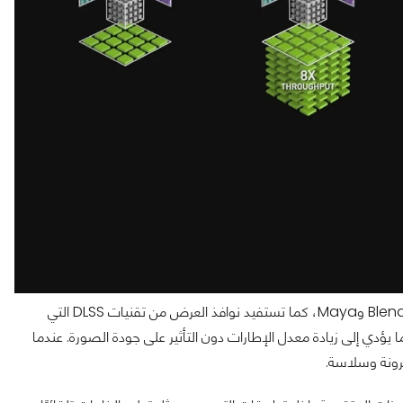
المذكورة داخل برامج التصميم الاحترافية مثل Blender وMaya، كما تستفيد نوافذ العرض من تقنيات DLSS التي
يؤدي إلى زيادة معدل الإطارات دون التأثير على جودة الصورة. عندما
مرونة وسلاسة.