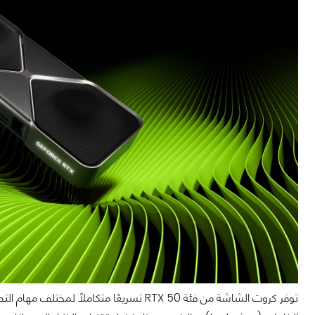
توفر كروت الشاشة من فئة RTX 50 تسريعًا متكا