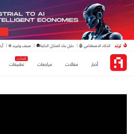
ترند
الذكاء الاصطناعي 🤖
دليل بناء المنازل الذكية🛖
صيف وتبريد ❄️
أزم
مُحدّث
أخبار
مقالات
مراجعات
تطبيقات