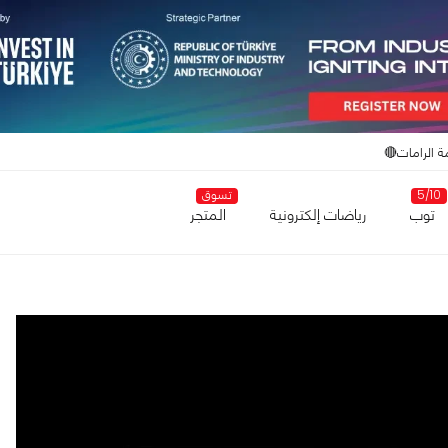
ة الرامات🔴
5/10
تسوق
توب
رياضات إلكترونية
المتجر