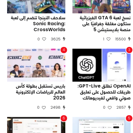
نسخ لعبة GTA 6 الفيزيائية
سلاحف النينجا تنضم إلى لعبة
ستكون مغلقة جغرافيًا على
Sonic Racing:
منصة بلايستيشن 5
CrossWorlds
0
3625
1
15500
4
3
OpenAI تطلق GPT-Live:
باريس تستقبل بطولة كأس
طريقك للحصول على تعليق
العالم للرياضات الإلكترونية
صوتي واقعي لفيديوهاتك
2026
0
2498
0
2857
6
5