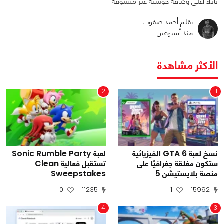
بأداء أعلى وكثافة حوسبة غير مسبوقة
بقلم أحمد صفوت
منذ أسبوعين
الأكثر مشاهدة
2
1
نسخ لعبة GTA 6 الفيزيائية
لعبة Sonic Rumble Party
ستكون مغلقة جغرافيًا على
تستقبل فعالية Clean
منصة بلايستيشن 5
Sweepstakes
0
11235
1
15992
4
3