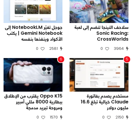
سلاحف النينجا تنضم إلى لعبة
جوجل تغيّر NotebookLM إلى
Sonic Racing:
Gemini Notebook | يكتب
CrossWorlds
الأكواد وينفذها بنفسه
0
2581
0
3964
6
5
مستخدم يصدم بفاتورة
Oppo K15 يقترب من الإطلاق
Claude خيالية تبلغ 16.6
ببطارية 8000 مللي أمبير
مليون دولار
ومروحة تبريد مدمجة
0
1570
0
2150