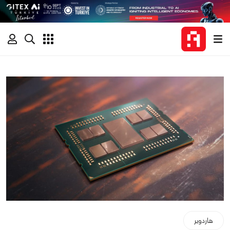
هاردوير