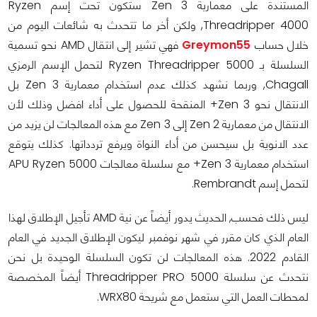
المستندة على معمارية Zen 3 ستكون تحت إسم Ryzen
Threadripper 4000, ولكن أخر ما تتحدث به شائعات اليوم من
خلال حساب
Greymon55
فهي تشير إلى انتقال AMD نحو تسمية
السلسلة بـ Ryzen Threadripper 5000 لتحمل الإسم الرمزي
Chagall, وربما نشهد كذلك عدم استخدام معمارية Zen 3 بل
الانتقال نحو Zen 3+ المنقحة للحصول على أداء افضل وذلك لأن
الانتقال من معمارية Zen 2 إلى Zen 3 مع هذه المعالجات لن يزيد من
عدد الانوية بل سيحسن من أداء النواة ويرفع تردداتها. كذلك يتوقع
استخدام معمارية Zen 3+ مع سلسلة معالجات APU Ryzen 5000
لتحمل إسم Rembrandt.
ليس ذلك فحسب, الحديث يدور أيضاً عن نية AMD تأجيل الإطلاق لهذا
العام الذي كان مقرر في شهر نوفمبر ليكون الإطلاق الجديد في العام
القادم 2022. هذه المعالجات لن تكون السلسلة الوحيدة بل نحن
نتحدث عن سلسلة Threadripper PRO 5000 أيضاً المخصصة
لمحطات العمل التي ستعمل مع شريحة WRX80.