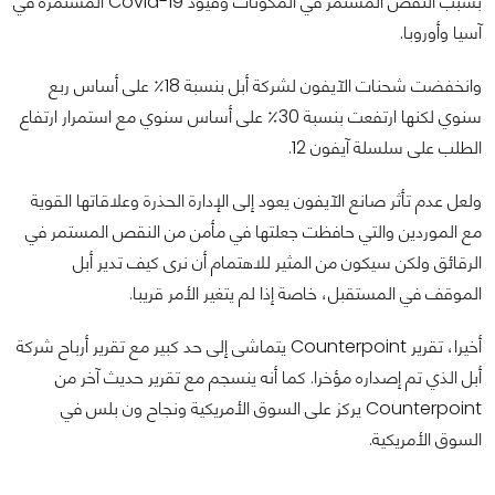
بسبب النقص المستمر في المكونات وقيود Covid-19 المستمرة في
آسيا وأوروبا.
وانخفضت شحنات الآيفون لشركة أبل بنسبة 18٪ على أساس ربع
سنوي لكنها ارتفعت بنسبة 30٪ على أساس سنوي مع استمرار ارتفاع
الطلب على سلسلة آيفون 12.
ولعل عدم تأثر صانع الآيفون يعود إلى الإدارة الحذرة وعلاقاتها القوية
مع الموردين والتي حافظت جعلتها في مأمن من النقص المستمر في
الرقائق ولكن سيكون من المثير للاهتمام أن نرى كيف تدير أبل
الموقف في المستقبل، خاصة إذا لم يتغير الأمر قريبا.
أخيرا، تقرير Counterpoint يتماشى إلى حد كبير مع تقرير أرباح شركة
أبل الذي تم إصداره مؤخرا. كما أنه ينسجم مع تقرير حديث آخر من
Counterpoint يركز على السوق الأمريكية ونجاح ون بلس في
السوق الأمريكية.