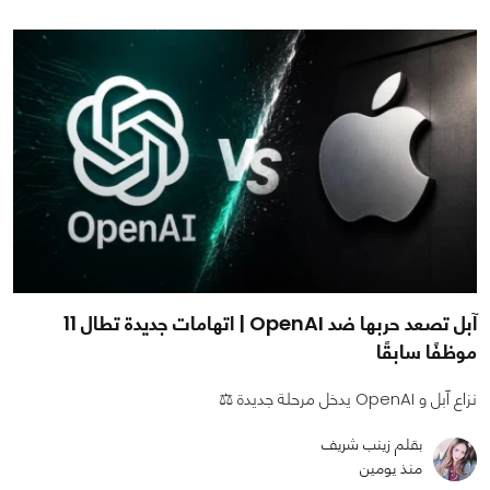
آبل تصعد حربها ضد OpenAI | اتهامات جديدة تطال 11
موظفًا سابقًا
نزاع آبل و OpenAI يدخل مرحلة جديدة ⚖️
بقلم زينب شريف
منذ يومين