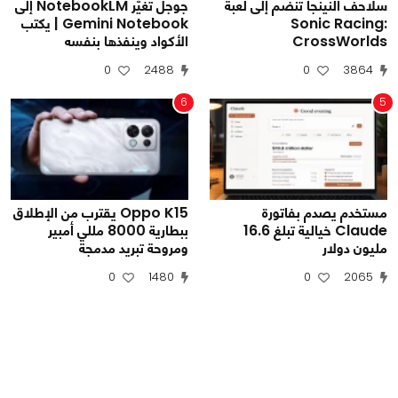
سلاحف النينجا تنضم إلى لعبة
جوجل تغيّر NotebookLM إلى
Sonic Racing:
Gemini Notebook | يكتب
CrossWorlds
الأكواد وينفذها بنفسه
0
2488
0
3864
6
5
مستخدم يصدم بفاتورة
Oppo K15 يقترب من الإطلاق
Claude خيالية تبلغ 16.6
ببطارية 8000 مللي أمبير
مليون دولار
ومروحة تبريد مدمجة
0
1480
0
2065