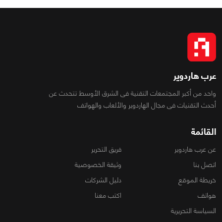
عرب هاردوير
واحد من أكبر المجتمعات التقنية فى الشرق الأوسط تتحدث عن
أحدث التقنيات فى مجال الهاردوير والألعاب والهواتف
القائمة
عن عرب هاردوير
فريق التحرير
اتصل بنا
وثيقة الخصوصية
خريطة الموقع
دليل الشركات
هواتف
اكتب معنا
السياسة التحريرية