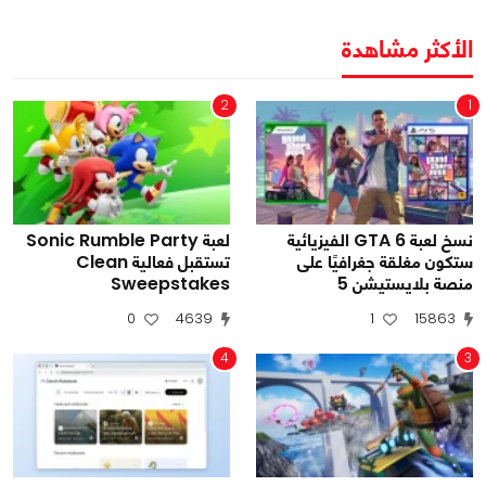
الأكثر مشاهدة
2
1
نسخ لعبة GTA 6 الفيزيائية
لعبة Sonic Rumble Party
ستكون مغلقة جغرافيًا على
تستقبل فعالية Clean
منصة بلايستيشن 5
Sweepstakes
0
4639
1
15863
4
3