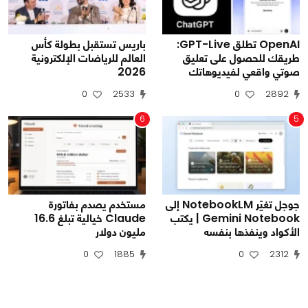
OpenAI تطلق GPT-Live:
باريس تستقبل بطولة كأس
طريقك للحصول على تعليق
العالم للرياضات الإلكترونية
صوتي واقعي لفيديوهاتك
2026
0
2533
0
2892
6
5
جوجل تغيّر NotebookLM إلى
مستخدم يصدم بفاتورة
Gemini Notebook | يكتب
Claude خيالية تبلغ 16.6
الأكواد وينفذها بنفسه
مليون دولار
0
1885
0
2312