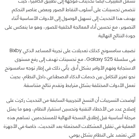
تشمل التغييرات أيضًا تحديثات موجهة إلى تطبيق الكاميرا، حيث
تتضمن تحسينات على أسلوب التقاط الصور وبعض عناصر التحكم.
يهدف هذا التحديث إلى تسهيل الوصول إلى الأدوات الأساسية أثناء
التصوير، مع تحسين أداء المعالجة الخلفية للصور، وهو ما ينعكس على
جودة النتائج النهائية.
تضيف سامسونج كذلك تعديلات على تجربة المساعد الذكي Bixby
في سلسلة Galaxy S25، مع تحسينات تهدف إلى رفع مستوى
الاستجابة وفهم الأوامر بشكل أدق. يأتي ذلك في إطار توجه سامسونج
نحو تعزيز التكامل بين خدمات الذكاء الاصطناعي داخل النظام، بحيث
تعمل الأدوات المختلفة بشكل مترابط وتقدم نتائج متناسقة.
أوضحت التسريبات أن النسخ التجريبية السابقة من التحديث ركزت على
إصلاح عدد من الأخطاء التقنية وتحسين استقرار النظام، وهو ما يمثل
مرحلة أساسية قبل إطلاق النسخة النهائية للمستخدمين. تساهم هذه
العملية في تقليل المشكلات المحتملة بعد التحديث، خاصة في الأجهزة
التي تعتمد على النظام بشكل يومي.