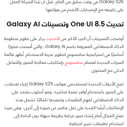
Galaxy S26 في وقت سابق من العام، قبل أن تبدأ الشركة العمل
على تكييفه مع الإصدارات الأقدم من هواتفها.
تحديث One UI 8.5 وتحسينات Galaxy AI
أوضحت التسريبات أن الجزء الأكبر من
التحديث
يركز على تطوير منظومة
الذكاء الاصطناعي المعروفة باسم Galaxy AI، والتي أصبحت محورًا
أساسيًا في استراتيجية سامسونج لتطوير تجربة الاستخدام. تُظهر قائمة
الميزات الجديدة اهتمام
سامسونج
بإمكانيات معالجة الصور والتفاعل
الذكي مع المحتوى.
تتيح الأدوات الجديدة لمستخدمي هواتف Galaxy S25 إجراء تعديلات
على الصور باستخدام أوامر نصية مباشرة، وهو أسلوب يعتمد على
الذكاء الاصطناعي لفهم التعليمات وتنفيذها تلقائيًا. تشمل هذه
الإمكانيات أيضًا القدرة على نقل عناصر من صورة إلى أخرى، وهي ميزة
تفتح المجال أمام إنشاء صور مركبة بطريقة سهلة دون الحاجة إلى
استخدام تطبيقات تحرير احترافية.