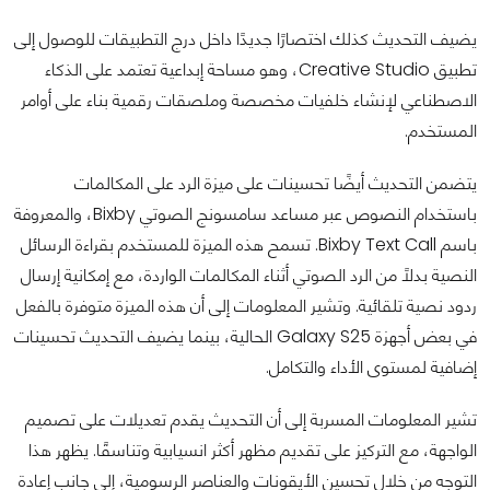
يضيف التحديث كذلك اختصارًا جديدًا داخل درج التطبيقات للوصول إلى
تطبيق Creative Studio، وهو مساحة إبداعية تعتمد على الذكاء
الاصطناعي لإنشاء خلفيات مخصصة وملصقات رقمية بناء على أوامر
المستخدم.
يتضمن التحديث أيضًا تحسينات على ميزة الرد على المكالمات
باستخدام النصوص عبر مساعد سامسونج الصوتي Bixby، والمعروفة
باسم Bixby Text Call. تسمح هذه الميزة للمستخدم بقراءة الرسائل
النصية بدلًا من الرد الصوتي أثناء المكالمات الواردة، مع إمكانية إرسال
ردود نصية تلقائية. وتشير المعلومات إلى أن هذه الميزة متوفرة بالفعل
في بعض أجهزة Galaxy S25 الحالية، بينما يضيف التحديث تحسينات
إضافية لمستوى الأداء والتكامل.
تشير المعلومات المسربة إلى أن التحديث يقدم تعديلات على تصميم
الواجهة، مع التركيز على تقديم مظهر أكثر انسيابية وتناسقًا. يظهر هذا
التوجه من خلال تحسين الأيقونات والعناصر الرسومية، إلى جانب إعادة