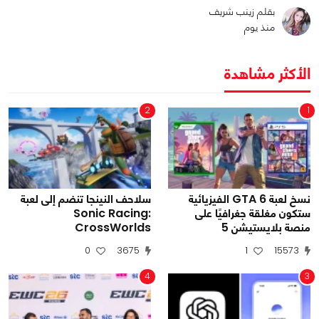
بقلم زينب شريف
منذ يوم
الأكثر مشاهدة
2
1
نسخ لعبة GTA 6 الفيزيائية
سلاحف النينجا تنضم إلى لعبة
ستكون مغلقة جغرافيًا على
Sonic Racing:
منصة بلايستيشن 5
CrossWorlds
0
3675
1
15573
4
3