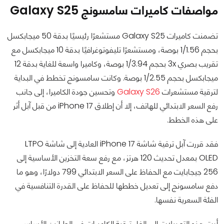
مواصفات كاميرات سامسونج Galaxy S25
تضمنت كاميرات Galaxy S25 مستشعرًا رئيسيًا بدقة 50 ميجابكسل
بحجم 1/1.56 بوصة، ومستشعرًا تليفوتوغرافيًا بدقة 10 ميجابكسل مع
تقريب بصري 3x بحجم 1/3.94 بوصة، وكاميرا واسعة للغاية بدقة 12
ميجابكسل بحجم 1/2.55 بوصة. وكانت سامسونج تخطط في البداية
لترقية مستشعرات
Galaxy S26
وتحسين جودة الكاميرا، إلى جانب
رفع السعر الابتدائي للهاتف، إلا أن إطلاق iPhone 17 من قبل آبل أثر
على هذه الخطط.
فقد قررت آبل ترقية شاشة iPhone 17 العادية إلى شاشة LTPO
OLED بمعدل تحديث 120 هرتز، مع رفع سعة التخزين الأساسية إلى
256 جيجابايت مع الحفاظ على السعر الابتدائي 799 دولارًا، وهو ما
دفع سامسونج إلى تعديل خططها للحفاظ على القدرة التنافسية في
الفئة السعرية نفسها.
أدت هذه التعديلات إلى إلغاء ترقية الكاميرات في الطرازين الأساسي