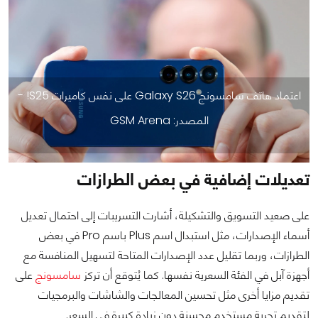
اعتماد هاتف سامسونج Galaxy S26 على نفس كاميرات S25! -
المصدر: GSM Arena
تعديلات إضافية في بعض الطرازات
على صعيد التسويق والتشكيلة، أشارت التسريبات إلى احتمال تعديل
أسماء الإصدارات، مثل استبدال اسم Plus باسم Pro في بعض
الطرازات، وربما تقليل عدد الإصدارات المتاحة لتسهيل المنافسة مع
أجهزة آبل في الفئة السعرية نفسها. كما يُتوقع أن تركز
سامسونج
على
تقديم مزايا أخرى مثل تحسين المعالجات والشاشات والبرمجيات
لتقديم تجربة مستخدم محسنة دون زيادة كبيرة في السعر.