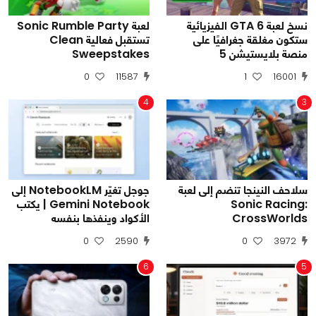
نسخ لعبة GTA 6 الفيزيائية
لعبة Sonic Rumble Party
ستكون مغلقة جغرافيًا على
تستقبل فعالية Clean
منصة بلايستيشن 5
Sweepstakes
0
11587
1
16001
4
3
سلاحف النينجا تنضم إلى لعبة
جوجل تغيّر NotebookLM إلى
Sonic Racing:
Gemini Notebook | يكتب
CrossWorlds
الأكواد وينفذها بنفسه
0
2590
0
3972
6
5