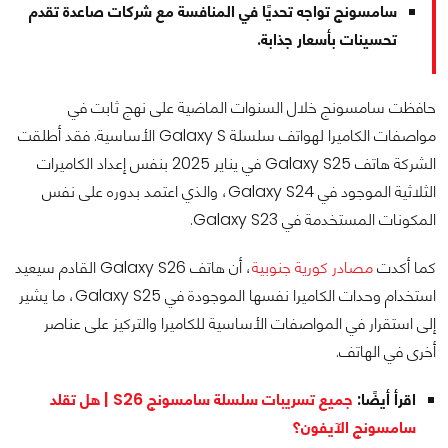
سامسونج تواجه تحديًا في المنافسة مع شركات صاعدة تقدم
تحسينات بأسعار جذابة.
حافظت سامسونج خلال السنوات الماضية على نهج ثابت في
مواصفات الكاميرا لهواتف سلسلة Galaxy S الأساسية. فقد أطلقت
الشركة هاتف Galaxy S25 في يناير 2025 بنفس إعداد الكاميرات
الثلاثية الموجود في Galaxy S24، والذي اعتمد بدوره على نفس
المكونات المستخدمة في Galaxy S23.
كما أكدت
مصادر كورية جنوبية
، أن هاتف Galaxy S26 القادم سيعيد
استخدام وحدات الكاميرا نفسها الموجودة في Galaxy S25، ما يشير
إلى استقرار في المواصفات الأساسية للكاميرا والتركيز على عناصر
أخرى في الهاتف.
اقرأ أيضًا:
جميع تسريبات سلسلة سامسونج S26 | هل تقلد
سامسونج الآيفون؟