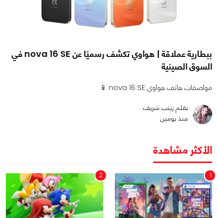
ببطارية عملاقة | هواوي تكشف رسميًا عن nova 16 SE في
السوق الصينية
مواصفات هاتف هواوي nova 16 SE 📱
بقلم زينب شريف
منذ يومين
الأكثر مشاهدة
2
1