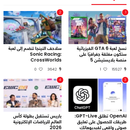
2
1
نسخ لعبة GTA 6 الفيزيائية
سلاحف النينجا تنضم إلى لعبة
ستكون مغلقة جغرافيًا على
Sonic Racing:
منصة بلايستيشن 5
CrossWorlds
0
3642
1
15527
4
3
OpenAI تطلق GPT-Live:
باريس تستقبل بطولة كأس
طريقك للحصول على تعليق
العالم للرياضات الإلكترونية
صوتي واقعي لفيديوهاتك
2026