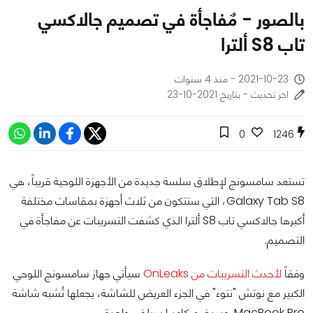
بالصور - مٌفاجأة في تصميم جالاكسي
تاب ‏S8‎‏ ألترا ‏
2021-10-23 - منذ 4 سنوات
اخر تحديث - بتاريخ 2021-10-23
0
1246
تستعد سامسونج لإطلاق سلسة جديدة من الأجهزة اللوحية قريباً، هي
Galaxy Tab S8، التي ستتكون من ثلاث أجهزة بمقاسات مختلفة
أكبرها جالاكسي تاب S8 ألترا الذي كشفت التسريبات عن مفاجأة في
التصميم.
وفقاً
لأحدث التسريبات من OnLeaks
سيأتي جهاز سامسونج اللوحي
الكبير مع نوتش "نتوء" في الجزء العريض للشاشة، يجعلها تُشبه شاشة
MacBook Pro. وسيضم كاميرا سيلفي واحدة.