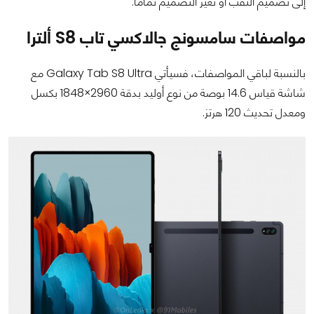
إلى تصميم الثقب أو تغير التصميم تماماً.
مواصفات سامسونج جالاكسي تاب ‏S8‎‏ ألترا
بالنسبة لباقي المواصفات، فسيأتي Galaxy Tab S8 Ultra مع
شاشة قياس 14.6 بوصة من نوع أوليد بدقة 2960×1848 بكسل
ومعدل تحديث 120 هرتز.