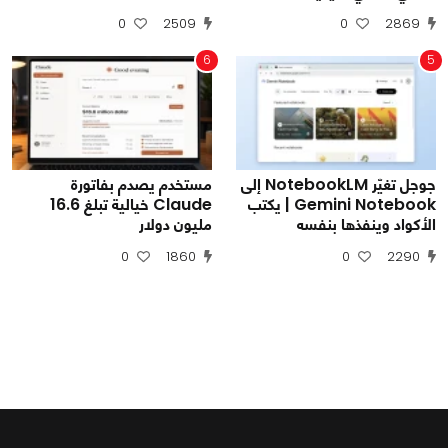
0
2509
0
2869
6
5
جوجل تغيّر NotebookLM إلى
مستخدم يصدم بفاتورة
Gemini Notebook | يكتب
Claude خيالية تبلغ 16.6
الأكواد وينفذها بنفسه
مليون دولار
0
1860
0
2290