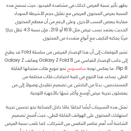
يظهر تأثير نسبة العرض كذلك في مشاهدة الفيديو، حيث تسمح هذه
النسبة بعرض المحتوى العريض مع تقليل حجم الأشرطة السوداء
مقارنة ببعض النسب الأخرى. وعلى الرغم من أن معظم المحتوى
الحديث يعتمد نسب عرض مثل 16:9 أو 21:9، فإن نسبة 4:3 تظل خيارًا
مرنًا يمكنه التكيف مع أنواع متعددة من المحتوى.
تشير التوقعات إلى أن هذا الإصدار العريض من سلسلة Fold قد يطرح
إلى جانب الإصدار القياسي من Galaxy Z Fold 8 وهاتف Galaxy Z
Flip 8، ما يعكس توجه
سامسونج
نحو تنويع فئات منتجاتها القابلة
للطي. يساعد هذا التنوع في تلبية احتياجات فئات مختلفة من
المستخدمين، بدءًا من الباحثين عن تصميم تقليدي وصولًا إلى من
يفضلون تجربة عرض أوسع وأكثر شبهًا بالأجهزة اللوحية.
تمثل هذه التسريبات أيضًا اتجاهًا عامًا داخل الصناعة نحو تحسين تجربة
استهلاك المحتوى على الهواتف القابلة للطي، حيث أصبح تصميم
الشاشة أحد أهم عناصر التنافس بين الشركات. كما تلعب نسبة العرض