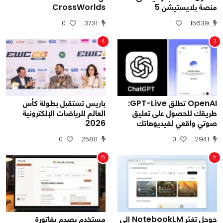
منصة بلايستيشن 5
CrossWorlds
0
3731
1
15639
4
3
OpenAI تطلق GPT-Live:
باريس تستقبل بطولة كأس
طريقك للحصول على تعليق
العالم للرياضات الإلكترونية
صوتي واقعي لفيديوهاتك
2026
0
2580
0
2941
6
5
جوجل تغيّر NotebookLM إلى
مستخدم يصدم بفاتورة