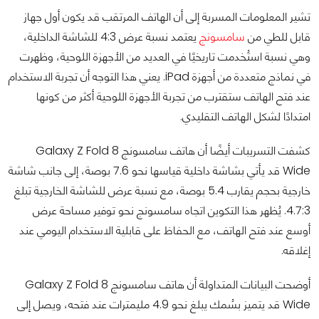
تشير المعلومات المسربة إلى أن الهاتف المرتقب قد يكون أول جهاز
قابل للطي من
سامسونج
يعتمد نسبة عرض 4:3 للشاشة الداخلية،
وهي نسبة استُخدمت تاريخيًا في العديد من الأجهزة اللوحية، وظهرت
في نماذج متعددة من أجهزة iPad. يعني هذا التوجه أن تجربة الاستخدام
عند فتح الهاتف ستقترب من تجربة الأجهزة اللوحية أكثر من كونها
امتدادًا لشكل الهاتف التقليدي.
كشفت التسريبات أيضًا أن هاتف سامسونج Galaxy Z Fold 8
Wide قد يأتي بشاشة داخلية قياسها نحو 7.6 بوصة، إلى جانب شاشة
خارجية بحجم يقارب 5.4 بوصة، مع نسبة عرض للشاشة الخارجية تبلغ
4.7:3. يُظهر هذا التكوين اتجاه سامسونج نحو توفير مساحة عرض
أوسع عند فتح الهاتف، مع الحفاظ على قابلية الاستخدام اليومي عند
إغلاقه.
أوضحت البيانات المتداولة أن هاتف سامسونج Galaxy Z Fold 8
Wide قد يتميز بسُمك يبلغ نحو 4.9 مليمترات عند فتحه، ويصل إلى