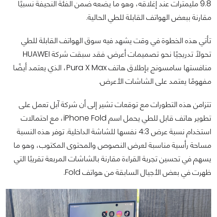
9.8 مليمترات عند إغلاقه، وهو ما يضعه ضمن الفئة النحيفة نسبيًا
مقارنة ببعض الهواتف القابلة للطي الحالية.
تأتي هذه الخطوة في وقت يشهد فيه سوق الهواتف القابلة للطي
تحولًا تدريجيًا نحو تصميمات أعرض. فقد سبقت شركة HUAWEI
منافستها سامسونج بإطلاق هاتف Pura X Max، الذي يعتمد أيضًا
مفهومًا يعتمد على الشاشات الأعرض.
تتزامن هذه التطورات مع توقعات تشير إلى أن شركة آبل تعمل على
تطوير هاتف قابل للطي يحمل اسم iPhone Fold، مع احتمالات
استخدام نسبة عرض 4:3 نفسها للشاشة الداخلية. توفر هذه النسبة
مساحة رأسية مناسبة لعرض النصوص والمحتوى المكتوب، وهو ما
يسهم في تحسين تجربة القراءة مقارنة بالشاشات المربعة تقريبًا التي
ظهرت في بعض الأجيال السابقة من هواتف Fold.