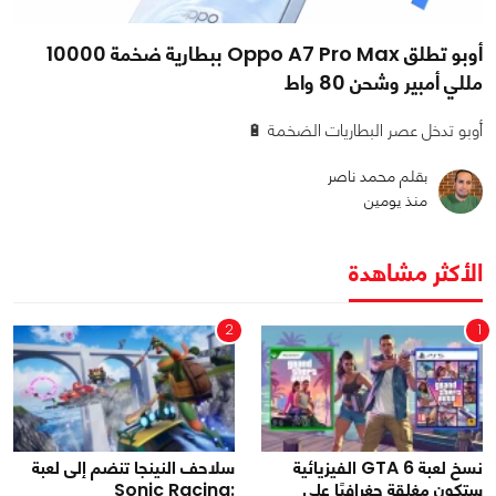
أوبو تطلق Oppo A7 Pro Max ببطارية ضخمة 10000
مللي أمبير وشحن 80 واط
أوبو تدخل عصر البطاريات الضخمة 🔋
بقلم محمد ناصر
منذ يومين
الأكثر مشاهدة
2
1
نسخ لعبة GTA 6 الفيزيائية
سلاحف النينجا تنضم إلى لعبة
ستكون مغلقة جغرافيًا على
Sonic Racing: