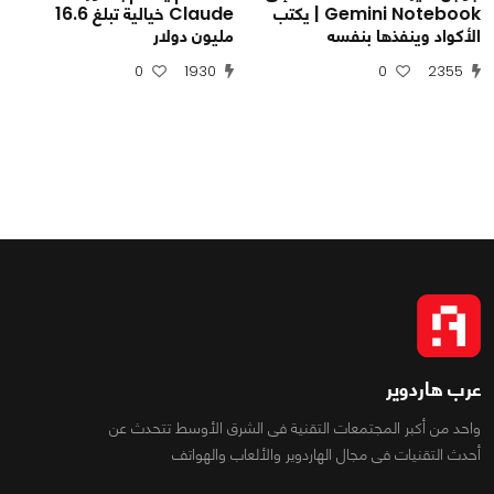
Gemini Notebook | يكتب
Claude خيالية تبلغ 16.6
الأكواد وينفذها بنفسه
مليون دولار
0
1930
0
2355
عرب هاردوير
واحد من أكبر المجتمعات التقنية فى الشرق الأوسط تتحدث عن
أحدث التقنيات فى مجال الهاردوير والألعاب والهواتف