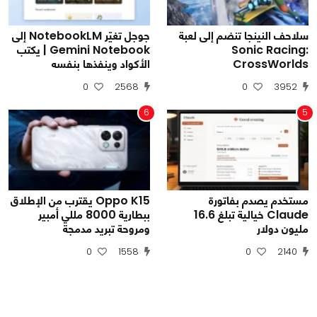
سلاحف النينجا تنضم إلى لعبة
جوجل تغيّر NotebookLM إلى
Sonic Racing:
Gemini Notebook | يكتب
CrossWorlds
الأكواد وينفذها بنفسه
0
2568
0
3952
6
5
مستخدم يصدم بفاتورة
Oppo K15 يقترب من الإطلاق
Claude خيالية تبلغ 16.6
ببطارية 8000 مللي أمبير
مليون دولار
ومروحة تبريد مدمجة
0
1558
0
2140