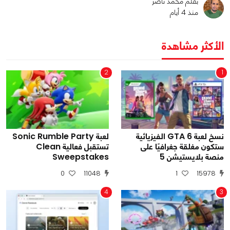
بقلم محمد ناصر
منذ 4 أيام
الأكثر مشاهدة
2
1
نسخ لعبة GTA 6 الفيزيائية
لعبة Sonic Rumble Party
ستكون مغلقة جغرافيًا على
تستقبل فعالية Clean
منصة بلايستيشن 5
Sweepstakes
0
11048
1
15978
4
3