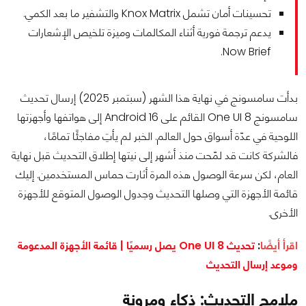
تحسينات أمان تشمل Knox Matrix والتشفير ما بعد الكمي.
يدعم ترجمة فورية أثناء المكالمات وميزة تلخيص الإشعارات
Now Brief.
بدأت سامسونج في نهاية هذا الشهر (سبتمبر 2025) إرسال تحديث
سامسونج One UI 8 القائم على Android 16 إلى هواتفها وأجهزتها
اللوحية في عدّة أسواق حول العالم. الخبر لم يأتِ مفاجئًا تمامًا،
فالشركة كانت قد لمّحت منذ أشهر إلى نيتها إطلاق التحديث قبل نهاية
العام، لكن سرعة الوصول هذه المرة أثارت حماس المستخدمين. إليك
قائمة الأجهزة التي وصلها التحديث وجدول الوصول المتوقع للأجهزة
الأخرى.
اقرأ أيضًا
:
تحديث One UI 8 يصل رسميًا | قائمة الأجهزة المدعومة
وموعد إرسال التحديث
ملامح التحديث: ذكاء ومرونة