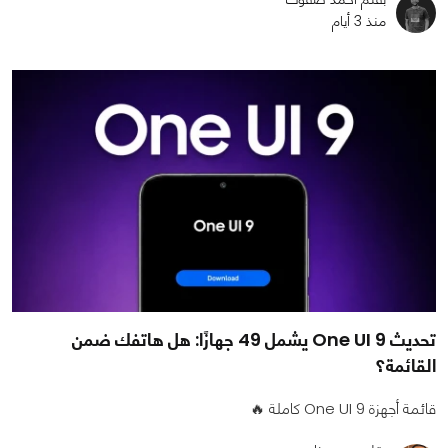
منذ 3 أيام
تحديث One UI 9 يشمل 49 جهازًا: هل هاتفك ضمن
القائمة؟
قائمة أجهزة One UI 9 كاملة 🔥