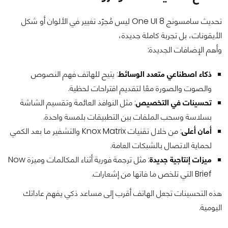
تحديث سامسونج One UI 8 ليس مُجرّد تغيير في الألوان أو شكل
الأيقونات، بل تجربة كاملة جديدة،
وأهم الإضافات الجديدة:
ذكاء اصطناعي متعدد الوسائط
: يتيح للهاتف فهم النصوص
والصوت والصورة معًا لتقديم اقتراحات لحظية.
تحسينات في التخصيص
: مثل النوافذ العائمة وتقسيم الشاشة
بسلاسة وسحب الملفات بين التطبيقات بلمسة واحدة.
أمان أعلى
: من خلال تقنيات Knox Matrix والتشفير ما بعد الكمي
لحماية الاتصال بالشبكات العامة.
ميزات إنتاجية جديدة
: مثل ترجمة فورية أثناء المكالمات وميزة Now
Brief التي تلخص ما فاتها من إشعارات.
هذه التحسينات تجعل الهاتف أقرب إلى مساعد ذكي يفهم عاداتك
اليومية.