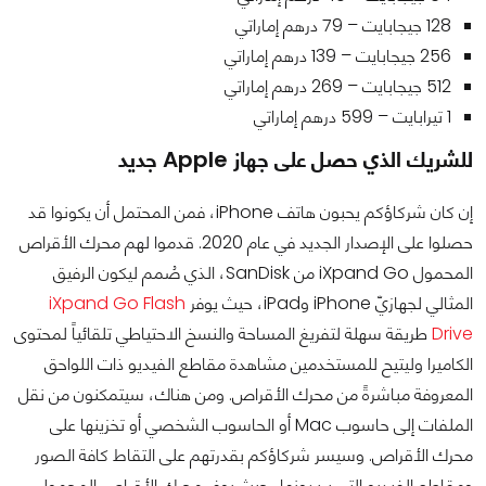
128 جيجابايت – 79 درهم إماراتي
256 جيجابايت – 139 درهم إماراتي
512 جيجابايت – 269 درهم إماراتي
1 تيرابايت – 599 درهم إماراتي
للشريك الذي حصل على جهاز
Apple
جديد
إن كان شركاؤكم يحبون هاتف iPhone، فمن المحتمل أن يكونوا قد
حصلوا على الإصدار الجديد في عام 2020. قدموا لهم محرك الأقراص
المحمول iXpand Go من SanDisk، الذي صُمم ليكون الرفيق
المثالي لجهازيّ iPhone وiPad، حيث يوفر
iXpand Go Flash
Drive
طريقة سهلة لتفريغ المساحة والنسخ الاحتياطي تلقائياً لمحتوى
الكاميرا وليتيح للمستخدمين مشاهدة مقاطع الفيديو ذات اللواحق
المعروفة مباشرةً من محرك الأقراص. ومن هناك، سيتمكنون من نقل
الملفات إلى حاسوب Mac أو الحاسوب الشخصي أو تخزينها على
محرك الأقراص. وسيسر شركاؤكم بقدرتهم على التقاط كافة الصور
ومقاطع الفيديو التي يريدونها، حيث يوفر محرك الأقراص المحمول