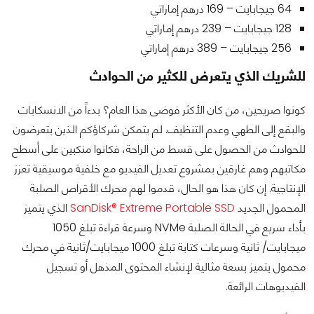
64 جيجابايت – 169 درهم إماراتي
128 جيجابايت – 239 درهم إماراتي
256 جيجابايت – 389 درهم إماراتي
للشريك الذي يتعرض للكثير من الحوادث
كونوا صريحين، من كان الأكثر فوضى هذا العام؟ بدءاً من الانسكابات
والبقع إلى الطهي وعدم التنظيف. لم يتمكن شركاؤكم الذين يتعرضون
للحوادث من الحصول على قسط من الراحة، فكانوا منكبين على أسطح
مكاتبهم وهم غارقين بمشروع تعديل الفيديو مع خلفية موسيقية تعزز
الإنتاجية. إن كان هذا هو الحال، قدموا لهم محرك الأقراص الصلبة
المحمول الجديد
SanDisk® Extreme Portable SSD
الذي يتميز
بأداء سريع في الحالة الصلبة NVMe وسرعة قراءة تبلغ 1050
ميجابايت/ ثانية وسرعات كتابة تبلغ 1000 ميجابايت/ثانية في محرك
محمول يتميز بسعة مثالية لإنشاء المحتوى المذهل أو تسجيل
الفيديوهات الرائعة.