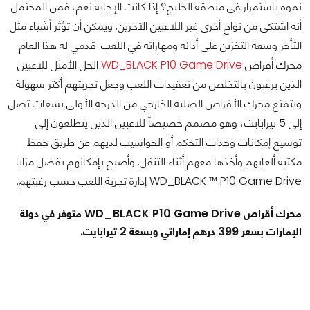
نموه باستمرار في منطقة الخليج؟ إذا كانت الإجابة نعم، فمن المحتمل
أنه اشتكى من نواح أخرى غير اللاعبين الآخرين. ويمكن أن تؤثر أشياء مثل
التأخر وسعة التخزين على أدائه ومهاراته في اللعب. قدمي له هذا العام
محرك أقراص
WD_BLACK P10 Game Drive
الحل الأمثل للاعبين
الذين يرغبون بالتخلص من تعقيدات اللعب وجعل تجربتهم أكثر سهولة.
ويتمتع محرك الأقراص الصلبة الخارجي من الدرجة الأولى بسعات تصل
إلى 5 تيرابايت، وهو مصمم خصيصاً للاعبين الذين يتطلعون إلى
توسيع إمكانات وحدات التحكم أو الحواسيب لديهم عن طريق حفظ
مكتبة ألعابهم وأخذها معهم أثناء التنقل. وأصبح بإمكانهم بفضل مزايا
WD_BLACK ™ P10 Game Drive إدارة تجربة اللعب حسب رغبتهم.
محرك أقراص WD_BLACK P10 Game Drive متوفر في دولة
الإمارات بسعر 399 درهم إماراتي وبسعة 2 تيرابايت.