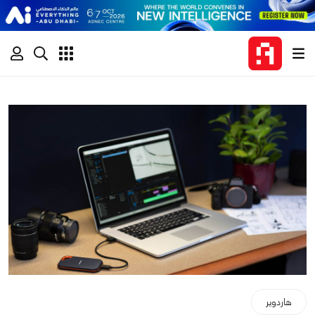
هاردوير