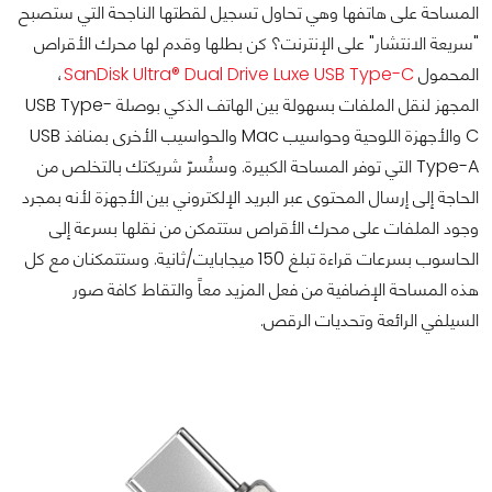
المساحة على هاتفها وهي تحاول تسجيل لقطتها الناجحة التي ستصبح
"سريعة الانتشار" على الإنترنت؟ كن بطلها وقدم لها محرك الأقراص
المحمول
SanDisk Ultra® Dual Drive Luxe USB Type-C
،
المجهز لنقل الملفات بسهولة بين الهاتف الذكي بوصلة USB Type-
C والأجهزة اللوحية وحواسيب Mac والحواسيب الأخرى بمنافذ USB
Type-A التي توفر المساحة الكبيرة. وستُسرّ شريكتك بالتخلص من
الحاجة إلى إرسال المحتوى عبر البريد الإلكتروني بين الأجهزة لأنه بمجرد
وجود الملفات على محرك الأقراص ستتمكن من نقلها بسرعة إلى
الحاسوب بسرعات قراءة تبلغ 150 ميجابايت/ثانية. وستتمكنان مع كل
هذه المساحة الإضافية من فعل المزيد معاً والتقاط كافة صور
السيلفي الرائعة وتحديات الرقص.