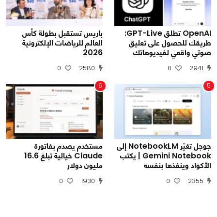
OpenAI تطلق GPT-Live:
باريس تستقبل بطولة كأس
طريقك للحصول على تعليق
العالم للرياضات الإلكترونية
صوتي واقعي لفيديوهاتك
2026
0
2580
0
2941
6
5
جوجل تغيّر NotebookLM إلى
مستخدم يصدم بفاتورة
Gemini Notebook | يكتب
Claude خيالية تبلغ 16.6
الأكواد وينفذها بنفسه
مليون دولار
0
1930
0
2355