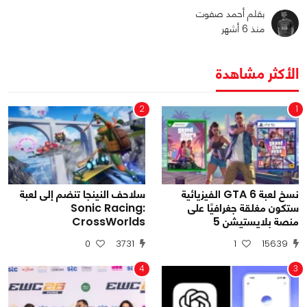
بقلم أحمد صفوت
منذ 6 أشهر
الأكثر مشاهدة
2
1
نسخ لعبة GTA 6 الفيزيائية
سلاحف النينجا تنضم إلى لعبة
ستكون مغلقة جغرافيًا على
Sonic Racing:
منصة بلايستيشن 5
CrossWorlds
0
3731
1
15639
4
3