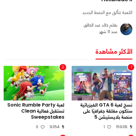
اللعبة تتألق مع النمط الجديد
بقلم خالد عبد الخالق
منذ 11 شهر
الأكثر مشاهدة
2
1
نسخ لعبة GTA 6 الفيزيائية
لعبة Sonic Rumble Party
ستكون مغلقة جغرافيًا على
تستقبل فعالية Clean
منصة بلايستيشن 5
Sweepstakes
0
9354
1
15938