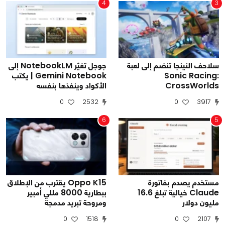
4
3
سلاحف النينجا تنضم إلى لعبة
جوجل تغيّر NotebookLM إلى
Sonic Racing:
Gemini Notebook | يكتب
CrossWorlds
الأكواد وينفذها بنفسه
0
2532
0
3917
6
5
مستخدم يصدم بفاتورة
Oppo K15 يقترب من الإطلاق
Claude خيالية تبلغ 16.6
ببطارية 8000 مللي أمبير
مليون دولار
ومروحة تبريد مدمجة
0
1518
0
2107