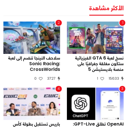
الأكثر مشاهدة
2
1
نسخ لعبة GTA 6 الفيزيائية
سلاحف النينجا تنضم إلى لعبة
ستكون مغلقة جغرافيًا على
Sonic Racing:
منصة بلايستيشن 5
CrossWorlds
0
3727
1
15633
4
3
OpenAI تطلق GPT-Live:
باريس تستقبل بطولة كأس