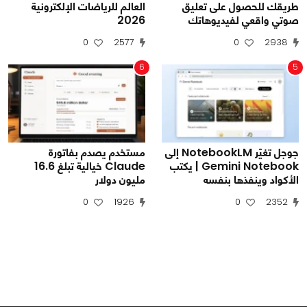
طريقك للحصول على تعليق
العالم للرياضات الإلكترونية
صوتي واقعي لفيديوهاتك
2026
0
2577
0
2938
6
5
جوجل تغيّر NotebookLM إلى
مستخدم يصدم بفاتورة
Gemini Notebook | يكتب
Claude خيالية تبلغ 16.6
الأكواد وينفذها بنفسه
مليون دولار
0
1926
0
2352