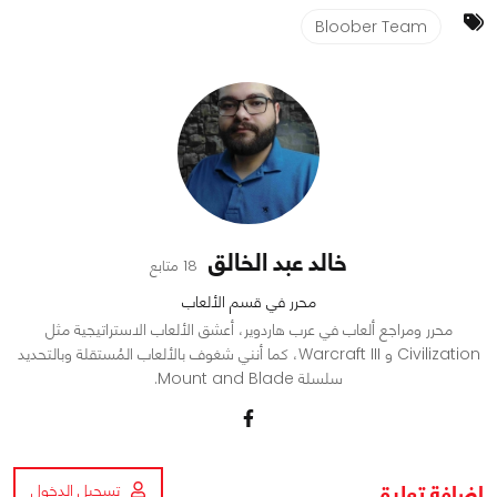
Bloober Team
خالد عبد الخالق
18 متابع
محرر في قسم الألعاب
محرر ومراجع ألعاب في عرب هاردوير، أعشق الألعاب الاستراتيجية مثل
Civilization و Warcraft III، كما أنني شغوف بالألعاب المُستقلة وبالتحديد
سلسلة Mount and Blade.
اضافة تعليق
تسجيل الدخول