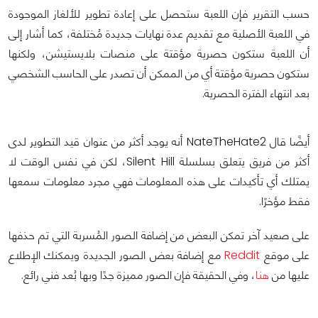
حسب التقرير فإن اللعبة ستحصل على إعادة تطوير للألغاز الموجودة
في اللعبة الأصلية مع تقديم عدة نهايات جديدة مُختلفة، كما أشار إلى
أن اللعبة ستكون حصرية مؤقتة على منصات بلايستيشن، ولكنها
ستكون حصرية مؤقتة أي من الممكن أن تصدر على الحاسب الشخصي
بعد انتهاء الفترة الحصرية.
أيضًا قال NateTheHate2 أنه يوجد أكثر من عنوان قيد التطوير لدى
أكثر من فريق يتعلق بسلسلة Silent Hill، لكن في نفس الوقت لا
يمتلك أي تأكيدات على هذه المعلومات فهي مجرد معلومات سمعها
فقط مؤخرًا.
على صعيد آخر تمكن البعض من إضافة الصور المُسربة التي تم حذفها
على موقع
Reddit
مع إضافة بعض الصور الجديدة ويمكنك الإطلاع
عليها من
هنا
، وفي الحقيقة فإن الصور مميزة جدًا وبها بُعد فني رائع.