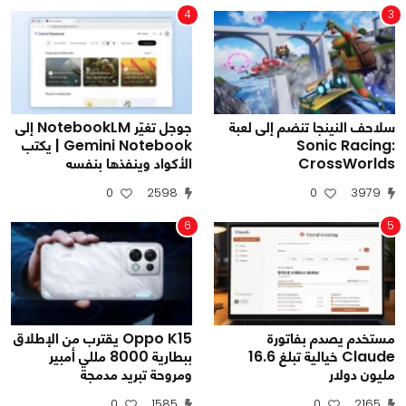
4
3
سلاحف النينجا تنضم إلى لعبة
جوجل تغيّر NotebookLM إلى
Sonic Racing:
Gemini Notebook | يكتب
CrossWorlds
الأكواد وينفذها بنفسه
0
2598
0
3979
6
5
مستخدم يصدم بفاتورة
Oppo K15 يقترب من الإطلاق
Claude خيالية تبلغ 16.6
ببطارية 8000 مللي أمبير
مليون دولار
ومروحة تبريد مدمجة
0
1585
0
2165