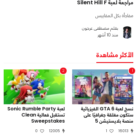
مراجعة لعبة Silent Hill F
مفاجأة بكل المقاييس
بقلم مصطفى عرجون
منذ 10 أشهر
الأكثر مشاهدة
2
1
نسخ لعبة GTA 6 الفيزيائية
لعبة Sonic Rumble Party
ستكون مغلقة جغرافيًا على
تستقبل فعالية Clean
منصة بلايستيشن 5
Sweepstakes
0
12005
1
16013