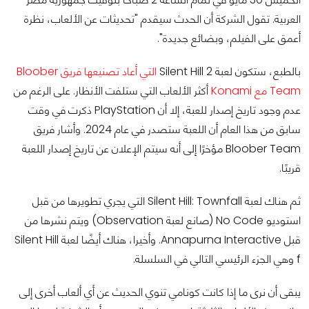
العربية. تقول الشركة أن الحدث سيقدم "تحديثات عن الألعاب، نظرة
أعمق على الفيلم، وبضائع جديدة".
بالطبع، ستكون لعبة Silent Hill 2
التي أعاد تصنيعها فريق Bloober
Team مع Konami
أكثر الألعاب التي ستلفت الأنظار. على الرغم من
عدم وجود تاريخ إصدار للعبة، إلا أن PlayStation ذكرت في وقت
سابق من هذا العام أن اللعبة ستصدر في عام 2024. وأشار فريق
Bloober Team مؤخرًا إلى أنه سيتم الإعلان عن تاريخ إصدار اللعبة
قريبًا.
ثم هناك لعبة Silent Hill: Townfall التي يجري تطويرها من قبل
استوديو No Code (صانع لعبة Observation) ويتم نشرها من
قبل Annapurna Interactive. وأخيرا، هناك أيضًا لعبة Silent Hill
f وهي الجزء الرئيسي التالي في السلسلة.
يبقى أن نرى ما إذا كانت كونامي تنوي الحديث عن أي ألعاب أخرى إلى