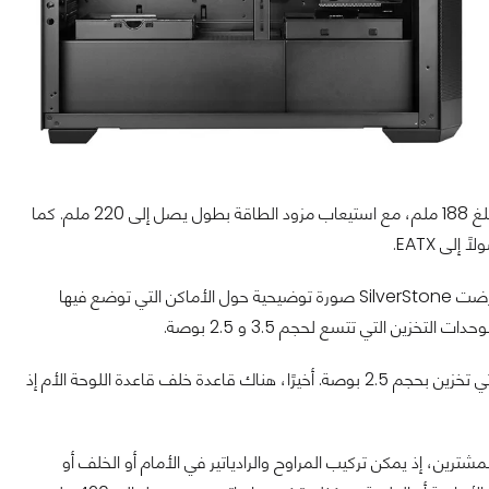
يستطيع هذا الصندوق استيعاب مبرد هوائي للمعالج المركزي بارتفاع يبلغ 188 ملم، مع استيعاب مزود الطاقة بطول يصل إلى 220 ملم. كما
لتوفير توضيح دقيق حول أماكن تواجد وحدات التخزين في الصندوق، عرضت SilverStone صورة توضيحية حول الأماكن التي توضع فيها
يوجد أيضًا قاعدة تستوعب وحدة تخزين وحيدة بحجم 3.5 بوصة أو وحدتي تخزين بحجم 2.5 بوصة. أخيرًا، هناك قاعدة خلف قاعدة اللوحة الأم إذ
ائي والمائي للمشترين، إذ يمكن تركيب المراوح والرادياتير في الأمام أو الخلف أو