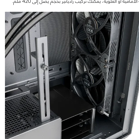
مية أو العلوية، يمكنك تركيب رادياتير بحجم يصل إلى 420 ملم.