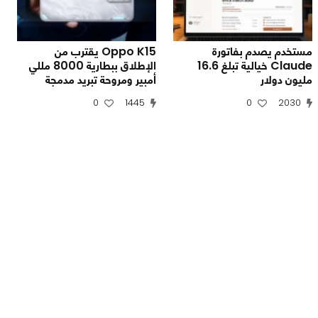
مستخدم يصدم بفاتورة
Oppo K15 يقترب من
Claude خيالية تبلغ 16.6
الإطلاق ببطارية 8000 مللي
مليون دولار
أمبير ومروحة تبريد مدمجة
0
1445
0
2030