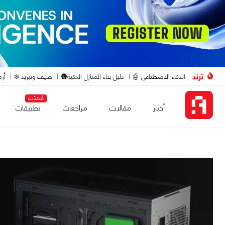
ترند
الذكاء الاصطناعي 🤖
دليل بناء المنازل الذكية🛖
صيف وتبريد ❄️
أزم
مُحدّث
أخبار
مقالات
مراجعات
تطبيقات