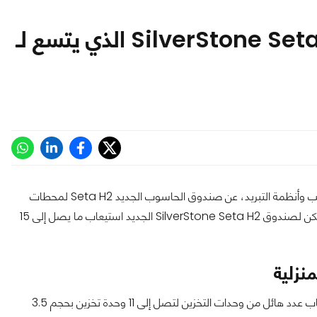
الكشف عن صندوق الحاسوب SilverStone Seta H2 الذي يتسع لـ
كشفت شركة SilverStone، المتخصصة في تصنيع صناديق الحواسيب وأنظمة التبريد، عن صندوق الحاسوب الجديد Seta H2 لمحطات
العمل ليتميز بقدرة هائلة على استيعاب عدد كبير من وحدات التخزين. يمكن لصندوق SilverStone Seta H2 الجديد استيعاب ما يصل إلى 15
زلية
مع هذا الصندوق أنت ستحصل على محطة عمل منزلية تستطيع استيعاب عدد هائل من وحدات التخزين لتصل إلى 11 وحدة تخزين بحجم 3.5