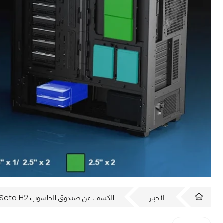
الأخبار
الكشف عن صندوق الحاسوب SilverStone Seta H2 الذي يتسع لـ 15 قرص