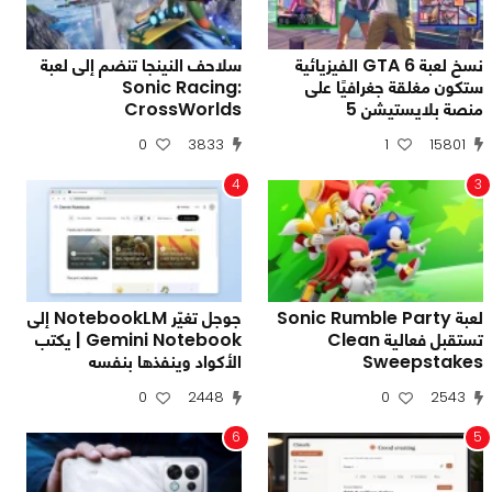
نسخ لعبة GTA 6 الفيزيائية
سلاحف النينجا تنضم إلى لعبة
ستكون مغلقة جغرافيًا على
Sonic Racing:
منصة بلايستيشن 5
CrossWorlds
0
3833
1
15801
4
3
لعبة Sonic Rumble Party
جوجل تغيّر NotebookLM إلى
تستقبل فعالية Clean
Gemini Notebook | يكتب
Sweepstakes
الأكواد وينفذها بنفسه
0
2448
0
2543
6
5