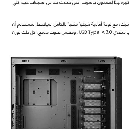
زين بحجم 2.5 بوصة. تُعد هذه سعة كبيرة جدًا لصندوق حاسوب، نحن نتحدث هنا عن استيعاب حجم كلي
زيج من الفولاذ والبلاستيك، مع لوحة أمامية شبكية مثقبة بالكامل. سيلاحظ المستخدم أن
هناك منفذ USB Type-C في لوحة الإدخال/الإخراج الأمامية، إلى جانب منفذي USB Type-A 3.0، ومقبس صوت مدمج، كل ذلك بوزن