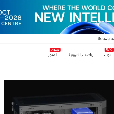
ة الرامات🔴
5/10
تسوق
توب
رياضات إلكترونية
المتجر