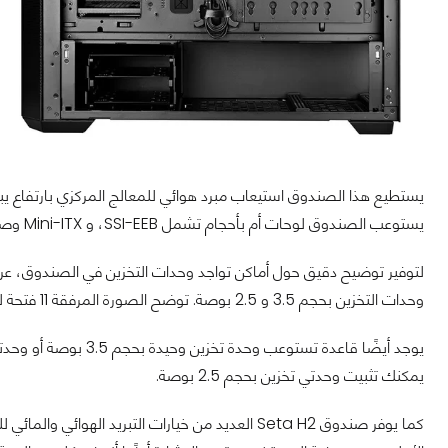
يستوعب الصندوق لوحات أم بأحجام تشمل SSI-EEB، و Mini-ITX وصولًا إلى EATX.
وحدات التخزين بحجم 3.5 و 2.5 بوصة. توضح الصورة المرفقة 11 فتحة لوحدات التخزين التي تتسع لحجم 3.5 و 2.5 بوصة.
يمكنك تثبيت وحدتي تخزين بحجم 2.5 بوصة.
كما يوفر صندوق Seta H2 العديد من خيارات التبريد الهو