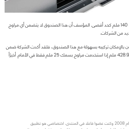
أما الراديتر والمراوح الخلفية، فيمكن أن تستوعب أحجام تصل إلى 120 أو 140 ملم كحد أقصى. المؤسف أن هذا الصندوق لا يتضمن أي مراوح
يد من الشركات.
ون بالإمكان تركيبه بسهولة مع هذا الصندوق، فلقد أكدت الشركة ضمن
المواصفات الرسمية، أنه يمكنك تركيب كارت رسومي بطول يصل إلى 428.9 ملم إذا استخدمت مراوح بسمك 25 ملم فقط في الأمام. أخيرًأ
الهاردوير عشقي فلقد دخلت في هذا المجال منذ عام 2008 وكنت عضوا فاعلا في المنتدى. اختصاصي هو تطبيق