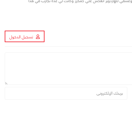
ي وعشقي للهاردوير انعكس علي كمحرر وكانت لي عدة تجارب في هذا
تسجيل الدخول