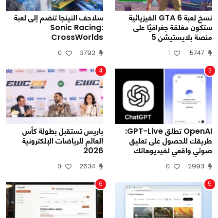
نسخ لعبة GTA 6 الفيزيائية
سلاحف النينجا تنضم إلى لعبة
ستكون مغلقة جغرافيًا على
Sonic Racing:
منصة بلايستيشن 5
CrossWorlds
0
3792
1
15747
4
3
OpenAI تطلق GPT-Live:
باريس تستقبل بطولة كأس
طريقك للحصول على تعليق
العالم للرياضات الإلكترونية
صوتي واقعي لفيديوهاتك
2026
0
2634
0
2993
6
5