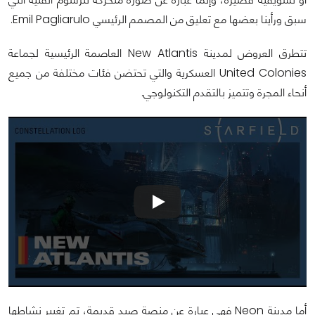
سبق ورأينا بعضها مع تعليق من المصمم الرئيسي Emil Pagliarulo.
تتطرق العروض لمدينة New Atlantis العاصمة الرئيسية لجماعة
United Colonies العسكرية والتي تحتضن فئات مختلفة من جميع
أنحاء المجرة وتتميز بالتقدم التكنولوجي.
أما مدينة Neon فهي عبارة عن منصة صيد قديمة، تم تغيير نشاطها