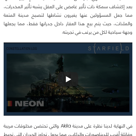
بعد إكتشاف سمكة ذات تأثير غامض على العقل يشبه تأثير المخدرات،
مما جعل المسؤولين عنها يغيرون نشاطها لتصبح مدينة المتعة
والملذات، حيث يتم بيع هذا العقار داخل جدرانها فقط، مما يجعلها
وجهة سياحية لكل من يرغب في تجربته.
في النهاية لدينا نظرة على مدينة Akila والتي تحتضن مخلوقات مريبة
وقاتلة أقرب للديناصورات والذئاب، مما يجعل تجاوز الجدران التي تحيط