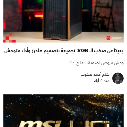
بعيدًا عن صخب الـ RGB: تجميعة بتصميم هادئ وأداء متوحش
وحش مروض تصميمًا، هائج أداءً!
بقلم أحمد صفوت
منذ 4 أيام