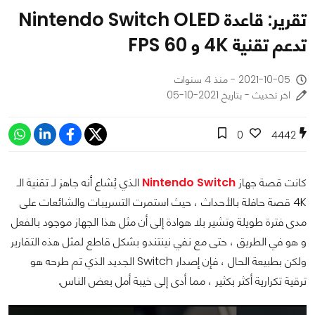
تقرير: قاعدة Nintendo Switch OLED
تدعم تقنية 4K و 60 FPS
2021-10-05 - منذ 4 سنوات
اخر تحديث - بتاريخ 2021-10-05
0
4442
كانت قصة جهاز
Nintendo Switch
الذي يُشاع أنه جاهز لـ تقنية الـ
4K قصة حافلة بالأحداث ، حيث استمرت التسريبات والشائعات على
مدى فترة طويلة وتشير بلا هوادة إلى أن مثل هذا الجهاز موجود بالفعل
و هو في الطريق ، حتى مع نفي نينتندو بشكل قاطع لمثل هذه التقارير
ولكن بطبيعة الحال ، فإن إصدار Switch الجديد الذي تم طرحه هو
ترقية تكرارية أكثر بكثير ، مما أدى إلى خيبة أمل بعض الناس.