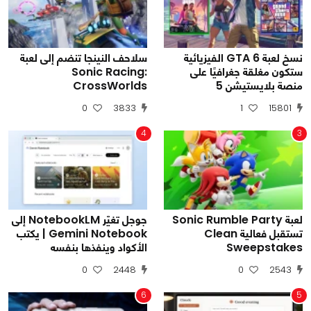
نسخ لعبة GTA 6 الفيزيائية
سلاحف النينجا تنضم إلى لعبة
ستكون مغلقة جغرافيًا على
Sonic Racing:
منصة بلايستيشن 5
CrossWorlds
0
3833
1
15801
4
3
لعبة Sonic Rumble Party
جوجل تغيّر NotebookLM إلى
تستقبل فعالية Clean
Gemini Notebook | يكتب
Sweepstakes
الأكواد وينفذها بنفسه
0
2448
0
2543
6
5