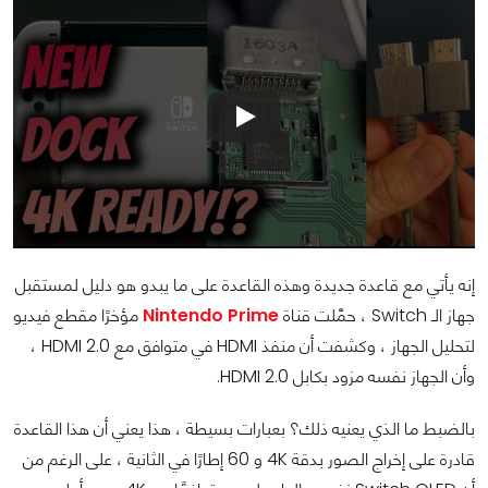
إنه يأتي مع قاعدة جديدة وهذه القاعدة على ما يبدو هو دليل لمستقبل
جهاز الـ Switch ، حمَّلت قناة
Nintendo Prime
مؤخرًا مقطع فيديو
لتحليل الجهاز ، وكشفت أن منفذ HDMI في متوافق مع HDMI 2.0 ،
وأن الجهاز نفسه مزود بكابل HDMI 2.0.
بالضبط ما الذي يعنيه ذلك؟ بعبارات بسيطة ، هذا يعني أن هذا القاعدة
قادرة على إخراج الصور بدقة 4K و 60 إطارًا في الثانية ، على الرغم من