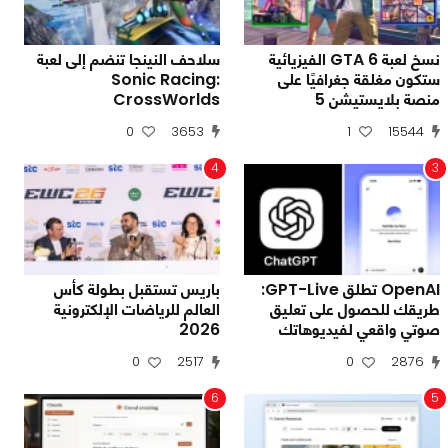
نسخ لعبة GTA 6 الفيزيائية
سلاحف النينجا تنضم إلى لعبة
ستكون مغلقة جغرافيًا على
Sonic Racing:
منصة بلايستيشن 5
CrossWorlds
0
3653
1
15544
4
3
OpenAI تطلق GPT-Live:
باريس تستقبل بطولة كأس
طريقك للحصول على تعليق
العالم للرياضات الإلكترونية
صوتي واقعي لفيديوهاتك
2026
0
2517
0
2876
6
5