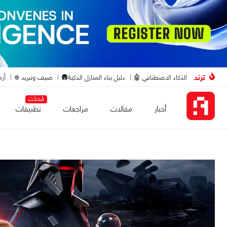
ترند
الذكاء الاصطناعي 🤖
دليل بناء المنازل الذكية🛖
صيف وتبريد ❄️
أزم
مُحدّث
أخبار
مقالات
مراجعات
تطبيقات