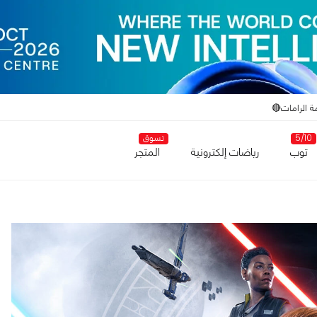
ة الرامات🔴
5/10
تسوق
توب
رياضات إلكترونية
المتجر