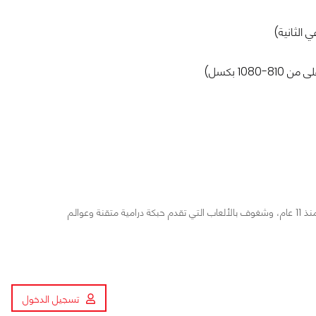
مراجع ومحرر لأخبار ألعاب الفيديو والمجال التقني منذ 11 عام، وشغوف بالألعاب التي تقدم حبكة درامية متقنة وعوالم
تسجيل الدخول